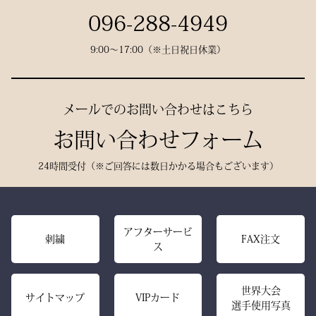
が息づいています。
試合会場で竹刀袋を手に取
096-288-4949
った瞬間、
9:00〜17:00（※土日祝日休業）
生地には、埼玉・武州の老
「何だ、あれは？」と視線
舗「小島染織」の藍布を使
が集まる。
用。
静かに、しかし確実に存在
メールでのお問い合わせはこちら
深みある色合いと、驚くほ
感を放つ――それがベルベ
どの軽やかさを兼ね備え、
お問い合わせフォーム
ットの力です。
手にした瞬間、ふわりと温
派手ではない。だが、圧倒
24時間受付（※ご回答には数日かかる場合もございます）
もりを感じる風格ある仕上
的にかっこいい。
がりです。
強い選手ほど、道具にも品
格を求める。その感性に応
また、日本製の高精度アイ
アフターサービ
える竹刀袋です。
刺繍
FAX注文
ス
ロン技術と熟練の縫製によ
り、
内側は大切な竹刀をやさし
美しいヒダが長く続き、立
世界大会
く守るクッション構造。
サイトマップ
VIPカード
選手使用写真
ち姿までも凛々しく映えま
高密度ベルベットと日本製