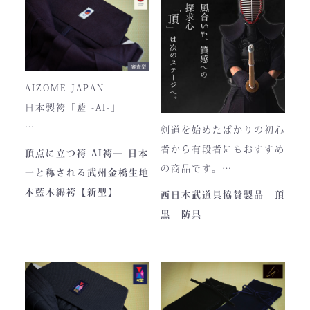
税ということもあり、高品
■仕様
質低価格をできるだけ再現
ファスナー部分にはYKK製
しております。特に籠手は
を使用しております。
使いやすいと評判です。
入荷時期やロットにより、
AIZOME JAPAN
ファスナーのデザイン・仕
日本製袴「藍 -AI-」
様が一部異なる場合がござ
剣道を始めたばかりの初心
います。
― 武州正藍染 × 熊本工
者から有段者にもおすすめ
頂点に立つ袴 AI袴― 日本
場製作 ―
の商品です。
一と称される武州金橋生地
本商品は本藍染を使用して
【商品内容】
本藍木綿袴【新型】
西日本武道具協賛製品 頂
います。
・頂黒セット
黒 防具
使い始めは色移りすること
貴重な「本藍」の香りがほ
もございますが、
のかに漂う、至高の一着。
それもまた"本物の証"。
日本国内でも袴を手がける
職人が数えるほどしかいな
使い込むほどに色は落ち着
い今、