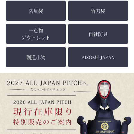
防具袋
竹刀袋
一点物
自社防具
アウトレット
剣道小物
AIZOME JAPAN