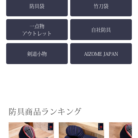
防具袋
竹刀袋
一点物
自社防具
アウトレット
剣道小物
AIZOME JAPAN
防具商品ランキング