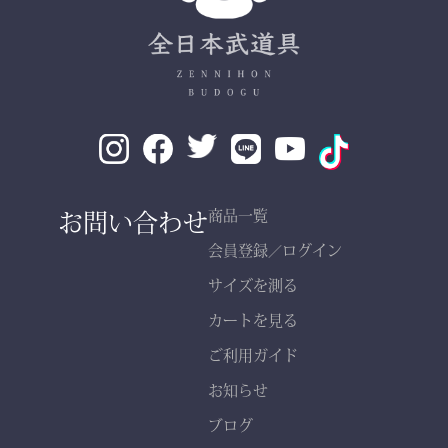
✔ 自然な綿素材で軽やか
な動き
✔ 伝統色・定番色の豊富
なバリエーション
素材： 武州金橋 8800 木
綿（小島染織工業）
140年以上の歴史をもつ日
お問い合わせ
商品一覧
本最古クラスの木綿生地。
会員登録
ログイン
／
サイズを測る
縫製： 熊本縫製工場仕立
カートを見る
て
熟練職人の 丁寧な縫製
ご利用ガイド
で、耐久性と美しいシルエ
お知らせ
ットを実現。
ブログ