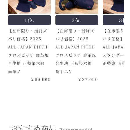
1位.
2位.
3位.
【在庫限り・最終ズ
【在庫限り・最終ズ
【在庫限り・
バリ価格】2025
バリ価格】2025
バリ価格】20
ALL JAPAN PITCH
ALL JAPAN PITCH
ALL JAPAN 
クロスピッチ 鹿革風
クロスピッチ 鹿革風
スタンダード
合生地 正藍染木綿
合生地 正藍染木綿
正藍染 面単
面単品
籠手単品
￥
￥69,960
￥37,090
おすすめ商品
Recommended