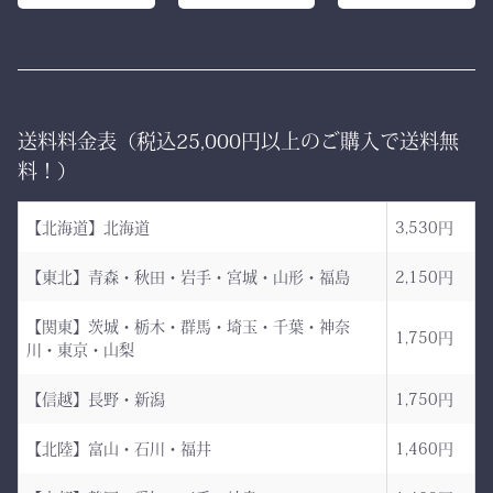
す。
ならではの精密な縫製が、
型崩れを防ぎ、長年使って
ー 伝統と誇り、そして美
も美しい形を保ち続けま
しさを纏う。
す。
送料料金表（税込25,000円以上のご購入で送料無
日本が世界に誇る本物の
「見た目だけ」では終わら
料！）
袴、その風合いをぜひご体
せない、本物の品質があり
感ください。
ます。
【北海道】北海道
3,530円
ただ運ぶための袋ではあり
【東北】青森・秋田・岩手・宮城・山形・福島
2,150円
AI袴 日本の美を縫う伝
ません。
統の一着 ― 武州金橋
【関東】茨城・栃木・群馬・埼玉・千葉・神奈
これは、
1,750円
川・東京・山梨
8800 木綿袴 ―
強さ・品格・こだわりをま
武州金橋8800 木綿袴
とうための竹刀袋。
【信越】長野・新潟
1,750円
（小島染織工業） × 熊本
【北陸】富山・石川・福井
1,460円
縫製工場
持つだけで気持ちが引き締
まり、