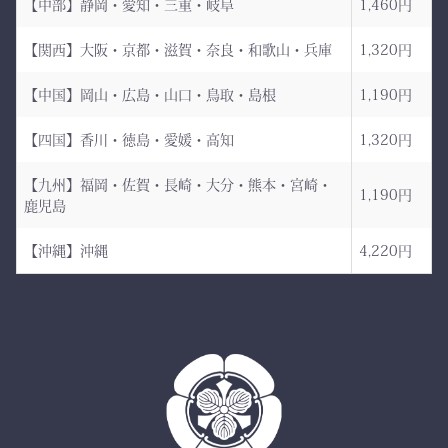
【中部】静岡・愛知・三重・岐阜
1,460円
日本が誇る伝統織物 武州
道場に入る一歩目から、勝
金橋（8800番手 木綿生
負のスイッチが入る。
【関西】大阪・京都・滋賀・奈良・和歌山・兵庫
1,320円
地） を使用した 本格木綿
【中国】岡山・広島・山口・鳥取・島根
1,190円
袴。
――その一本を、あなたの
生地は明治5年創業の老舗
手に。
【四国】香川・徳島・愛媛・高知
1,320円
小島染織工業 による純国
産素材。
【九州】福岡・佐賀・長崎・大分・熊本・宮崎・
1,190円
鹿児島
縫製は熊本の熟練縫製工場
で丁寧に仕立てられ、耐
【沖縄】沖縄
4,220円
久性と着心地を両立してい
ます。
✔ 日本製ならではの安心
品質
✔ 程よい厚みと丈夫さ —
日々の稽古・大会でも安心