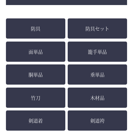
防具
防具セット
面単品
籠手単品
胴単品
垂単品
竹刀
木材品
剣道着
剣道袴