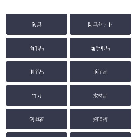
防具
防具セット
面単品
籠手単品
胴単品
垂単品
竹刀
木材品
剣道着
剣道袴