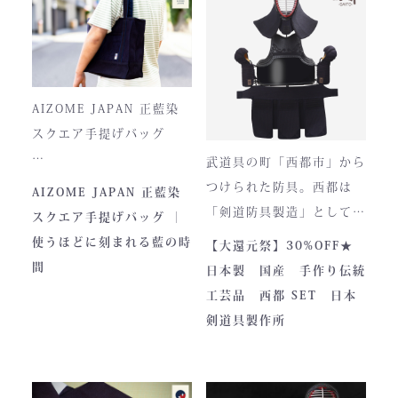
て驚くほどの機動力。実戦
に必要な「守り」と「動
正藍染ならではの深みある
き」を極限まで高めたこの
色合いは、使い込むほどに
一式は、まさに現代剣道具
風合いが増し、唯一無二の
の完成形と呼ぶにふさわし
存在へと変化。
AIZOME JAPAN 正藍染
い逸品です。余計な装飾を
スクエア手提げバッグ
一切排し、機能美だけを追
武道具の町「西都市」から
求した姿。そこに宿るの
とってもお洒落な和柄の手
つけられた防具。西都は
AIZOME JAPAN 正藍染
は、全日本武道具が誇
さらに、熊本の熟練職人に
提げバッグです。
「剣道防具製造」として町
スクエア手提げバッグ ｜
る“実用美”と魂の職人技で
よる縫製により、美しさと
内側には2つのポケットが
のPRやふるさと納税のた
使うほどに刻まれる藍の時
【大還元祭】30%OFF★
す。
耐久性を高次元で両立して
ついております。
めに作られました。しかし
間
日本製 国産 手作り伝統
います。
全国の販売店様の強い意向
工芸品 西都 SET 日本
■サイズ
で卸販売を開始すると瞬く
剣道具製作所
高さ30cm x 幅33cm x
間に依頼殺到し人気ブラン
奥行12cm
ドとなりました。コンセプ
ハンドルの高さ：22cm
トが町のPRとふるさと納