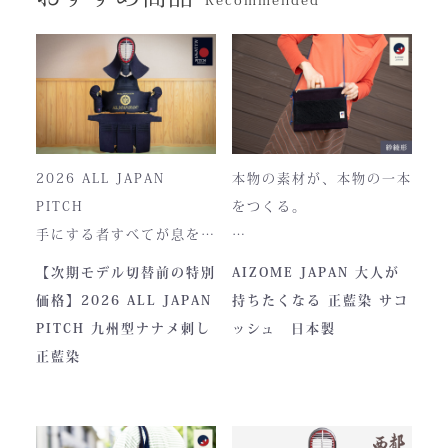
2026 ALL JAPAN
本物の素材が、本物の一本
PITCH
をつくる。
手にする者すべてが息をの
む、現代剣道具の頂点。一
本製品は、日本が誇る伝統
【次期モデル切替前の特別
AIZOME JAPAN 大人が
度着けた者にしかわからな
素材「正藍染生地」を使用
価格】2026 ALL JAPAN
持ちたくなる 正藍染 サコ
い、“本物”の存在感。ALL
し、熊本の製作拠点にて一
PITCH 九州型ナナメ刺し
ッシュ 日本製
JAPAN PITCHは、全国の
つひとつ丁寧に仕立てられ
正藍染
剣士たちから絶大な信頼を
ています。
集めてきた防具です。その
堅牢さ、美しい造形、そし