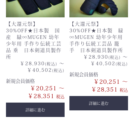
【大還元祭】
【大還元祭】
30%OFF★日本製 国
30%OFF★日本製 緑
産 緑∞MUGEN 幼年
∞MUGEN 幼年少年用
少年用 手作り伝統工芸
手作り伝統工芸品 籠
品 垂 日本剣道具製作
手 日本剣道具製作所
所
￥28,930
～
(税込)
￥28,930
～
￥40,502
(税込)
(税込)
￥40,502
(税込)
新規会員価格
新規会員価格
￥20,251 ～
￥20,251 ～
￥28,351
￥28,351
詳細に進む
詳細に進む