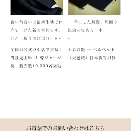
き、
この袴は、一針一針に魂を
あなただけの一着へと育っ
込めて仕立てられた 日本
ていきます。
最高峰の逸品 です。
良い色合いの最新生地で仕
― 手にした瞬間、周囲の
藍が変化していく時間ご
立て上げた新素材袴です。
視線を集める一本。
と、お楽しみください。
製作の地は、火の国・熊
ひだ（折り曲げ部分）を縫
本。
い込んでありますので洗濯
深く艶めくベルベットの光
全国の公式取引店で支持｜
王者の艶 ― ベルベット
力強い大地と、真摯な職人
しても崩れが少なく簡単に
沢。
当社売上No.1 蝶ジャージ
（天鵞絨）日本製竹刀袋
の手が織りなすこの袴に
折りたためます。
一目でわかる高級感と、近
袴 販売数10,000着突破
は、
熟練した職人が製作します
づくほどに伝わる本物の質
凛とした佇まいの中にも確
ので縫製が綺麗です。また
感。
かな「生命の力」を感じま
ジャージの「乾きやすさ」
この竹刀袋は、日本の工場
す。
と「軽さ」をそなえ、見か
で熟練の職人が一つひとつ
けはテトロン袴よりも高級
仕立てた、“持つ人の格”を
その気品はまさに格別。
感があります。
引き上げる特別な一本で
数々の名勝負の舞台にも選
す。
お電話でのお問い合わせはこちら
ばれた、 純日本製の誇り