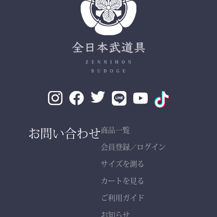
✔ 程よい厚みと丈夫さ —
日々の稽古・大会でも安心
✔ 自然な綿素材で軽やか
な動き
✔ 伝統色・定番色の豊富
なバリエーション
素材： 武州金橋 8800 木
綿（小島染織工業）
140年以上の歴史をもつ日
お問い合わせ
商品一覧
本最古クラスの木綿生地。
会員登録
ログイン
／
サイズを測る
縫製： 熊本縫製工場仕立
カートを見る
て
熟練職人の 丁寧な縫製
ご利用ガイド
で、耐久性と美しいシルエ
お知らせ