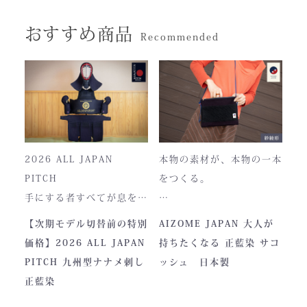
おすすめ商品
Recommended
2026 ALL JAPAN
本物の素材が、本物の一本
PITCH
をつくる。
手にする者すべてが息をの
む、現代剣道具の頂点。一
本製品は、日本が誇る伝統
【次期モデル切替前の特別
AIZOME JAPAN 大人が
度着けた者にしかわからな
素材「正藍染生地」を使用
価格】2026 ALL JAPAN
持ちたくなる 正藍染 サコ
い、“本物”の存在感。ALL
し、熊本の製作拠点にて一
PITCH 九州型ナナメ刺し
ッシュ 日本製
JAPAN PITCHは、全国の
つひとつ丁寧に仕立てられ
正藍染
剣士たちから絶大な信頼を
ています。