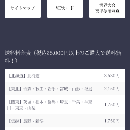
美しいヒダが長く続き、立
世界大会
く守るクッション構造。
サイトマップ
VIPカード
選手使用写真
ち姿までも凛々しく映えま
高密度ベルベットと日本製
す。
ならではの精密な縫製が、
型崩れを防ぎ、長年使って
ー 伝統と誇り、そして美
も美しい形を保ち続けま
しさを纏う。
す。
送料料金表（税込25,000円以上のご購入で送料無
日本が世界に誇る本物の
「見た目だけ」では終わら
料！）
袴、その風合いをぜひご体
せない、本物の品質があり
感ください。
ます。
【北海道】北海道
3,530円
ただ運ぶための袋ではあり
【東北】青森・秋田・岩手・宮城・山形・福島
2,150円
AI袴 日本の美を縫う伝
ません。
統の一着 ― 武州金橋
【関東】茨城・栃木・群馬・埼玉・千葉・神奈
これは、
1,750円
川・東京・山梨
8800 木綿袴 ―
強さ・品格・こだわりをま
武州金橋8800 木綿袴
とうための竹刀袋。
【信越】長野・新潟
1,750円
（小島染織工業） × 熊本