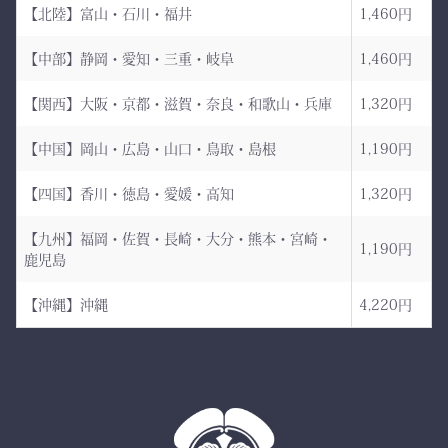
【北陸】富山・石川・福井
1,460円
縫製工場
持つだけで気持ちが引き締
まり、
【中部】静岡・愛知・三重・岐阜
1,460円
日本が誇る伝統織物 武州
道場に入る一歩目から、勝
金橋（8800番手 木綿生
負のスイッチが入る。
【関西】大阪・京都・滋賀・奈良・和歌山・兵庫
1,320円
地） を使用した 本格木綿
【中国】岡山・広島・山口・鳥取・島根
1,190円
袴。
――その一本を、あなたの
生地は明治5年創業の老舗
手に。
【四国】香川・徳島・愛媛・高知
1,320円
小島染織工業 による純国
産素材。
【九州】福岡・佐賀・長崎・大分・熊本・宮崎・
1,190円
鹿児島
縫製は熊本の熟練縫製工場
で丁寧に仕立てられ、耐
【沖縄】沖縄
4,220円
久性と着心地を両立してい
ます。
✔ 日本製ならではの安心
品質