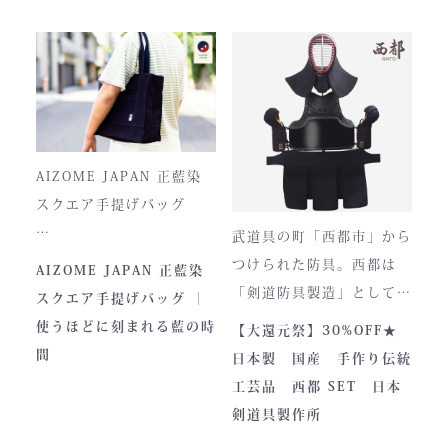
集めてきた防具です。その
堅牢さ、美しい造形、そし
て驚くほどの機動力。実戦
に必要な「守り」と「動
正藍染ならではの深みある
き」を極限まで高めたこの
色合いは、使い込むほどに
一式は、まさに現代剣道具
風合いが増し、唯一無二の
の完成形と呼ぶにふさわし
存在へと変化。
AIZOME JAPAN 正藍染
い逸品です。余計な装飾を
スクエア手提げバッグ
一切排し、機能美だけを追
武道具の町「西都市」から
求した姿。そこに宿るの
とってもお洒落な和柄の手
つけられた防具。西都は
AIZOME JAPAN 正藍染
は、全日本武道具が誇
さらに、熊本の熟練職人に
提げバッグです。
「剣道防具製造」として町
スクエア手提げバッグ ｜
る“実用美”と魂の職人技で
よる縫製により、美しさと
内側には2つのポケットが
のPRやふるさと納税のた
使うほどに刻まれる藍の時
【大還元祭】30%OFF★
す。
耐久性を高次元で両立して
ついております。
めに作られました。しかし
間
日本製 国産 手作り伝統
います。
全国の販売店様の強い意向
工芸品 西都 SET 日本
■サイズ
で卸販売を開始すると瞬く
剣道具製作所
高さ30cm x 幅33cm x
間に依頼殺到し人気ブラン