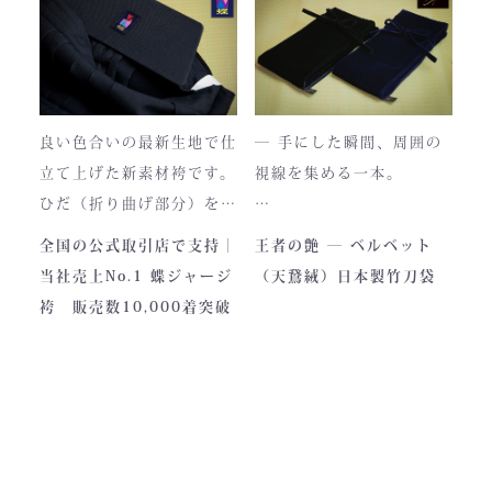
職人が数えるほどしかいな
使い込むほどに色は落ち着
い今、
き、
この袴は、一針一針に魂を
あなただけの一着へと育っ
込めて仕立てられた 日本
ていきます。
最高峰の逸品 です。
良い色合いの最新生地で仕
― 手にした瞬間、周囲の
藍が変化していく時間ご
立て上げた新素材袴です。
視線を集める一本。
と、お楽しみください。
製作の地は、火の国・熊
ひだ（折り曲げ部分）を縫
本。
い込んでありますので洗濯
深く艶めくベルベットの光
全国の公式取引店で支持｜
王者の艶 ― ベルベット
力強い大地と、真摯な職人
しても崩れが少なく簡単に
沢。
当社売上No.1 蝶ジャージ
（天鵞絨）日本製竹刀袋
の手が織りなすこの袴に
折りたためます。
一目でわかる高級感と、近
袴 販売数10,000着突破
は、
熟練した職人が製作します
づくほどに伝わる本物の質
凛とした佇まいの中にも確
ので縫製が綺麗です。また
感。
かな「生命の力」を感じま
ジャージの「乾きやすさ」
この竹刀袋は、日本の工場
す。
と「軽さ」をそなえ、見か
で熟練の職人が一つひとつ
けはテトロン袴よりも高級
仕立てた、“持つ人の格”を
その気品はまさに格別。
感があります。
引き上げる特別な一本で