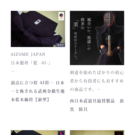
奥行12cm
ドとなりました。コンセプ
ハンドルの高さ：22cm
トが町のPRとふるさと納
税ということもあり、高品
■仕様
質低価格をできるだけ再現
ファスナー部分にはYKK製
しております。特に籠手は
を使用しております。
使いやすいと評判です。
入荷時期やロットにより、
AIZOME JAPAN
ファスナーのデザイン・仕
日本製袴「藍 -AI-」
様が一部異なる場合がござ
剣道を始めたばかりの初心
います。
― 武州正藍染 × 熊本工
者から有段者にもおすすめ
頂点に立つ袴 AI袴― 日本
場製作 ―
の商品です。
一と称される武州金橋生地
本商品は本藍染を使用して
【商品内容】
本藍木綿袴【新型】
西日本武道具協賛製品 頂
います。
・頂黒セット
黒 防具
使い始めは色移りすること
貴重な「本藍」の香りがほ
もございますが、
のかに漂う、至高の一着。
それもまた"本物の証"。
日本国内でも袴を手がける