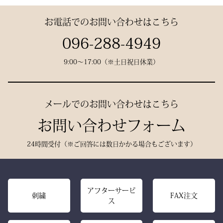
数々の名勝負の舞台にも選
す。
お電話でのお問い合わせはこちら
ばれた、 純日本製の誇り
が息づいています。
試合会場で竹刀袋を手に取
096-288-4949
った瞬間、
9:00〜17:00（※土日祝日休業）
生地には、埼玉・武州の老
「何だ、あれは？」と視線
舗「小島染織」の藍布を使
が集まる。
用。
静かに、しかし確実に存在
メールでのお問い合わせはこちら
深みある色合いと、驚くほ
感を放つ――それがベルベ
どの軽やかさを兼ね備え、
お問い合わせフォーム
ットの力です。
手にした瞬間、ふわりと温
派手ではない。だが、圧倒
24時間受付（※ご回答には数日かかる場合もございます）
もりを感じる風格ある仕上
的にかっこいい。
がりです。
強い選手ほど、道具にも品
格を求める。その感性に応
また、日本製の高精度アイ
アフターサービ
える竹刀袋です。
刺繍
FAX注文
ス
ロン技術と熟練の縫製によ
り、
内側は大切な竹刀をやさし