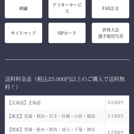
また、日本製の高精度アイ
アフターサービ
える竹刀袋です。
刺繍
FAX注文
ス
ロン技術と熟練の縫製によ
り、
内側は大切な竹刀をやさし
美しいヒダが長く続き、立
世界大会
く守るクッション構造。
サイトマップ
VIPカード
選手使用写真
ち姿までも凛々しく映えま
高密度ベルベットと日本製
す。
ならではの精密な縫製が、
型崩れを防ぎ、長年使って
ー 伝統と誇り、そして美
も美しい形を保ち続けま
しさを纏う。
す。
送料料金表（税込25,000円以上のご購入で送料無
日本が世界に誇る本物の
「見た目だけ」では終わら
料！）
袴、その風合いをぜひご体
せない、本物の品質があり
感ください。
ます。
【北海道】北海道
3,530円
ただ運ぶための袋ではあり
【東北】青森・秋田・岩手・宮城・山形・福島
2,150円
AI袴 日本の美を縫う伝
ません。
統の一着 ― 武州金橋
【関東】茨城・栃木・群馬・埼玉・千葉・神奈
これは、
1,750円