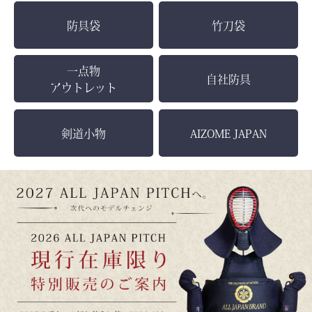
防具袋
竹刀袋
一点物
自社防具
アウトレット
剣道小物
AIZOME JAPAN