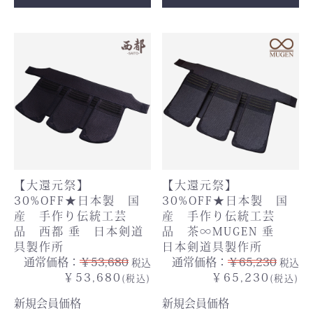
【大還元祭】
【大還元祭】
30%OFF★日本製 国
30%OFF★日本製 国
産 手作り伝統工芸
産 手作り伝統工芸
品 西都 垂 日本剣道
品 茶∞MUGEN 垂
具製作所
日本剣道具製作所
通常価格：
￥53,680
通常価格：
￥65,230
税込
税込
￥53,680
￥65,230
(税込)
(税込)
新規会員価格
新規会員価格