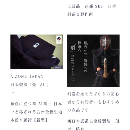
います。
全国の販売店様の強い意向
工芸品 西都 SET 日本
■サイズ
で卸販売を開始すると瞬く
剣道具製作所
高さ30cm x 幅33cm x
間に依頼殺到し人気ブラン
奥行12cm
ドとなりました。コンセプ
ハンドルの高さ：22cm
トが町のPRとふるさと納
税ということもあり、高品
■仕様
質低価格をできるだけ再現
ファスナー部分にはYKK製
しております。特に籠手は
を使用しております。
使いやすいと評判です。
入荷時期やロットにより、
AIZOME JAPAN
ファスナーのデザイン・仕
日本製袴「藍 -AI-」
様が一部異なる場合がござ
剣道を始めたばかりの初心
います。
― 武州正藍染 × 熊本工
者から有段者にもおすすめ
頂点に立つ袴 AI袴― 日本
場製作 ―
の商品です。
一と称される武州金橋生地
本商品は本藍染を使用して
【商品内容】
本藍木綿袴【新型】
西日本武道具協賛製品 頂
います。
・頂黒セット
黒 防具