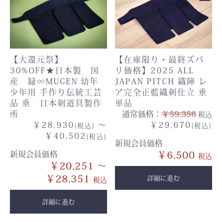
【大還元祭】
【在庫限り・最終ズバ
30%OFF★日本製 国
リ価格】2025 ALL
産 緑∞MUGEN 幼年
JAPAN PITCH 織陣 レ
少年用 手作り伝統工芸
ア完全正藍織刺仕立 垂
品 垂 日本剣道具製作
単品
所
通常価格：
￥59,356
税込
￥28,930
～
￥29,670
(税込)
(税込)
￥40,502
(税込)
新規会員価格
新規会員価格
￥6,500
￥20,251 ～
￥28,351
詳細に進む
詳細に進む