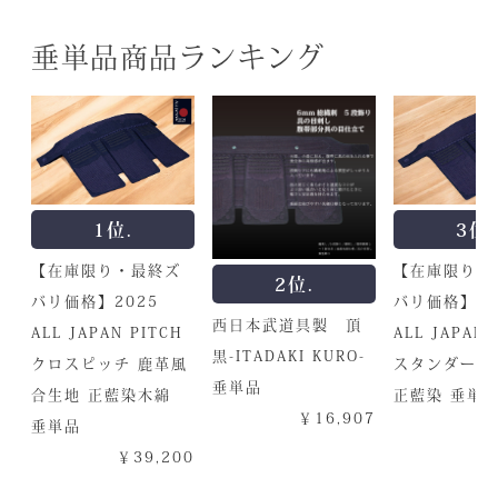
垂単品商品ランキング
1位.
3位.
【在庫限り・最終ズ
【在庫限り・
2位.
バリ価格】2025
バリ価格】20
西日本武道具製 頂
ALL JAPAN PITCH
ALL JAPAN 
黒-ITADAKI KURO-
クロスピッチ 鹿革風
スタンダード
垂単品
合生地 正藍染木綿
正藍染 垂単
￥16,907
垂単品
￥
￥39,200