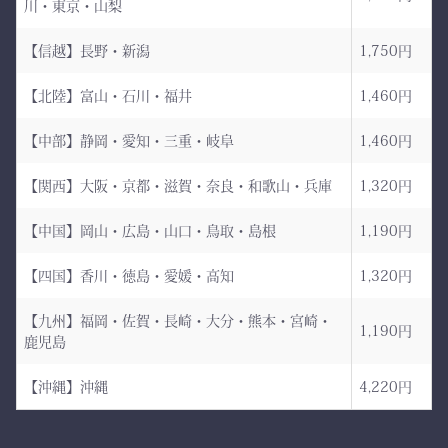
川・東京・山梨
8800 木綿袴 ―
強さ・品格・こだわりをま
武州金橋8800 木綿袴
とうための竹刀袋。
【信越】長野・新潟
1,750円
（小島染織工業） × 熊本
【北陸】富山・石川・福井
1,460円
縫製工場
持つだけで気持ちが引き締
まり、
【中部】静岡・愛知・三重・岐阜
1,460円
日本が誇る伝統織物 武州
道場に入る一歩目から、勝
金橋（8800番手 木綿生
負のスイッチが入る。
【関西】大阪・京都・滋賀・奈良・和歌山・兵庫
1,320円
地） を使用した 本格木綿
【中国】岡山・広島・山口・鳥取・島根
1,190円
袴。
――その一本を、あなたの
生地は明治5年創業の老舗
手に。
【四国】香川・徳島・愛媛・高知
1,320円
小島染織工業 による純国
産素材。
【九州】福岡・佐賀・長崎・大分・熊本・宮崎・
1,190円
鹿児島
縫製は熊本の熟練縫製工場
で丁寧に仕立てられ、耐
【沖縄】沖縄
4,220円
久性と着心地を両立してい
ます。