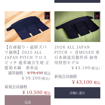
【在庫限り・最終ズバ
2026 ALL JAPAN
リ価格】2025 ALL
PITCH × 青MUGEN 垂
JAPAN PITCH クロス
日本剣道具製作所 卸専
ピッチ 鹿革風合生地 正
用特別モデル
藍染木綿 垂単品
￥43,100
(税込)
通常価格：
￥78,430
税込
新規会員価格
￥39,200
(税込)
￥43,100
新規会員価格
￥10,500
詳細に進む
完売