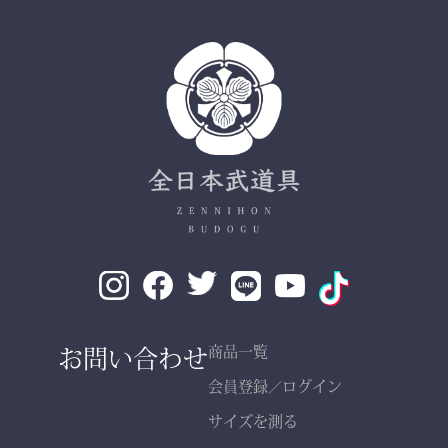
✔ 日本製ならではの安心
品質
✔ 程よい厚みと丈夫さ —
日々の稽古・大会でも安心
✔ 自然な綿素材で軽やか
な動き
✔ 伝統色・定番色の豊富
なバリエーション
素材： 武州金橋 8800 木
綿（小島染織工業）
140年以上の歴史をもつ日
お問い合わせ
商品一覧
本最古クラスの木綿生地。
会員登録
ログイン
／
サイズを測る
縫製： 熊本縫製工場仕立