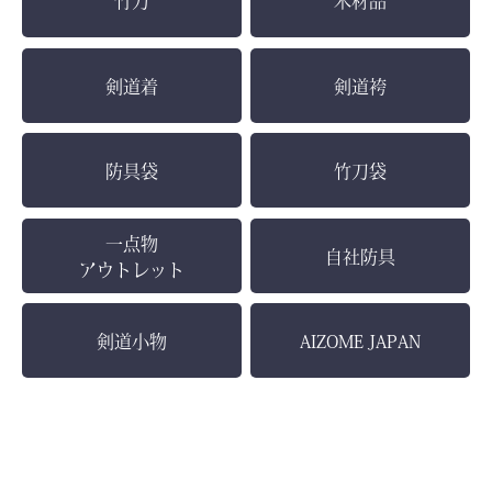
竹刀
木材品
剣道着
剣道袴
防具袋
竹刀袋
一点物
自社防具
アウトレット
剣道小物
AIZOME JAPAN