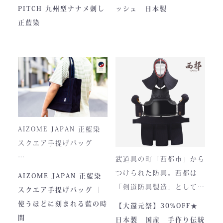
い、“本物”の存在感。ALL
し、熊本の製作拠点にて一
PITCH 九州型ナナメ刺し
ッシュ 日本製
JAPAN PITCHは、全国の
つひとつ丁寧に仕立てられ
正藍染
剣士たちから絶大な信頼を
ています。
集めてきた防具です。その
堅牢さ、美しい造形、そし
て驚くほどの機動力。実戦
に必要な「守り」と「動
正藍染ならではの深みある
き」を極限まで高めたこの
色合いは、使い込むほどに
一式は、まさに現代剣道具
風合いが増し、唯一無二の
の完成形と呼ぶにふさわし
存在へと変化。
AIZOME JAPAN 正藍染
い逸品です。余計な装飾を
スクエア手提げバッグ
一切排し、機能美だけを追
武道具の町「西都市」から
求した姿。そこに宿るの
とってもお洒落な和柄の手
つけられた防具。西都は
AIZOME JAPAN 正藍染
は、全日本武道具が誇
さらに、熊本の熟練職人に
提げバッグです。
「剣道防具製造」として町
スクエア手提げバッグ ｜
る“実用美”と魂の職人技で
よる縫製により、美しさと
内側には2つのポケットが
のPRやふるさと納税のた
使うほどに刻まれる藍の時
【大還元祭】30%OFF★
す。
耐久性を高次元で両立して
ついております。
めに作られました。しかし
間
日本製 国産 手作り伝統