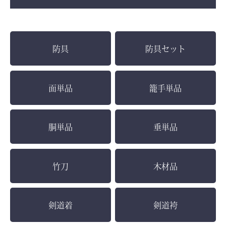
防具
防具セット
面単品
籠手単品
胴単品
垂単品
竹刀
木材品
剣道着
剣道袴