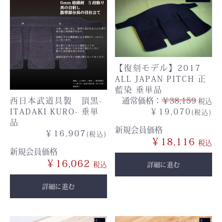
【復刻モデル】2017
ALL JAPAN PITCH 正
藍染 垂単品
西日本武道具製 頂黒-
通常価格：
￥38,159
税込
ITADAKI KURO- 垂単
￥19,070
(税込)
品
新規会員価格
￥16,907
(税込)
￥18,116
新規会員価格
￥16,062
詳細に進む
詳細に進む