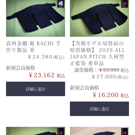
武州金橋 褐 KACHI 手
【次期モデル切替前の
作り製品 垂
特別価格】 2026 ALL
￥24,380
JAPAN PITCH 九州型
(税込)
正藍染 垂単品
新規会員価格
通常価格：
￥53,999
税込
￥23,162
￥27,000
(税込)
新規会員価格
詳細に進む
￥16,200
詳細に進む