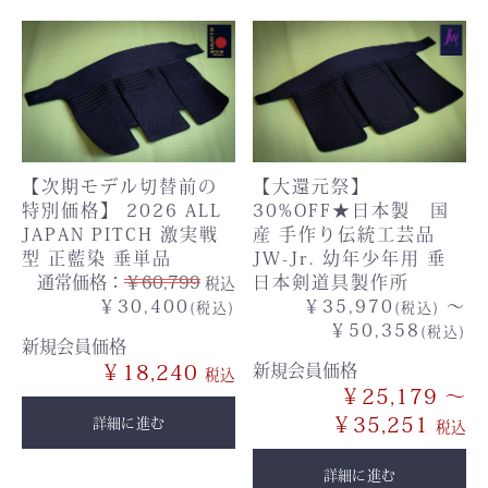
【次期モデル切替前の
【大還元祭】
特別価格】 2026 ALL
30%OFF★日本製 国
JAPAN PITCH 激実戦
産 手作り伝統工芸品
型 正藍染 垂単品
JW-Jr. 幼年少年用 垂
通常価格：
￥60,799
日本剣道具製作所
税込
￥30,400
￥35,970
～
(税込)
(税込)
￥50,358
(税込)
新規会員価格
￥18,240
新規会員価格
￥25,179 ～
￥35,251
詳細に進む
詳細に進む