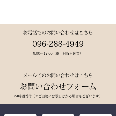
す。
と「軽さ」をそなえ、見か
で熟練の職人が一つひとつ
けはテトロン袴よりも高級
仕立てた、“持つ人の格”を
その気品はまさに格別。
感があります。
引き上げる特別な一本で
数々の名勝負の舞台にも選
す。
お電話でのお問い合わせはこちら
ばれた、 純日本製の誇り
が息づいています。
試合会場で竹刀袋を手に取
096-288-4949
った瞬間、
9:00〜17:00（※土日祝日休業）
生地には、埼玉・武州の老
「何だ、あれは？」と視線
舗「小島染織」の藍布を使
が集まる。
用。
静かに、しかし確実に存在
メールでのお問い合わせはこちら
深みある色合いと、驚くほ
感を放つ――それがベルベ
どの軽やかさを兼ね備え、
お問い合わせフォーム
ットの力です。
手にした瞬間、ふわりと温
派手ではない。だが、圧倒
24時間受付（※ご回答には数日かかる場合もございます）
もりを感じる風格ある仕上
的にかっこいい。
がりです。
強い選手ほど、道具にも品
格を求める。その感性に応