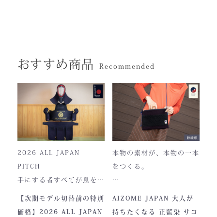
おすすめ商品
Recommended
2026 ALL JAPAN
本物の素材が、本物の一本
PITCH
をつくる。
手にする者すべてが息をの
む、現代剣道具の頂点。一
本製品は、日本が誇る伝統
【次期モデル切替前の特別
AIZOME JAPAN 大人が
度着けた者にしかわからな
素材「正藍染生地」を使用
価格】2026 ALL JAPAN
持ちたくなる 正藍染 サコ