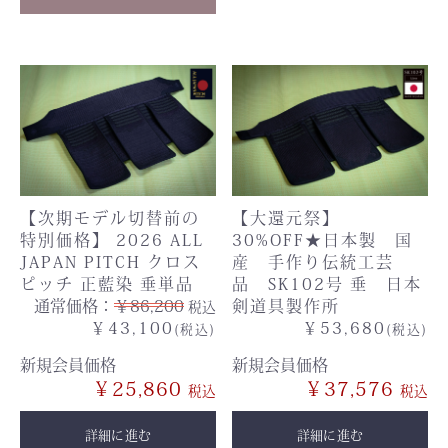
【次期モデル切替前の
【大還元祭】
特別価格】 2026 ALL
30%OFF★日本製 国
JAPAN PITCH クロス
産 手作り伝統工芸
ピッチ 正藍染 垂単品
品 SK102号 垂 日本
通常価格：
￥86,200
剣道具製作所
税込
￥43,100
￥53,680
(税込)
(税込)
新規会員価格
新規会員価格
￥25,860
￥37,576
詳細に進む
詳細に進む