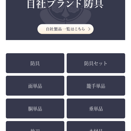
防具
防具セット
面単品
籠手単品
胴単品
垂単品