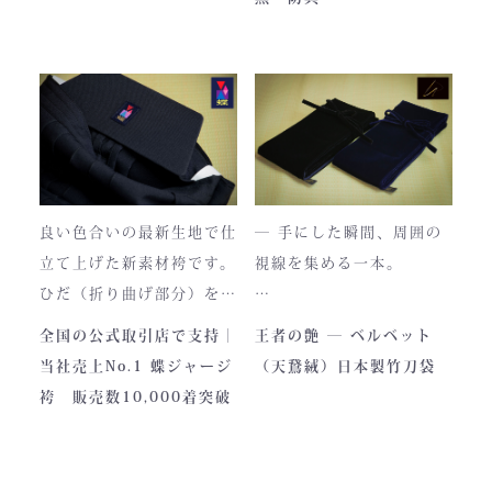
使い始めは色移りすること
貴重な「本藍」の香りがほ
もございますが、
のかに漂う、至高の一着。
それもまた"本物の証"。
日本国内でも袴を手がける
職人が数えるほどしかいな
使い込むほどに色は落ち着
い今、
き、
この袴は、一針一針に魂を
あなただけの一着へと育っ
込めて仕立てられた 日本
ていきます。
最高峰の逸品 です。
良い色合いの最新生地で仕
― 手にした瞬間、周囲の
藍が変化していく時間ご
立て上げた新素材袴です。
視線を集める一本。
と、お楽しみください。
製作の地は、火の国・熊
ひだ（折り曲げ部分）を縫
本。
い込んでありますので洗濯
深く艶めくベルベットの光
全国の公式取引店で支持｜
王者の艶 ― ベルベット
力強い大地と、真摯な職人
しても崩れが少なく簡単に
沢。
当社売上No.1 蝶ジャージ
（天鵞絨）日本製竹刀袋
の手が織りなすこの袴に
折りたためます。
一目でわかる高級感と、近
袴 販売数10,000着突破
は、
熟練した職人が製作します
づくほどに伝わる本物の質
凛とした佇まいの中にも確
ので縫製が綺麗です。また
感。
かな「生命の力」を感じま
ジャージの「乾きやすさ」
この竹刀袋は、日本の工場