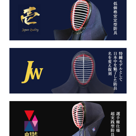
日本が世界に誇る本物の
「見た目だけ」では終わら
袴、その風合いをぜひご体
せない、本物の品質があり
感ください。
ます。
ただ運ぶための袋ではあり
AI袴 日本の美を縫う伝
ません。
統の一着 ― 武州金橋
これは、
8800 木綿袴 ―
強さ・品格・こだわりをま
武州金橋8800 木綿袴
とうための竹刀袋。
（小島染織工業） × 熊本
縫製工場
持つだけで気持ちが引き締
まり、
日本が誇る伝統織物 武州
道場に入る一歩目から、勝
金橋（8800番手 木綿生
負のスイッチが入る。
地） を使用した 本格木綿
袴。
――その一本を、あなたの