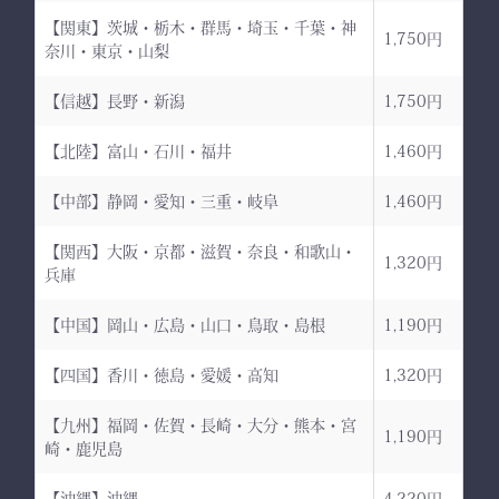
【関東】茨城・栃木・群馬・埼玉・千葉・神
1,750円
奈川・東京・山梨
【信越】長野・新潟
1,750円
【北陸】富山・石川・福井
1,460円
【中部】静岡・愛知・三重・岐阜
1,460円
【関西】大阪・京都・滋賀・奈良・和歌山・
1,320円
兵庫
【中国】岡山・広島・山口・鳥取・島根
1,190円
【四国】香川・徳島・愛媛・高知
1,320円
【九州】福岡・佐賀・長崎・大分・熊本・宮
1,190円
崎・鹿児島
【沖縄】沖縄
4,220円