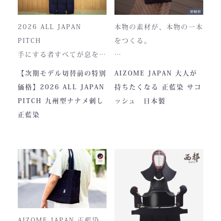
2026 ALL JAPAN
本物の素材が、本物の一本
PITCH
をつくる。
手にする者すべてが息をの
む、現代剣道具の頂点。一
本製品は、日本が誇る伝統
【次期モデル切替前の特別
AIZOME JAPAN 大人が
度着けた者にしかわからな
素材「正藍染生地」を使用
価格】2026 ALL JAPAN
持ちたくなる 正藍染 サコ
い、“本物”の存在感。ALL
し、熊本の製作拠点にて一
PITCH 九州型ナナメ刺し
ッシュ 日本製
JAPAN PITCHは、全国の
つひとつ丁寧に仕立てられ
正藍染
剣士たちから絶大な信頼を
ています。
集めてきた防具です。その
堅牢さ、美しい造形、そし
て驚くほどの機動力。実戦
に必要な「守り」と「動
正藍染ならではの深みある
き」を極限まで高めたこの
色合いは、使い込むほどに
一式は、まさに現代剣道具
風合いが増し、唯一無二の
の完成形と呼ぶにふさわし
存在へと変化。
AIZOME JAPAN 正藍染