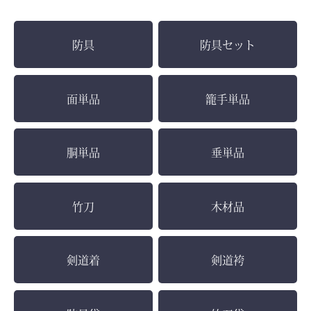
防具
防具セット
面単品
籠手単品
胴単品
垂単品
竹刀
木材品
剣道着
剣道袴