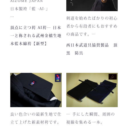
AIZOME JAPAN
ファスナーのデザイン・仕
日本製袴「藍 -AI-」
様が一部異なる場合がござ
剣道を始めたばかりの初心
います。
― 武州正藍染 × 熊本工
者から有段者にもおすすめ
頂点に立つ袴 AI袴― 日本
場製作 ―
の商品です。
一と称される武州金橋生地
本商品は本藍染を使用して
【商品内容】
本藍木綿袴【新型】
西日本武道具協賛製品 頂
います。
・頂黒セット
黒 防具
使い始めは色移りすること
貴重な「本藍」の香りがほ
もございますが、
のかに漂う、至高の一着。
それもまた"本物の証"。
日本国内でも袴を手がける
職人が数えるほどしかいな
使い込むほどに色は落ち着
い今、
き、
この袴は、一針一針に魂を
あなただけの一着へと育っ
込めて仕立てられた 日本
ていきます。
最高峰の逸品 です。
良い色合いの最新生地で仕
― 手にした瞬間、周囲の
藍が変化していく時間ご
立て上げた新素材袴です。
視線を集める一本。
と、お楽しみください。