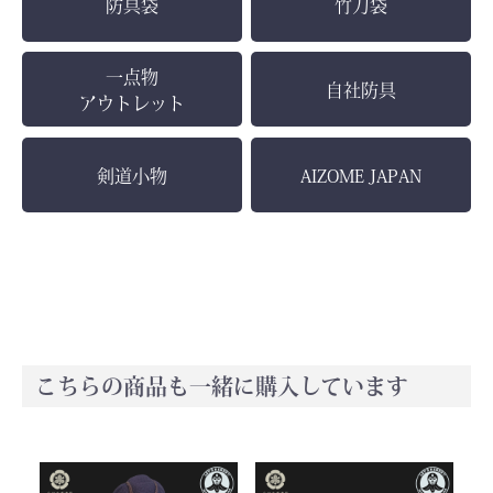
防具袋
竹刀袋
一点物
自社防具
アウトレット
剣道小物
AIZOME JAPAN
こちらの商品も一緒に購入しています
お買い物を続ける
カートへ進む