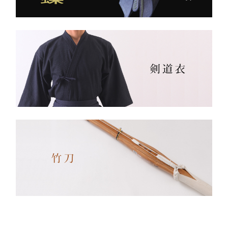
生地は明治5年創業の老舗
手に。
小島染織工業 による純国
産素材。
縫製は熊本の熟練縫製工場
で丁寧に仕立てられ、耐
久性と着心地を両立してい
ます。
✔ 日本製ならではの安心
品質
✔ 程よい厚みと丈夫さ —
日々の稽古・大会でも安心
✔ 自然な綿素材で軽やか
な動き
✔ 伝統色・定番色の豊富
なバリエーション