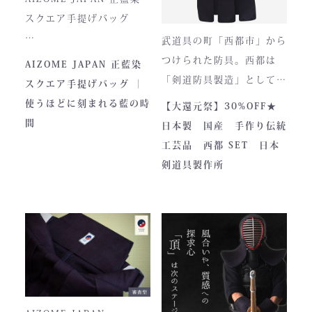
い逸品です。余計な装飾を
スクエア手提げバッグ
一切排し、機能美だけを追
武道具の町「西都市」から
求した姿。そこに宿るの
とってもお洒落な和柄の手
つけられた防具。西都は
AIZOME JAPAN 正藍染
は、全日本武道具が誇
さらに、熊本の熟練職人に
提げバッグです。
「剣道防具製造」として町
スクエア手提げバッグ ｜
る“実用美”と魂の職人技で
よる縫製により、美しさと
内側には2つのポケットが
のPRやふるさと納税のた
使うほどに刻まれる藍の時
【大還元祭】30%OFF★
す。
耐久性を高次元で両立して
ついております。
めに作られました。しかし
間
日本製 国産 手作り伝統
います。
全国の販売店様の強い意向
工芸品 西都 SET 日本
■サイズ
で卸販売を開始すると瞬く
剣道具製作所
高さ30cm x 幅33cm x
間に依頼殺到し人気ブラン
奥行12cm
ドとなりました。コンセプ
ハンドルの高さ：22cm
トが町のPRとふるさと納
税ということもあり、高品
■仕様
質低価格をできるだけ再現
ファスナー部分にはYKK製
しております。特に籠手は
を使用しております。
使いやすいと評判です。
入荷時期やロットにより、