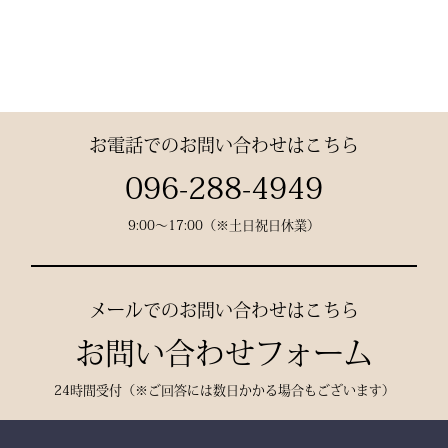
素材： 武州金橋 8800 木
綿（小島染織工業）
140年以上の歴史をもつ日
本最古クラスの木綿生地。
お電話でのお問い合わせはこちら
縫製： 熊本縫製工場仕立
096-288-4949
て
9:00〜17:00（※土日祝日休業）
熟練職人の 丁寧な縫製
で、耐久性と美しいシルエ
ットを実現。
メールでのお問い合わせはこちら
お問い合わせフォーム
24時間受付（※ご回答には数日かかる場合もございます）