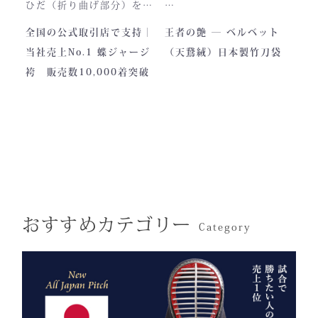
製作の地は、火の国・熊
ひだ（折り曲げ部分）を縫
本。
い込んでありますので洗濯
深く艶めくベルベットの光
全国の公式取引店で支持｜
王者の艶 ― ベルベット
力強い大地と、真摯な職人
しても崩れが少なく簡単に
沢。
当社売上No.1 蝶ジャージ
（天鵞絨）日本製竹刀袋
の手が織りなすこの袴に
折りたためます。
一目でわかる高級感と、近
袴 販売数10,000着突破
は、
熟練した職人が製作します
づくほどに伝わる本物の質
凛とした佇まいの中にも確
ので縫製が綺麗です。また
感。
かな「生命の力」を感じま
ジャージの「乾きやすさ」
この竹刀袋は、日本の工場
す。
と「軽さ」をそなえ、見か
で熟練の職人が一つひとつ
けはテトロン袴よりも高級
仕立てた、“持つ人の格”を
その気品はまさに格別。
感があります。
引き上げる特別な一本で
数々の名勝負の舞台にも選
す。
おすすめカテゴリー
ばれた、 純日本製の誇り
Category
が息づいています。
試合会場で竹刀袋を手に取
った瞬間、
生地には、埼玉・武州の老
「何だ、あれは？」と視線
舗「小島染織」の藍布を使
が集まる。