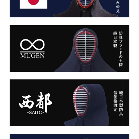
用。
静かに、しかし確実に存在
深みある色合いと、驚くほ
感を放つ――それがベルベ
どの軽やかさを兼ね備え、
ットの力です。
手にした瞬間、ふわりと温
派手ではない。だが、圧倒
もりを感じる風格ある仕上
的にかっこいい。
がりです。
強い選手ほど、道具にも品
格を求める。その感性に応
また、日本製の高精度アイ
える竹刀袋です。
ロン技術と熟練の縫製によ
り、
内側は大切な竹刀をやさし
美しいヒダが長く続き、立
く守るクッション構造。
ち姿までも凛々しく映えま
高密度ベルベットと日本製
す。
ならではの精密な縫製が、
型崩れを防ぎ、長年使って
ー 伝統と誇り、そして美
も美しい形を保ち続けま
しさを纏う。
す。