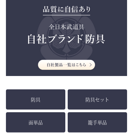
防具
防具セット
面単品
籠手単品