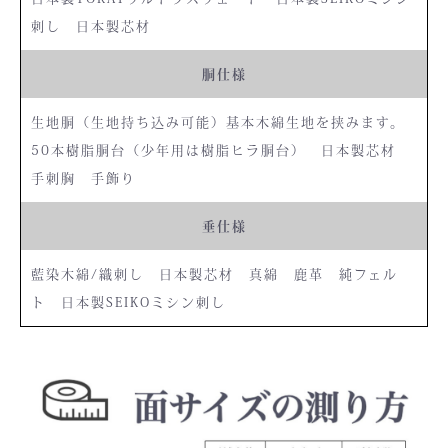
刺し 日本製芯材
胴仕様
生地胴（生地持ち込み可能）基本木綿生地を挟みます。
50本樹脂胴台（少年用は樹脂ヒラ胴台） 日本製芯材
手刺胸 手飾り
垂仕様
藍染木綿/織刺し 日本製芯材 真綿 鹿革 純フェル
ト 日本製SEIKOミシン刺し