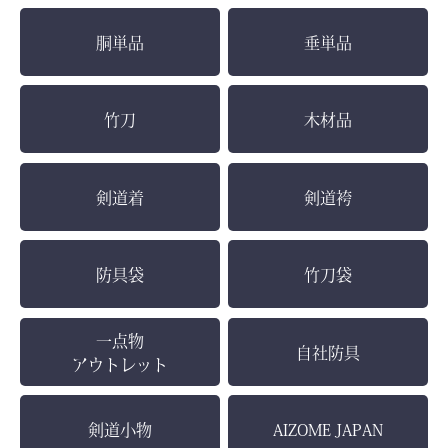
胴単品
垂単品
竹刀
木材品
剣道着
剣道袴
防具袋
竹刀袋
一点物
自社防具
アウトレット
剣道小物
AIZOME JAPAN