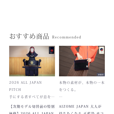
おすすめ商品
Recommended
2026 ALL JAPAN
本物の素材が、本物の一本
PITCH
をつくる。
手にする者すべてが息をの
む、現代剣道具の頂点。一
本製品は、日本が誇る伝統
【次期モデル切替前の特別
AIZOME JAPAN 大人が
度着けた者にしかわからな
素材「正藍染生地」を使用
価格】2026 ALL JAPAN
持ちたくなる 正藍染 サコ