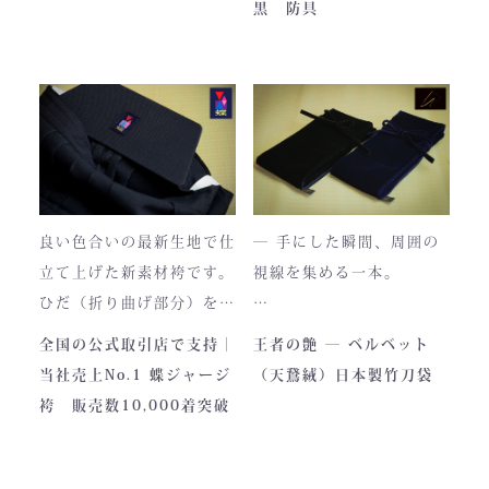
黒 防具
使い始めは色移りすること
貴重な「本藍」の香りがほ
もございますが、
のかに漂う、至高の一着。
それもまた"本物の証"。
日本国内でも袴を手がける
職人が数えるほどしかいな
使い込むほどに色は落ち着
い今、
き、
この袴は、一針一針に魂を
あなただけの一着へと育っ
込めて仕立てられた 日本
ていきます。
最高峰の逸品 です。
良い色合いの最新生地で仕
― 手にした瞬間、周囲の
藍が変化していく時間ご
立て上げた新素材袴です。
視線を集める一本。
と、お楽しみください。
製作の地は、火の国・熊
ひだ（折り曲げ部分）を縫
本。
い込んでありますので洗濯
深く艶めくベルベットの光
全国の公式取引店で支持｜
王者の艶 ― ベルベット
力強い大地と、真摯な職人
しても崩れが少なく簡単に
沢。
当社売上No.1 蝶ジャージ
（天鵞絨）日本製竹刀袋
の手が織りなすこの袴に
折りたためます。
一目でわかる高級感と、近
袴 販売数10,000着突破
は、
熟練した職人が製作します
づくほどに伝わる本物の質
凛とした佇まいの中にも確
ので縫製が綺麗です。また
感。
かな「生命の力」を感じま
ジャージの「乾きやすさ」
この竹刀袋は、日本の工場