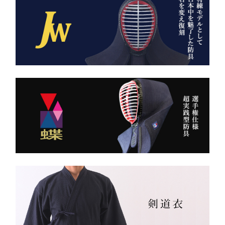
8800 木綿袴 ―
強さ・品格・こだわりをま
武州金橋8800 木綿袴
とうための竹刀袋。
（小島染織工業） × 熊本
縫製工場
持つだけで気持ちが引き締
まり、
日本が誇る伝統織物 武州
道場に入る一歩目から、勝
金橋（8800番手 木綿生
負のスイッチが入る。
地） を使用した 本格木綿
袴。
――その一本を、あなたの
生地は明治5年創業の老舗
手に。
小島染織工業 による純国
産素材。
縫製は熊本の熟練縫製工場
で丁寧に仕立てられ、耐
久性と着心地を両立してい
ます。