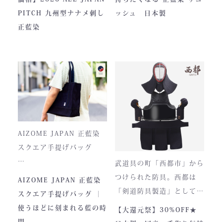
い、“本物”の存在感。ALL
し、熊本の製作拠点にて一
PITCH 九州型ナナメ刺し
ッシュ 日本製
JAPAN PITCHは、全国の
つひとつ丁寧に仕立てられ
正藍染
剣士たちから絶大な信頼を
ています。
集めてきた防具です。その
堅牢さ、美しい造形、そし
て驚くほどの機動力。実戦
に必要な「守り」と「動
正藍染ならではの深みある
き」を極限まで高めたこの
色合いは、使い込むほどに
一式は、まさに現代剣道具
風合いが増し、唯一無二の
の完成形と呼ぶにふさわし
存在へと変化。
AIZOME JAPAN 正藍染
い逸品です。余計な装飾を
スクエア手提げバッグ
一切排し、機能美だけを追
武道具の町「西都市」から
求した姿。そこに宿るの
とってもお洒落な和柄の手
つけられた防具。西都は
AIZOME JAPAN 正藍染
は、全日本武道具が誇
さらに、熊本の熟練職人に
提げバッグです。
「剣道防具製造」として町
スクエア手提げバッグ ｜
る“実用美”と魂の職人技で
よる縫製により、美しさと
内側には2つのポケットが
のPRやふるさと納税のた
使うほどに刻まれる藍の時
【大還元祭】30%OFF★
す。
耐久性を高次元で両立して
ついております。
めに作られました。しかし
間