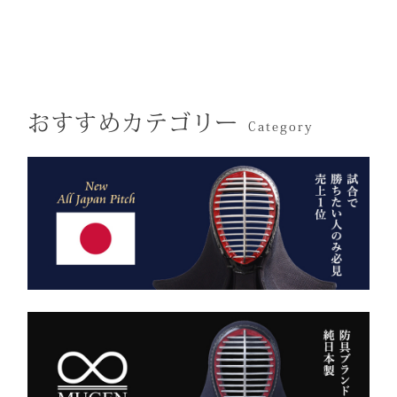
す。
と「軽さ」をそなえ、見か
で熟練の職人が一つひとつ
けはテトロン袴よりも高級
仕立てた、“持つ人の格”を
その気品はまさに格別。
感があります。
引き上げる特別な一本で
数々の名勝負の舞台にも選
す。
おすすめカテゴリー
ばれた、 純日本製の誇り
Category
が息づいています。
試合会場で竹刀袋を手に取
った瞬間、
生地には、埼玉・武州の老
「何だ、あれは？」と視線
舗「小島染織」の藍布を使
が集まる。
用。
静かに、しかし確実に存在
深みある色合いと、驚くほ
感を放つ――それがベルベ
どの軽やかさを兼ね備え、
ットの力です。
手にした瞬間、ふわりと温
派手ではない。だが、圧倒
もりを感じる風格ある仕上
的にかっこいい。
がりです。
強い選手ほど、道具にも品
格を求める。その感性に応