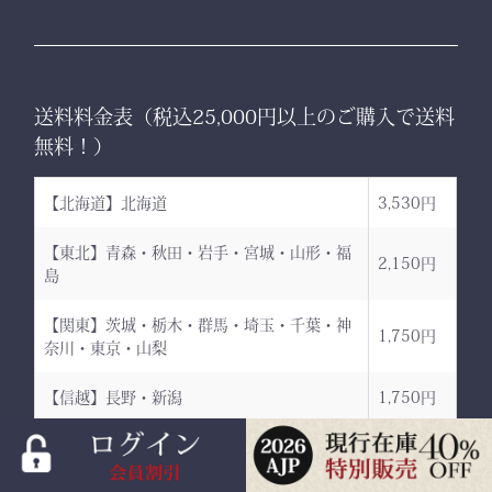
送料料金表（税込25,000円以上のご購入で送料
無料！）
【北海道】北海道
3,530円
【東北】青森・秋田・岩手・宮城・山形・福
2,150円
島
【関東】茨城・栃木・群馬・埼玉・千葉・神
1,750円
奈川・東京・山梨
【信越】長野・新潟
1,750円
【北陸】富山・石川・福井
1,460円