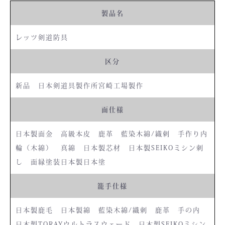
製品名
レッツ剣道防具
区分
新品 日本剣道具製作所宮崎工場製作
面仕様
日本製面金 高級本皮 鹿革 藍染木綿/織刺 手作り内
輪（木綿） 真綿 日本製芯材 日本製SEIKOミシン刺
し 面縁塗装日本製日本塗
籠手仕様
日本製鹿毛 日本製綿 藍染木綿/織刺 鹿革 手の内
日本製TORAYウルトラスウェード 日本製SEIKOミシン