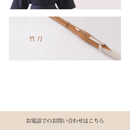
✔ 日本製ならではの安心
品質
✔ 程よい厚みと丈夫さ —
日々の稽古・大会でも安心
✔ 自然な綿素材で軽やか
な動き
✔ 伝統色・定番色の豊富
なバリエーション
素材： 武州金橋 8800 木
綿（小島染織工業）
140年以上の歴史をもつ日
本最古クラスの木綿生地。
お電話でのお問い合わせはこちら
縫製： 熊本縫製工場仕立