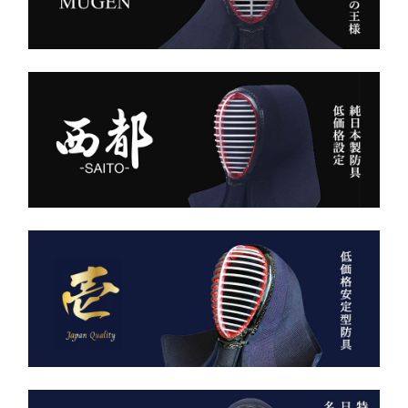
また、日本製の高精度アイ
える竹刀袋です。
ロン技術と熟練の縫製によ
り、
内側は大切な竹刀をやさし
美しいヒダが長く続き、立
く守るクッション構造。
ち姿までも凛々しく映えま
高密度ベルベットと日本製
す。
ならではの精密な縫製が、
型崩れを防ぎ、長年使って
ー 伝統と誇り、そして美
も美しい形を保ち続けま
しさを纏う。
す。
日本が世界に誇る本物の
「見た目だけ」では終わら
袴、その風合いをぜひご体
せない、本物の品質があり
感ください。
ます。
ただ運ぶための袋ではあり
AI袴 日本の美を縫う伝
ません。
統の一着 ― 武州金橋
これは、