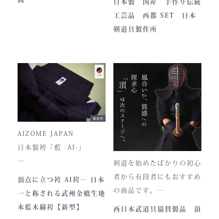
日本製 国産 手作り伝統
います。
全国の販売店様の強い意向
工芸品 西都 SET 日本
■サイズ
で卸販売を開始すると瞬く
剣道具製作所
高さ30cm x 幅33cm x
間に依頼殺到し人気ブラン
奥行12cm
ドとなりました。コンセプ
ハンドルの高さ：22cm
トが町のPRとふるさと納
税ということもあり、高品
■仕様
質低価格をできるだけ再現
ファスナー部分にはYKK製
しております。特に籠手は
を使用しております。
使いやすいと評判です。
入荷時期やロットにより、
AIZOME JAPAN
ファスナーのデザイン・仕
日本製袴「藍 -AI-」
様が一部異なる場合がござ
剣道を始めたばかりの初心
います。
― 武州正藍染 × 熊本工
者から有段者にもおすすめ
頂点に立つ袴 AI袴― 日本
場製作 ―
の商品です。
一と称される武州金橋生地
本商品は本藍染を使用して
【商品内容】
本藍木綿袴【新型】
西日本武道具協賛製品 頂
います。
・頂黒セット