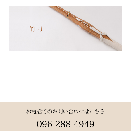
✔ 日本製ならではの安心
品質
✔ 程よい厚みと丈夫さ —
日々の稽古・大会でも安心
✔ 自然な綿素材で軽やか
な動き
✔ 伝統色・定番色の豊富
なバリエーション
素材： 武州金橋 8800 木
綿（小島染織工業）
140年以上の歴史をもつ日
本最古クラスの木綿生地。
お電話でのお問い合わせはこちら
縫製： 熊本縫製工場仕立
096-288-4949
て