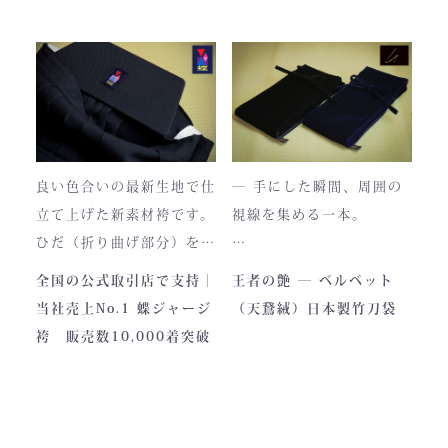
もございますが、
のかに漂う、至高の一着。
それもまた"本物の証"。
日本国内でも袴を手がける
職人が数えるほどしかいな
使い込むほどに色は落ち着
い今、
き、
この袴は、一針一針に魂を
あなただけの一着へと育っ
込めて仕立てられた 日本
ていきます。
最高峰の逸品 です。
良い色合いの最新生地で仕
― 手にした瞬間、周囲の
藍が変化していく時間ご
立て上げた新素材袴です。
視線を集める一本。
と、お楽しみください。
製作の地は、火の国・熊
ひだ（折り曲げ部分）を縫
本。
い込んでありますので洗濯
深く艶めくベルベットの光
全国の公式取引店で支持｜
王者の艶 ― ベルベット
力強い大地と、真摯な職人
しても崩れが少なく簡単に
沢。
当社売上No.1 蝶ジャージ
（天鵞絨）日本製竹刀袋
の手が織りなすこの袴に
折りたためます。
一目でわかる高級感と、近
袴 販売数10,000着突破
は、
熟練した職人が製作します
づくほどに伝わる本物の質
凛とした佇まいの中にも確
ので縫製が綺麗です。また
感。
かな「生命の力」を感じま
ジャージの「乾きやすさ」
この竹刀袋は、日本の工場
す。
と「軽さ」をそなえ、見か
で熟練の職人が一つひとつ