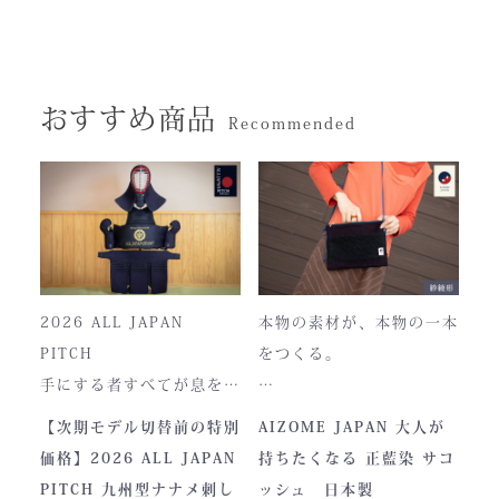
おすすめ商品
Recommended
お買い物を続ける
カートへ進む
2026 ALL JAPAN
本物の素材が、本物の一本
PITCH
をつくる。
手にする者すべてが息をの
む、現代剣道具の頂点。一
本製品は、日本が誇る伝統
【次期モデル切替前の特別
AIZOME JAPAN 大人が
度着けた者にしかわからな
素材「正藍染生地」を使用
価格】2026 ALL JAPAN
持ちたくなる 正藍染 サコ
い、“本物”の存在感。ALL
し、熊本の製作拠点にて一
PITCH 九州型ナナメ刺し
ッシュ 日本製