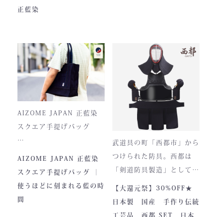
JAPAN PITCHは、全国の
つひとつ丁寧に仕立てられ
正藍染
剣士たちから絶大な信頼を
ています。
集めてきた防具です。その
堅牢さ、美しい造形、そし
て驚くほどの機動力。実戦
に必要な「守り」と「動
正藍染ならではの深みある
き」を極限まで高めたこの
色合いは、使い込むほどに
一式は、まさに現代剣道具
風合いが増し、唯一無二の
の完成形と呼ぶにふさわし
存在へと変化。
AIZOME JAPAN 正藍染
い逸品です。余計な装飾を
スクエア手提げバッグ
一切排し、機能美だけを追
武道具の町「西都市」から
求した姿。そこに宿るの
とってもお洒落な和柄の手
つけられた防具。西都は
AIZOME JAPAN 正藍染
は、全日本武道具が誇
さらに、熊本の熟練職人に
提げバッグです。
「剣道防具製造」として町
スクエア手提げバッグ ｜
る“実用美”と魂の職人技で
よる縫製により、美しさと
内側には2つのポケットが
のPRやふるさと納税のた
使うほどに刻まれる藍の時
【大還元祭】30%OFF★
す。
耐久性を高次元で両立して
ついております。
めに作られました。しかし
間
日本製 国産 手作り伝統
います。
全国の販売店様の強い意向
工芸品 西都 SET 日本