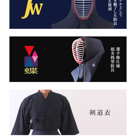
武州金橋8800 木綿袴
とうための竹刀袋。
（小島染織工業） × 熊本
縫製工場
持つだけで気持ちが引き締
まり、
日本が誇る伝統織物 武州
道場に入る一歩目から、勝
金橋（8800番手 木綿生
負のスイッチが入る。
地） を使用した 本格木綿
袴。
――その一本を、あなたの
生地は明治5年創業の老舗
手に。
小島染織工業 による純国
産素材。
縫製は熊本の熟練縫製工場
で丁寧に仕立てられ、耐
久性と着心地を両立してい
ます。