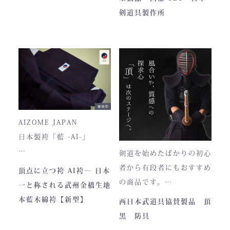
■サイズ
で卸販売を開始すると瞬く
剣道具製作所
高さ30cm x 幅33cm x
間に依頼殺到し人気ブラン
奥行12cm
ドとなりました。コンセプ
ハンドルの高さ：22cm
トが町のPRとふるさと納
税ということもあり、高品
■仕様
質低価格をできるだけ再現
ファスナー部分にはYKK製
しております。特に籠手は
を使用しております。
使いやすいと評判です。
入荷時期やロットにより、
AIZOME JAPAN
ファスナーのデザイン・仕
日本製袴「藍 -AI-」
様が一部異なる場合がござ
剣道を始めたばかりの初心
います。
― 武州正藍染 × 熊本工
者から有段者にもおすすめ
頂点に立つ袴 AI袴― 日本
場製作 ―
の商品です。
一と称される武州金橋生地
本商品は本藍染を使用して
【商品内容】
本藍木綿袴【新型】
西日本武道具協賛製品 頂
います。
・頂黒セット
黒 防具
使い始めは色移りすること
貴重な「本藍」の香りがほ