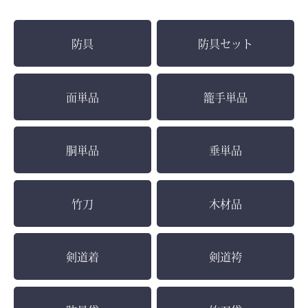
防具
防具セット
面単品
籠手単品
胴単品
垂単品
竹刀
木材品
剣道着
剣道袴