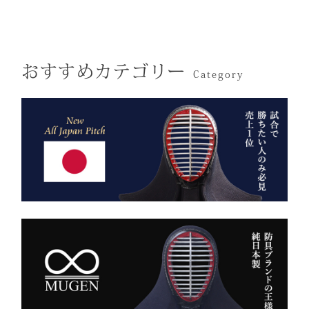
けはテトロン袴よりも高級
仕立てた、“持つ人の格”を
その気品はまさに格別。
感があります。
引き上げる特別な一本で
数々の名勝負の舞台にも選
す。
おすすめカテゴリー
ばれた、 純日本製の誇り
Category
が息づいています。
試合会場で竹刀袋を手に取
った瞬間、
生地には、埼玉・武州の老
「何だ、あれは？」と視線
舗「小島染織」の藍布を使
が集まる。
用。
静かに、しかし確実に存在
深みある色合いと、驚くほ
感を放つ――それがベルベ
どの軽やかさを兼ね備え、
ットの力です。
手にした瞬間、ふわりと温
派手ではない。だが、圧倒
もりを感じる風格ある仕上
的にかっこいい。
がりです。
強い選手ほど、道具にも品
格を求める。その感性に応
また、日本製の高精度アイ
える竹刀袋です。