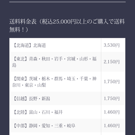
送料料金表（税込25,000円以上のご購入で送料
無料！）
【北海道】北海道
3,530円
【東北】青森・秋田・岩手・宮城・山形・福
2,150円
島
【関東】茨城・栃木・群馬・埼玉・千葉・神
1,750円
奈川・東京・山梨
【信越】長野・新潟
1,750円
【北陸】富山・石川・福井
1,460円
【中部】静岡・愛知・三重・岐阜
1,460円