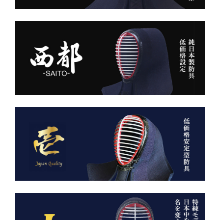
ロン技術と熟練の縫製によ
り、
内側は大切な竹刀をやさし
美しいヒダが長く続き、立
く守るクッション構造。
ち姿までも凛々しく映えま
高密度ベルベットと日本製
す。
ならではの精密な縫製が、
型崩れを防ぎ、長年使って
ー 伝統と誇り、そして美
も美しい形を保ち続けま
しさを纏う。
す。
日本が世界に誇る本物の
「見た目だけ」では終わら
袴、その風合いをぜひご体
せない、本物の品質があり
感ください。
ます。
ただ運ぶための袋ではあり
AI袴 日本の美を縫う伝
ません。
統の一着 ― 武州金橋
これは、
8800 木綿袴 ―
強さ・品格・こだわりをま