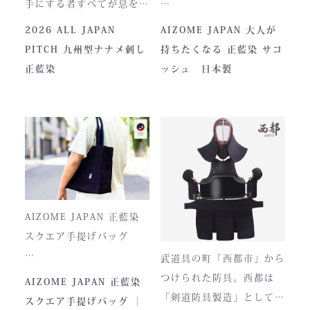
手にする者すべてが息をの
む、現代剣道具の頂点。一
本製品は、日本が誇る伝統
2026 ALL JAPAN
AIZOME JAPAN 大人が
度着けた者にしかわからな
素材「正藍染生地」を使用
PITCH 九州型ナナメ刺し
持ちたくなる 正藍染 サコ
い、“本物”の存在感。ALL
し、熊本の製作拠点にて一
正藍染
ッシュ 日本製
JAPAN PITCHは、全国の
つひとつ丁寧に仕立てられ
剣士たちから絶大な信頼を
ています。
集めてきた防具です。その
堅牢さ、美しい造形、そし
て驚くほどの機動力。実戦
に必要な「守り」と「動
正藍染ならではの深みある
き」を極限まで高めたこの
色合いは、使い込むほどに
一式は、まさに現代剣道具
風合いが増し、唯一無二の
AIZOME JAPAN 正藍染
の完成形と呼ぶにふさわし
存在へと変化。
スクエア手提げバッグ
い逸品です。余計な装飾を
武道具の町「西都市」から
一切排し、機能美だけを追
とってもお洒落な和柄の手
つけられた防具。西都は
AIZOME JAPAN 正藍染
求した姿。そこに宿るの
提げバッグです。
「剣道防具製造」として町
スクエア手提げバッグ ｜