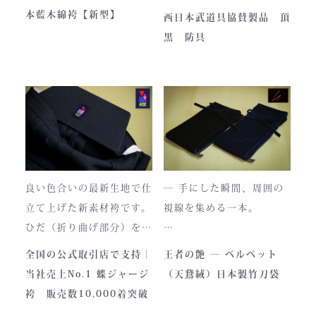
本商品は本藍染を使用して
【商品内容】
本藍木綿袴【新型】
西日本武道具協賛製品 頂
います。
・頂黒セット
黒 防具
使い始めは色移りすること
貴重な「本藍」の香りがほ
もございますが、
のかに漂う、至高の一着。
それもまた"本物の証"。
日本国内でも袴を手がける
職人が数えるほどしかいな
使い込むほどに色は落ち着
い今、
き、
この袴は、一針一針に魂を
あなただけの一着へと育っ
込めて仕立てられた 日本
ていきます。
最高峰の逸品 です。
良い色合いの最新生地で仕
― 手にした瞬間、周囲の
藍が変化していく時間ご
立て上げた新素材袴です。
視線を集める一本。
と、お楽しみください。
製作の地は、火の国・熊
ひだ（折り曲げ部分）を縫
本。
い込んでありますので洗濯
深く艶めくベルベットの光
全国の公式取引店で支持｜
王者の艶 ― ベルベット
力強い大地と、真摯な職人
しても崩れが少なく簡単に
沢。
当社売上No.1 蝶ジャージ
（天鵞絨）日本製竹刀袋
の手が織りなすこの袴に
折りたためます。
一目でわかる高級感と、近
袴 販売数10,000着突破
は、
熟練した職人が製作します
づくほどに伝わる本物の質