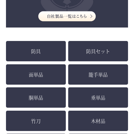
お買い物を続ける
カートへ進む
防具
防具セット
面単品
籠手単品
胴単品
垂単品
竹刀
木材品