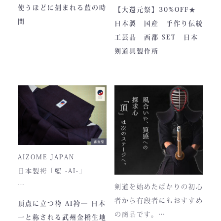
は、全日本武道具が誇
さらに、熊本の熟練職人に
内側には2つのポケットが
のPRやふるさと納税のた
使うほどに刻まれる藍の時
【大還元祭】30%OFF★
る“実用美”と魂の職人技で
よる縫製により、美しさと
ついております。
めに作られました。しかし
間
日本製 国産 手作り伝統
す。
耐久性を高次元で両立して
全国の販売店様の強い意向
工芸品 西都 SET 日本
います。
■サイズ
で卸販売を開始すると瞬く
剣道具製作所
高さ30cm x 幅33cm x
間に依頼殺到し人気ブラン
奥行12cm
ドとなりました。コンセプ
ハンドルの高さ：22cm
トが町のPRとふるさと納
税ということもあり、高品
■仕様
質低価格をできるだけ再現
ファスナー部分にはYKK製
しております。特に籠手は
を使用しております。
使いやすいと評判です。
入荷時期やロットにより、
AIZOME JAPAN
ファスナーのデザイン・仕
日本製袴「藍 -AI-」
様が一部異なる場合がござ
剣道を始めたばかりの初心
います。
― 武州正藍染 × 熊本工
者から有段者にもおすすめ
頂点に立つ袴 AI袴― 日本
場製作 ―
の商品です。
一と称される武州金橋生地