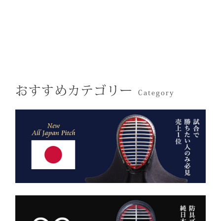
凛とした佇まいの中にも確
ので縫製が綺麗です。また
感。
かな「生命の力」を感じま
ジャージの「乾きやすさ」
この竹刀袋は、日本の工場
す。
と「軽さ」をそなえ、見か
で熟練の職人が一つひとつ
けはテトロン袴よりも高級
仕立てた、“持つ人の格”を
その気品はまさに格別。
感があります。
引き上げる特別な一本で
数々の名勝負の舞台にも選
す。
おすすめカテゴリー
ばれた、 純日本製の誇り
Category
が息づいています。
試合会場で竹刀袋を手に取
った瞬間、
生地には、埼玉・武州の老
「何だ、あれは？」と視線
舗「小島染織」の藍布を使
が集まる。
用。
静かに、しかし確実に存在
深みある色合いと、驚くほ
感を放つ――それがベルベ
どの軽やかさを兼ね備え、
ットの力です。
手にした瞬間、ふわりと温
派手ではない。だが、圧倒
もりを感じる風格ある仕上
的にかっこいい。