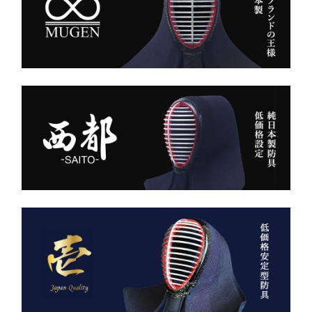
がりです。
強い選手ほど、道具にも品
格を求める。その感性に応
また、日本製の高精度アイ
える竹刀袋です。
ロン技術と熟練の縫製によ
り、
内側は大切な竹刀をやさし
美しいヒダが長く続き、立
く守るクッション構造。
ち姿までも凛々しく映えま
高密度ベルベットと日本製
す。
ならではの精密な縫製が、
型崩れを防ぎ、長年使って
ー 伝統と誇り、そして美
も美しい形を保ち続けま
しさを纏う。
す。
日本が世界に誇る本物の
「見た目だけ」では終わら
袴、その風合いをぜひご体
せない、本物の品質があり
感ください。
ます。
ただ運ぶための袋ではあり