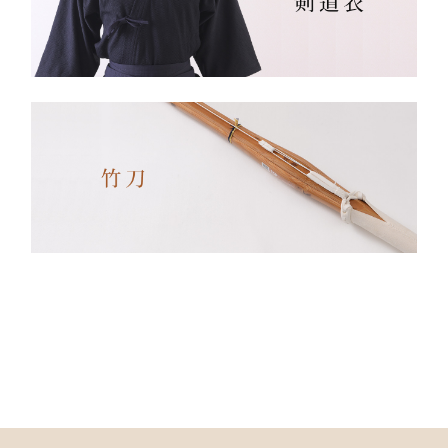
久性と着心地を両立してい
ます。
✔ 日本製ならではの安心
品質
✔ 程よい厚みと丈夫さ —
日々の稽古・大会でも安心
✔ 自然な綿素材で軽やか
な動き
✔ 伝統色・定番色の豊富
なバリエーション
素材： 武州金橋 8800 木
綿（小島染織工業）
140年以上の歴史をもつ日
本最古クラスの木綿生地。