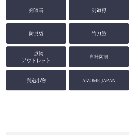
剣道着
剣道袴
防具袋
竹刀袋
一点物
自社防具
アウトレット
剣道小物
AIZOME JAPAN