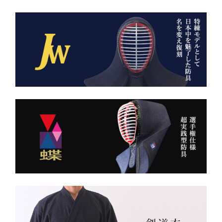
AI袴 日本の美を縫う伝
ません。
統の一着 ― 武州金橋
これは、
8800 木綿袴 ―
強さ・品格・こだわりをま
武州金橋8800 木綿袴
とうための竹刀袋。
（小島染織工業） × 熊本
縫製工場
持つだけで気持ちが引き締
まり、
日本が誇る伝統織物 武州
道場に入る一歩目から、勝
金橋（8800番手 木綿生
負のスイッチが入る。
地） を使用した 本格木綿
袴。
――その一本を、あなたの
生地は明治5年創業の老舗
手に。
小島染織工業 による純国
産素材。
縫製は熊本の熟練縫製工場
で丁寧に仕立てられ、耐