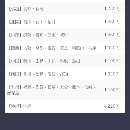
武州金橋8800 木綿袴
とうための竹刀袋。
【信越】長野・新潟
1,750円
（小島染織工業） × 熊本
【北陸】富山・石川・福井
1,460円
縫製工場
持つだけで気持ちが引き締
まり、
【中部】静岡・愛知・三重・岐阜
1,460円
日本が誇る伝統織物 武州
道場に入る一歩目から、勝
金橋（8800番手 木綿生
負のスイッチが入る。
【関西】大阪・京都・滋賀・奈良・和歌山・兵庫
1,320円
地） を使用した 本格木綿
【中国】岡山・広島・山口・鳥取・島根
1,190円
袴。
――その一本を、あなたの
生地は明治5年創業の老舗
手に。
【四国】香川・徳島・愛媛・高知
1,320円
小島染織工業 による純国
産素材。
【九州】福岡・佐賀・長崎・大分・熊本・宮崎・
1,190円
鹿児島
縫製は熊本の熟練縫製工場
で丁寧に仕立てられ、耐
【沖縄】沖縄
4,220円
久性と着心地を両立してい
ます。