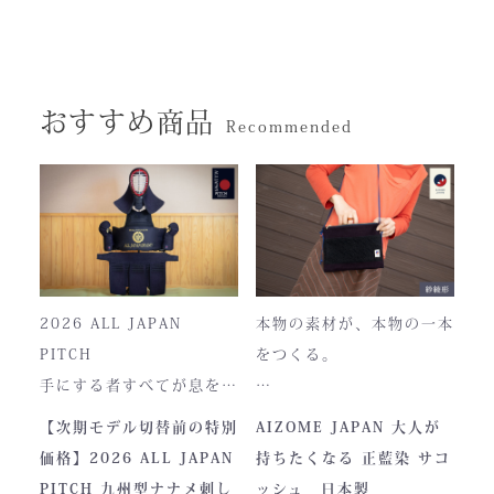
おすすめ商品
Recommended
2026 ALL JAPAN
本物の素材が、本物の一本
PITCH
をつくる。
手にする者すべてが息をの
む、現代剣道具の頂点。一
本製品は、日本が誇る伝統
【次期モデル切替前の特別
AIZOME JAPAN 大人が
度着けた者にしかわからな
素材「正藍染生地」を使用
価格】2026 ALL JAPAN
持ちたくなる 正藍染 サコ
い、“本物”の存在感。ALL
し、熊本の製作拠点にて一
PITCH 九州型ナナメ刺し
ッシュ 日本製