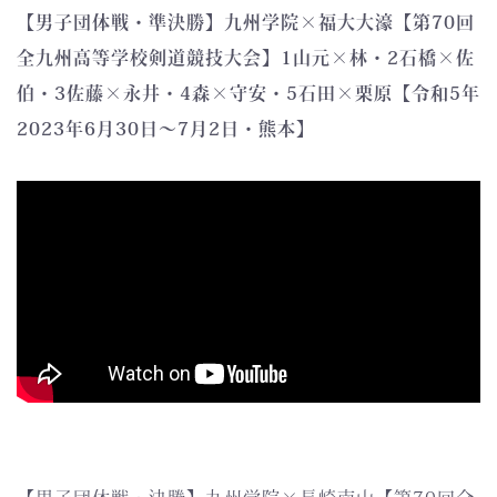
【男子団体戦・準決勝】九州学院×福大大濠【第70回
全九州高等学校剣道競技大会】1山元×林・2石橋×佐
伯・3佐藤×永井・4森×守安・5石田×栗原【令和5年
2023年6月30日～7月2日・熊本】