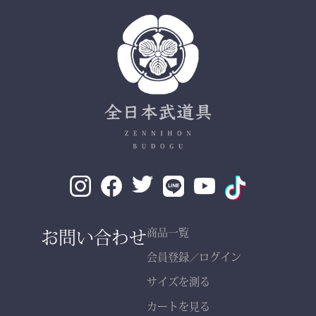
✔ 日本製ならではの安心
品質
✔ 程よい厚みと丈夫さ —
日々の稽古・大会でも安心
✔ 自然な綿素材で軽やか
な動き
✔ 伝統色・定番色の豊富
なバリエーション
素材： 武州金橋 8800 木
綿（小島染織工業）
140年以上の歴史をもつ日
お問い合わせ
商品一覧
本最古クラスの木綿生地。
会員登録
ログイン
／
サイズを測る
縫製： 熊本縫製工場仕立
カートを見る
て