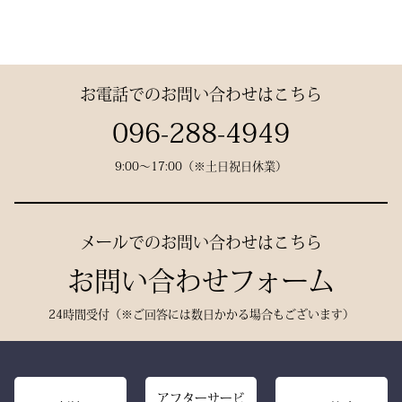
けはテトロン袴よりも高級
仕立てた、“持つ人の格”を
その気品はまさに格別。
感があります。
引き上げる特別な一本で
数々の名勝負の舞台にも選
す。
お電話でのお問い合わせはこちら
ばれた、 純日本製の誇り
が息づいています。
試合会場で竹刀袋を手に取
096-288-4949
った瞬間、
9:00〜17:00（※土日祝日休業）
生地には、埼玉・武州の老
「何だ、あれは？」と視線
舗「小島染織」の藍布を使
が集まる。
用。
静かに、しかし確実に存在
メールでのお問い合わせはこちら
深みある色合いと、驚くほ
感を放つ――それがベルベ
どの軽やかさを兼ね備え、
お問い合わせフォーム
ットの力です。
手にした瞬間、ふわりと温
派手ではない。だが、圧倒
24時間受付（※ご回答には数日かかる場合もございます）
もりを感じる風格ある仕上
的にかっこいい。
がりです。
強い選手ほど、道具にも品
格を求める。その感性に応
また、日本製の高精度アイ
アフターサービ
える竹刀袋です。