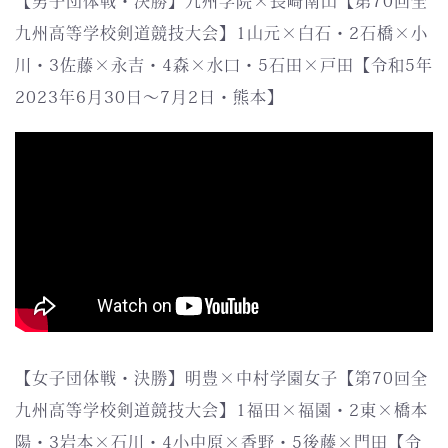
【男子団体戦・決勝】九州学院×長崎南山【第70回全
九州高等学校剣道競技大会】1山元×白石・2石橋×小
川・3佐藤×永吉・4森×水口・5石田×戸田【令和5年
2023年6月30日～7月2日・熊本】
【女子団体戦・決勝】明豊×中村学園女子【第70回全
九州高等学校剣道競技大会】1福田×福園・2東×橋本
陽・3岩本×石川・4小中原×香野・5後藤×門田【令