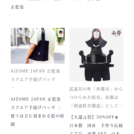
JAPAN PITCHは、全国の
つひとつ丁寧に仕立てられ
正藍染
剣士たちから絶大な信頼を
ています。
集めてきた防具です。その
堅牢さ、美しい造形、そし
て驚くほどの機動力。実戦
に必要な「守り」と「動
正藍染ならではの深みある
き」を極限まで高めたこの
色合いは、使い込むほどに
一式は、まさに現代剣道具
風合いが増し、唯一無二の
の完成形と呼ぶにふさわし
存在へと変化。
AIZOME JAPAN 正藍染
い逸品です。余計な装飾を
スクエア手提げバッグ
一切排し、機能美だけを追
武道具の町「西都市」から
求した姿。そこに宿るの
とってもお洒落な和柄の手
つけられた防具。西都は
AIZOME JAPAN 正藍染
は、全日本武道具が誇
さらに、熊本の熟練職人に
提げバッグです。
「剣道防具製造」として町
スクエア手提げバッグ ｜
る“実用美”と魂の職人技で
よる縫製により、美しさと
内側には2つのポケットが
のPRやふるさと納税のた
使うほどに刻まれる藍の時
【大還元祭】30%OFF★
す。
耐久性を高次元で両立して
ついております。
めに作られました。しかし
間
日本製 国産 手作り伝統
います。
全国の販売店様の強い意向
工芸品 西都 SET 日本