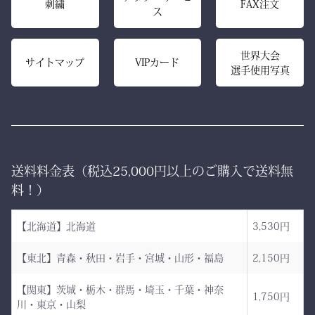
刺繍
FAX注文
ス
ロン技術と熟練の縫製によ
り、
内側は大切な竹刀をやさし
美しいヒダが長く続き、立
世界大会
く守るクッション構造。
サイトマップ
VIPカード
選手使用写真
ち姿までも凛々しく映えま
高密度ベルベットと日本製
す。
ならではの精密な縫製が、
型崩れを防ぎ、長年使って
ー 伝統と誇り、そして美
も美しい形を保ち続けま
しさを纏う。
す。
送料料金表（税込25,000円以上のご購入で送料無
日本が世界に誇る本物の
「見た目だけ」では終わら
料！）
袴、その風合いをぜひご体
せない、本物の品質があり
感ください。
ます。
【北海道】北海道
3,530円
ただ運ぶための袋ではあり
【東北】青森・秋田・岩手・宮城・山形・福島
2,150円
AI袴 日本の美を縫う伝
ません。
統の一着 ― 武州金橋
【関東】茨城・栃木・群馬・埼玉・千葉・神奈
これは、
1,750円
川・東京・山梨
8800 木綿袴 ―
強さ・品格・こだわりをま