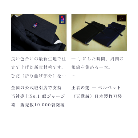
もございますが、
のかに漂う、至高の一着。
それもまた"本物の証"。
日本国内でも袴を手がける
職人が数えるほどしかいな
使い込むほどに色は落ち着
い今、
き、
この袴は、一針一針に魂を
あなただけの一着へと育っ
込めて仕立てられた 日本
ていきます。
最高峰の逸品 です。
良い色合いの最新生地で仕
― 手にした瞬間、周囲の
藍が変化していく時間ご
立て上げた新素材袴です。
視線を集める一本。
と、お楽しみください。
製作の地は、火の国・熊
ひだ（折り曲げ部分）を縫
本。
い込んでありますので洗濯
深く艶めくベルベットの光
全国の公式取引店で支持｜
王者の艶 ― ベルベット
力強い大地と、真摯な職人
しても崩れが少なく簡単に
沢。
当社売上No.1 蝶ジャージ
（天鵞絨）日本製竹刀袋
の手が織りなすこの袴に
折りたためます。
一目でわかる高級感と、近
袴 販売数10,000着突破
は、
熟練した職人が製作します
づくほどに伝わる本物の質
凛とした佇まいの中にも確
ので縫製が綺麗です。また
感。
かな「生命の力」を感じま
ジャージの「乾きやすさ」
この竹刀袋は、日本の工場
す。
と「軽さ」をそなえ、見か
で熟練の職人が一つひとつ