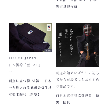
■サイズ
で卸販売を開始すると瞬く
剣道具製作所
高さ30cm x 幅33cm x
間に依頼殺到し人気ブラン
奥行12cm
ドとなりました。コンセプ
ハンドルの高さ：22cm
トが町のPRとふるさと納
税ということもあり、高品
■仕様
質低価格をできるだけ再現
ファスナー部分にはYKK製
しております。特に籠手は
を使用しております。
使いやすいと評判です。
入荷時期やロットにより、
AIZOME JAPAN
ファスナーのデザイン・仕
日本製袴「藍 -AI-」
様が一部異なる場合がござ
剣道を始めたばかりの初心
います。
― 武州正藍染 × 熊本工
者から有段者にもおすすめ
頂点に立つ袴 AI袴― 日本
場製作 ―
の商品です。
一と称される武州金橋生地
本商品は本藍染を使用して
【商品内容】
本藍木綿袴【新型】
西日本武道具協賛製品 頂
います。
・頂黒セット
黒 防具
使い始めは色移りすること
貴重な「本藍」の香りがほ