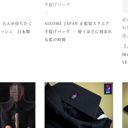
手提げバッグ
武
が誇る伝統素材
とってもお洒落な和柄の手提げバ
AN 大人が持ちたく
AIZOME JAPAN 正藍染スクエア
れ
を使用し、熊本の
ッグです。
コッシュ 日本製
手提げバッグ ｜ 使うほどに刻まれ
造
つひとつ丁寧に仕
内側には2つのポケットがついてお
る藍の時間
の
す。
ります。
【
国
国
を
■サイズ
S
人
高さ30cm x 幅33cm x 奥行
セ
の深みある色合い
12cm
い
どに風合いが増
ハンドルの高さ：22cm
で
存在へと変化。
籠
■仕様
ファスナー部分にはYKK製を使用
しております。
熟練職人による縫
入荷時期やロットにより、ファス