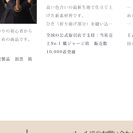
さと耐久性を高次
ナーのデザイン・仕様が一部異な
良い色合いの最新生地で仕立て上
―
ます。
る場合がございます。
げた新素材袴です。
め
ひだ（折り曲げ部分）を縫い込ん
本商品は本藍染を使用しています。
かりの初心者から
でありますので洗濯しても崩れが
深
全国の公式取引店で支持｜当社売
王
使い始めは色移りすることもござ
すめの商品です。
少なく簡単に折りたためます。
一
上No.1 蝶ジャージ袴 販売数
日
いますが、
熟練した職人が製作しますので縫
ど
10,000着突破
それもまた"本物の証"。
製が綺麗です。またジャージの「乾
こ
賛製品 頂黒 防
きやすさ」と「軽さ」をそなえ、
の
使い込むほどに色は落ち着き、
見かけはテトロン袴よりも高級感
つ
あなただけの一着へと育っていき
があります。
で
ます。
藍が変化していく時間ごと、お楽
試
しみください。
間
「
る
静