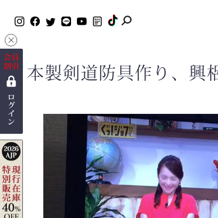
×
日本製剣道防具作り、興梠