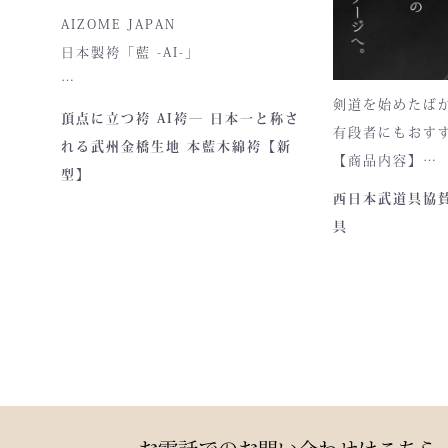
製により、美し
AIZOME JAPAN
元で両立してい
日本製袴「藍 -AI-」
剣道を始めたば
― 武州正藍染 × 熊本工場製作 ―
頂点に立つ袴 AI袴― 日本一と称さ
有段者にもおす
れる武州金橋生地 本藍木綿袴【新
【商品内容】
型】
・頂黒セット
貴重な「本藍」の香りがほのかに
西日本武道具協
漂う、至高の一着。
具
日本国内でも袴を手がける職人が
数えるほどしかいない今、
この袴は、一針一針に魂を込めて
仕立てられた 日本最高峰の逸品 で
す。
製作の地は、火の国・熊本。
力強い大地と、真摯な職人の手が