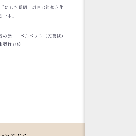
 手にした瞬間、周囲の視線を集
る一本。
く艶めくベルベットの光沢。
者の艶 ― ベルベット（天鵞絨）
目でわかる高級感と、近づくほ
本製竹刀袋
に伝わる本物の質感。
の竹刀袋は、日本の工場で熟練
職人が一つひとつ仕立てた、“持
人の格”を引き上げる特別な一本
す。
合会場で竹刀袋を手に取った瞬
、
何だ、あれは？」と視線が集ま
。
かに、しかし確実に存在感を放