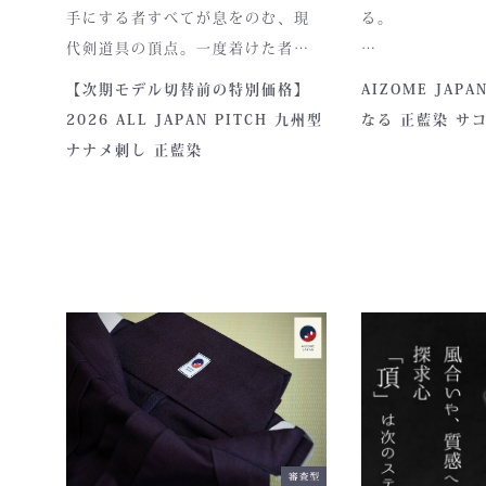
手にする者すべてが息をのむ、現
る。
代剣道具の頂点。一度着けた者に
しかわからない、“本物”の存在感。
本製品は、日本
【次期モデル切替前の特別価格】
AIZOME JAP
ALL JAPAN PITCHは、全国の剣
「正藍染生地」
2026 ALL JAPAN PITCH 九州型
なる 正藍染 サ
士たちから絶大な信頼を集めてき
製作拠点にて一
ナナメ刺し 正藍染
た防具です。その堅牢さ、美しい造
立てられていま
形、そして驚くほどの機動力。実
戦に必要な「守り」と「動き」を
極限まで高めたこの一式は、まさ
に現代剣道具の完成形と呼ぶにふ
正藍染ならでは
さわしい逸品です。余計な装飾を一
は、使い込むほ
切排し、機能美だけを追求した
し、唯一無二の
姿。そこに宿るのは、全日本武道
具が誇る“実用美”と魂の職人技で
す。
さらに、熊本の