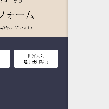
せはこちら
――それがベルベットの力です。
フォーム
手ではない。だが、圧倒的にか
こいい。
い選手ほど、道具にも品格を求
る場合もございます）
る。その感性に応える竹刀袋で
。
側は大切な竹刀をやさしく守る
世界大会
ッション構造。
選手使用写真
密度ベルベットと日本製ならで
の精密な縫製が、型崩れを防ぎ、
年使っても美しい形を保ち続け
す。
見た目だけ」では終わらせな
、本物の品質があります。