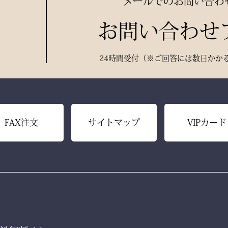
メールでのお問い合わ
つ
お問い合わせ
派
っ
強
24時間受付（※ご回答には数日かか
め
す
内
FAX注文
サイトマップ
VIPカード
ク
高
は
長
ま
「
い