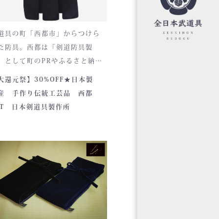
道具の町「西都市」からつけら
た防具。西都は「剣道防具製
」として町のPRやふるさと納税
ために作られました。しかし全
大還元祭】30%OFF★日本製
の販売店様の強い意向で卸販売
産 手作り伝統工芸品 西都
開始すると瞬く間に依頼殺到し
ET 日本剣道具製作所
気ブランドとなりました。コン
プトが町のPRとふるさと納税と
うこともあり、高品質低価格を
きるだけ再現しております。特に
手は使いやすいと評判です。