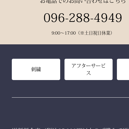
お電話でのお問い合わせはこちら
織りなすこの袴には、
096-288-4949
凛とした佇まいの中にも確かな
「生命の力」を感じます。
9:00〜17:00（※土日祝日休業）
その気品はまさに格別。
数々の名勝負の舞台にも選ばれ
た、 純日本製の誇り が息づいてい
ます。
アフターサービ
刺繍
ス
生地には、埼玉・武州の老舗「小
島染織」の藍布を使用。
深みある色合いと、驚くほどの軽
やかさを兼ね備え、
手にした瞬間、ふわりと温もりを
感じる風格ある仕上がりです。