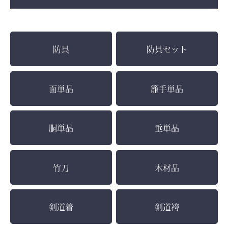
防具
防具セット
面単品
籠手単品
胴単品
垂単品
竹刀
木材品
剣道着
剣道袴