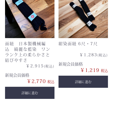
面紐 日本製機械編
紺染面紐 6尺・7尺
込 綺麗な藍染 ワン
ランク上の柔らかさと
￥1,283
(税込)
結びやすさ
新規会員価格
￥2,915
(税込)
￥1,219
新規会員価格
￥2,770
詳細に進む
詳細に進む