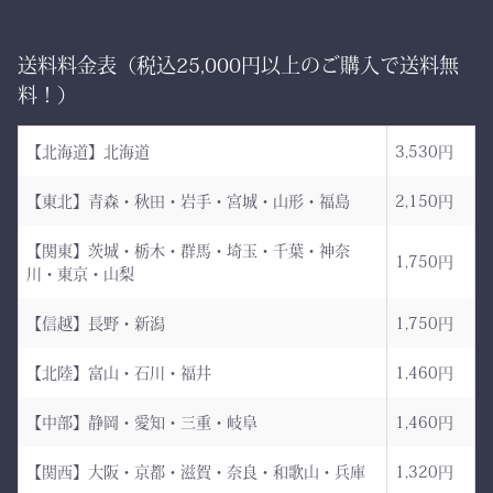
ー 伝統と誇り、そして美
も美しい形を保ち続けま
しさを纏う。
す。
送料料金表（税込25,000円以上のご購入で送料無
日本が世界に誇る本物の
「見た目だけ」では終わら
料！）
袴、その風合いをぜひご体
せない、本物の品質があり
感ください。
ます。
【北海道】北海道
3,530円
ただ運ぶための袋ではあり
【東北】青森・秋田・岩手・宮城・山形・福島
2,150円
AI袴 日本の美を縫う伝
ません。
統の一着 ― 武州金橋
【関東】茨城・栃木・群馬・埼玉・千葉・神奈
これは、
1,750円
川・東京・山梨
8800 木綿袴 ―
強さ・品格・こだわりをま
武州金橋8800 木綿袴
とうための竹刀袋。
【信越】長野・新潟
1,750円
（小島染織工業） × 熊本
【北陸】富山・石川・福井
1,460円
縫製工場
持つだけで気持ちが引き締
まり、
【中部】静岡・愛知・三重・岐阜
1,460円
日本が誇る伝統織物 武州
道場に入る一歩目から、勝
金橋（8800番手 木綿生
負のスイッチが入る。
【関西】大阪・京都・滋賀・奈良・和歌山・兵庫
1,320円