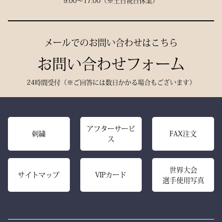
9:00〜17:00（※土日祝日休業）
生地には、埼玉・武州の老
「何だ、あれは？」と視線
舗「小島染織」の藍布を使
が集まる。
用。
静かに、しかし確実に存在
メールでのお問い合わせはこちら
深みある色合いと、驚くほ
感を放つ――それがベルベ
どの軽やかさを兼ね備え、
お問い合わせフォーム
ットの力です。
手にした瞬間、ふわりと温
派手ではない。だが、圧倒
24時間受付（※ご回答には数日かかる場合もございます）
もりを感じる風格ある仕上
的にかっこいい。
がりです。
強い選手ほど、道具にも品
格を求める。その感性に応
また、日本製の高精度アイ
アフターサービ
える竹刀袋です。
刺繍
FAX注文
ス
ロン技術と熟練の縫製によ
り、
内側は大切な竹刀をやさし
美しいヒダが長く続き、立
世界大会
く守るクッション構造。
サイトマップ
VIPカード
選手使用写真
ち姿までも凛々しく映えま
高密度ベルベットと日本製
す。
ならではの精密な縫製が、
型崩れを防ぎ、長年使って