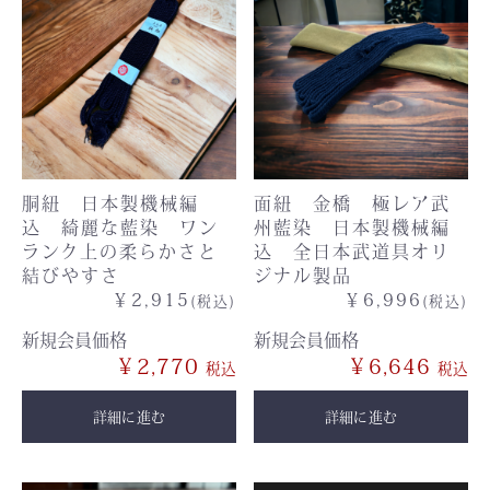
胴紐 日本製機械編
面紐 金橋 極レア武
込 綺麗な藍染 ワン
州藍染 日本製機械編
ランク上の柔らかさと
込 全日本武道具オリ
結びやすさ
ジナル製品
￥2,915
￥6,996
(税込)
(税込)
新規会員価格
新規会員価格
￥2,770
￥6,646
詳細に進む
詳細に進む