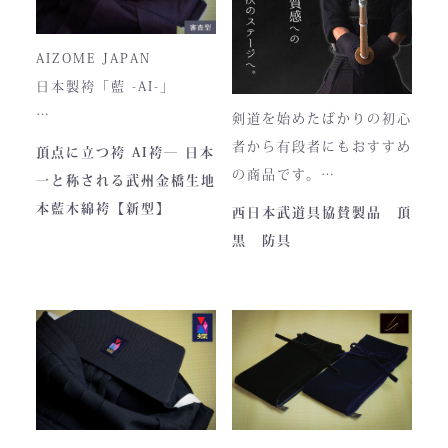
しております。特に籠手は
を使用しております。
使いやすいと評判です。
入荷時期やロットにより、
AIZOME JAPAN
ファスナーのデザイン・仕
日本製袴「藍 -AI-」
様が一部異なる場合がござ
剣道を始めたばかりの初心
います。
― 武州正藍染 × 熊本工
者から有段者にもおすすめ
頂点に立つ袴 AI袴― 日本
場製作 ―
の商品です。
一と称される武州金橋生地
本商品は本藍染を使用して
【商品内容】
本藍木綿袴【新型】
西日本武道具協賛製品 頂
います。
・頂黒セット
黒 防具
使い始めは色移りすること
貴重な「本藍」の香りがほ
もございますが、
のかに漂う、至高の一着。
それもまた"本物の証"。
日本国内でも袴を手がける
職人が数えるほどしかいな
使い込むほどに色は落ち着
い今、
き、
この袴は、一針一針に魂を
あなただけの一着へと育っ
込めて仕立てられた 日本
ていきます。