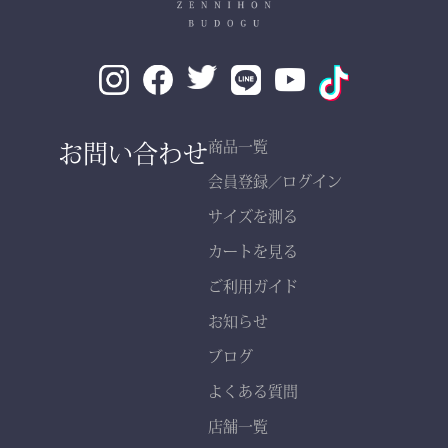
✔ 伝統色・定番色の豊富
なバリエーション
素材： 武州金橋 8800 木
綿（小島染織工業）
140年以上の歴史をもつ日
お問い合わせ
商品一覧
本最古クラスの木綿生地。
会員登録
ログイン
／
サイズを測る
縫製： 熊本縫製工場仕立
カートを見る
て
熟練職人の 丁寧な縫製
ご利用ガイド
で、耐久性と美しいシルエ
お知らせ
ットを実現。
ブログ
よくある質問
店舗一覧