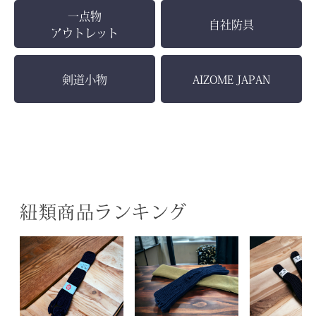
一点物
自社防具
アウトレット
剣道小物
AIZOME JAPAN
紐類商品ランキング