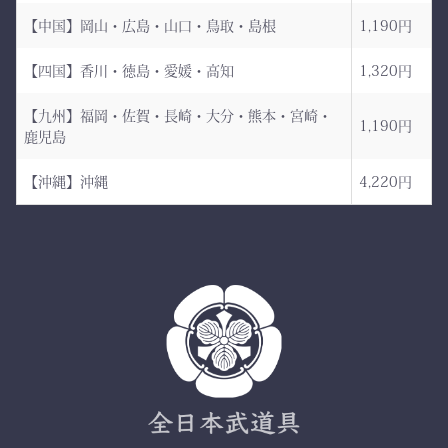
地） を使用した 本格木綿
【中国】岡山・広島・山口・鳥取・島根
1,190円
袴。
――その一本を、あなたの
生地は明治5年創業の老舗
手に。
【四国】香川・徳島・愛媛・高知
1,320円
小島染織工業 による純国
産素材。
【九州】福岡・佐賀・長崎・大分・熊本・宮崎・
1,190円
鹿児島
縫製は熊本の熟練縫製工場
で丁寧に仕立てられ、耐
【沖縄】沖縄
4,220円
久性と着心地を両立してい
ます。
✔ 日本製ならではの安心
品質
✔ 程よい厚みと丈夫さ —
日々の稽古・大会でも安心
✔ 自然な綿素材で軽やか
な動き