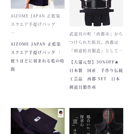
一式は、まさに現代剣道具
風合いが増し、唯一無二の
の完成形と呼ぶにふさわし
存在へと変化。
AIZOME JAPAN 正藍染
い逸品です。余計な装飾を
スクエア手提げバッグ
一切排し、機能美だけを追
武道具の町「西都市」から
求した姿。そこに宿るの
とってもお洒落な和柄の手
つけられた防具。西都は
AIZOME JAPAN 正藍染
は、全日本武道具が誇
さらに、熊本の熟練職人に
提げバッグです。
「剣道防具製造」として町
スクエア手提げバッグ ｜
る“実用美”と魂の職人技で
よる縫製により、美しさと
内側には2つのポケットが
のPRやふるさと納税のた
使うほどに刻まれる藍の時
【大還元祭】30%OFF★
す。
耐久性を高次元で両立して
ついております。
めに作られました。しかし
間
日本製 国産 手作り伝統
います。
全国の販売店様の強い意向
工芸品 西都 SET 日本
■サイズ
で卸販売を開始すると瞬く
剣道具製作所
高さ30cm x 幅33cm x
間に依頼殺到し人気ブラン
奥行12cm
ドとなりました。コンセプ
ハンドルの高さ：22cm
トが町のPRとふるさと納
税ということもあり、高品
■仕様
質低価格をできるだけ再現
ファスナー部分にはYKK製