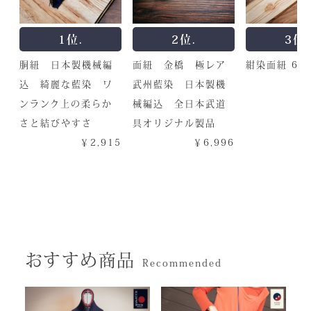
1位.
2位.
3位.
胴紐 日本製機械編
面紐 金橋 極レア
紺染面紐 6尺
込 綺麗な藍染 ワ
武州藍染 日本製機
ンランク上の柔らか
械編込 全日本武道
さと結びやすさ
具オリジナル製品
￥2,915
￥6,996
おすすめ商品
Recommended