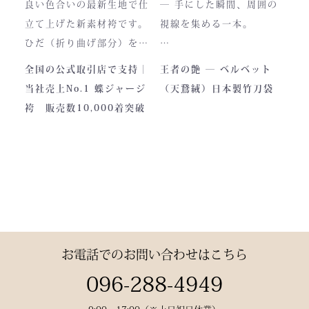
最高峰の逸品 です。
良い色合いの最新生地で仕
― 手にした瞬間、周囲の
藍が変化していく時間ご
立て上げた新素材袴です。
視線を集める一本。
と、お楽しみください。
製作の地は、火の国・熊
ひだ（折り曲げ部分）を縫
本。
い込んでありますので洗濯
深く艶めくベルベットの光
全国の公式取引店で支持｜
王者の艶 ― ベルベット
力強い大地と、真摯な職人
しても崩れが少なく簡単に
沢。
当社売上No.1 蝶ジャージ
（天鵞絨）日本製竹刀袋
の手が織りなすこの袴に
折りたためます。
一目でわかる高級感と、近
袴 販売数10,000着突破
は、
熟練した職人が製作します
づくほどに伝わる本物の質
凛とした佇まいの中にも確
ので縫製が綺麗です。また
感。
かな「生命の力」を感じま
ジャージの「乾きやすさ」
この竹刀袋は、日本の工場
す。
と「軽さ」をそなえ、見か
で熟練の職人が一つひとつ
けはテトロン袴よりも高級
仕立てた、“持つ人の格”を
その気品はまさに格別。
感があります。
引き上げる特別な一本で
数々の名勝負の舞台にも選
す。
お電話でのお問い合わせはこちら
ばれた、 純日本製の誇り
が息づいています。
試合会場で竹刀袋を手に取
096-288-4949
った瞬間、