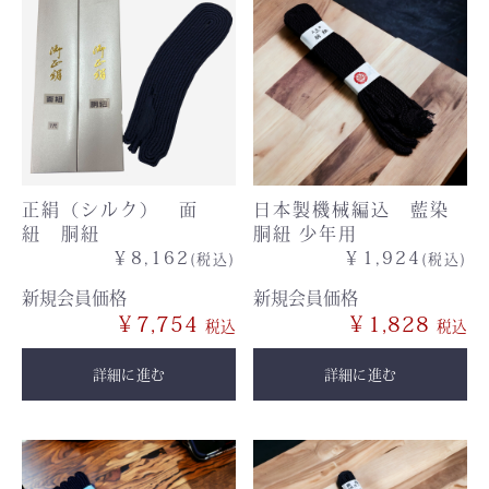
正絹（シルク） 面
日本製機械編込 藍染
紐 胴紐
胴紐 少年用
￥8,162
￥1,924
(税込)
(税込)
新規会員価格
新規会員価格
￥7,754
￥1,828
詳細に進む
詳細に進む