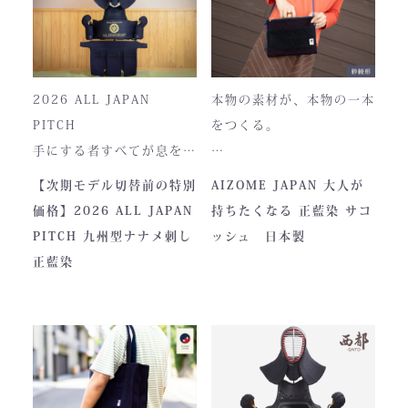
2026 ALL JAPAN
本物の素材が、本物の一本
PITCH
をつくる。
手にする者すべてが息をの
む、現代剣道具の頂点。一
本製品は、日本が誇る伝統
【次期モデル切替前の特別
AIZOME JAPAN 大人が
度着けた者にしかわからな
素材「正藍染生地」を使用
価格】2026 ALL JAPAN
持ちたくなる 正藍染 サコ
い、“本物”の存在感。ALL
し、熊本の製作拠点にて一
PITCH 九州型ナナメ刺し
ッシュ 日本製
JAPAN PITCHは、全国の
つひとつ丁寧に仕立てられ
正藍染
剣士たちから絶大な信頼を
ています。
集めてきた防具です。その
堅牢さ、美しい造形、そし
て驚くほどの機動力。実戦
に必要な「守り」と「動
正藍染ならではの深みある
き」を極限まで高めたこの
色合いは、使い込むほどに