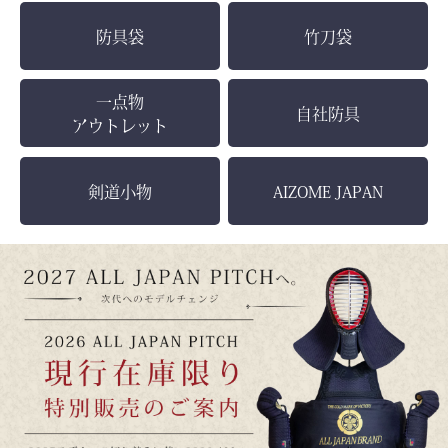
防具袋
竹刀袋
一点物
自社防具
アウトレット
剣道小物
AIZOME JAPAN