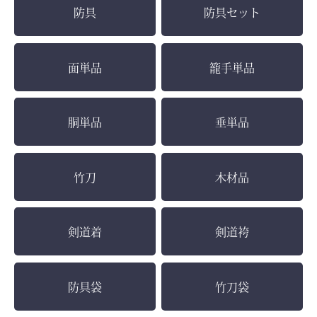
防具
防具セット
面単品
籠手単品
胴単品
垂単品
竹刀
木材品
剣道着
剣道袴
防具袋
竹刀袋