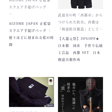
い逸品です。余計な装飾を
スクエア手提げバッグ
一切排し、機能美だけを追
武道具の町「西都市」から
求した姿。そこに宿るの
とってもお洒落な和柄の手
つけられた防具。西都は
AIZOME JAPAN 正藍染
は、全日本武道具が誇
さらに、熊本の熟練職人に
提げバッグです。
「剣道防具製造」として町
スクエア手提げバッグ ｜
る“実用美”と魂の職人技で
よる縫製により、美しさと
内側には2つのポケットが
のPRやふるさと納税のた
使うほどに刻まれる藍の時
【大還元祭】30%OFF★
す。
耐久性を高次元で両立して
ついております。
めに作られました。しかし
間
日本製 国産 手作り伝統
います。
全国の販売店様の強い意向
工芸品 西都 SET 日本
■サイズ
で卸販売を開始すると瞬く
剣道具製作所
高さ30cm x 幅33cm x
間に依頼殺到し人気ブラン
奥行12cm
ドとなりました。コンセプ
ハンドルの高さ：22cm
トが町のPRとふるさと納
税ということもあり、高品
■仕様
質低価格をできるだけ再現
ファスナー部分にはYKK製
しております。特に籠手は
を使用しております。
使いやすいと評判です。
入荷時期やロットにより、