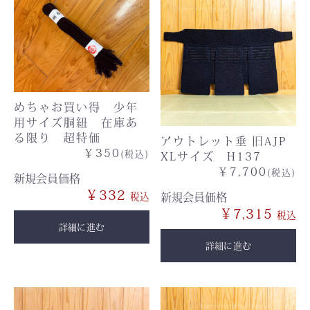
めちゃお買い得 少年
用サイズ胴紐 在庫あ
る限り 超特価
アウトレット垂 旧AJP
￥350
(税込)
XLサイズ H137
￥7,700
(税込)
新規会員価格
￥332
新規会員価格
￥7,315
詳細に進む
詳細に進む