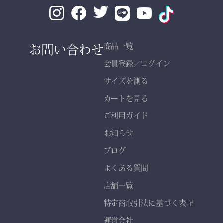
素材： 武州金橋 8800 木
綿（小島染織工業）
140年以上の歴史をもつ日
お問い合わせ
商品一覧
本最古クラスの木綿生地。
会員登録
ログイン
／
サイズを測る
縫製： 熊本縫製工場仕立
カートを見る
て
熟練職人の 丁寧な縫製
ご利用ガイド
で、耐久性と美しいシルエ
お知らせ
ットを実現。
ブログ
よくある質問
店舗一覧
特定商取引法に基づく表記
運営会社