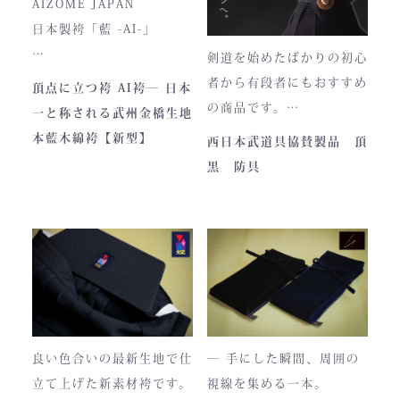
AIZOME JAPAN
ファスナーのデザイン・仕
日本製袴「藍 -AI-」
様が一部異なる場合がござ
剣道を始めたばかりの初心
います。
― 武州正藍染 × 熊本工
者から有段者にもおすすめ
頂点に立つ袴 AI袴― 日本
場製作 ―
の商品です。
一と称される武州金橋生地
本商品は本藍染を使用して
【商品内容】
本藍木綿袴【新型】
西日本武道具協賛製品 頂
います。
・頂黒セット
黒 防具
使い始めは色移りすること
貴重な「本藍」の香りがほ
もございますが、
のかに漂う、至高の一着。
それもまた"本物の証"。
日本国内でも袴を手がける
職人が数えるほどしかいな
使い込むほどに色は落ち着
い今、
き、
この袴は、一針一針に魂を
あなただけの一着へと育っ
込めて仕立てられた 日本
ていきます。
最高峰の逸品 です。
良い色合いの最新生地で仕
― 手にした瞬間、周囲の
藍が変化していく時間ご
立て上げた新素材袴です。
視線を集める一本。
と、お楽しみください。