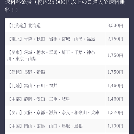
送料料金表（税込25,000円以上のご購入で送料無
日本が世界に誇る本物の
「見た目だけ」では終わら
料！）
袴、その風合いをぜひご体
せない、本物の品質があり
感ください。
ます。
【北海道】北海道
3,530円
ただ運ぶための袋ではあり
【東北】青森・秋田・岩手・宮城・山形・福島
2,150円
AI袴 日本の美を縫う伝
ません。
統の一着 ― 武州金橋
【関東】茨城・栃木・群馬・埼玉・千葉・神奈
これは、
1,750円
川・東京・山梨
8800 木綿袴 ―
強さ・品格・こだわりをま
武州金橋8800 木綿袴
とうための竹刀袋。
【信越】長野・新潟
1,750円
（小島染織工業） × 熊本
【北陸】富山・石川・福井
1,460円
縫製工場
持つだけで気持ちが引き締
まり、
【中部】静岡・愛知・三重・岐阜
1,460円
日本が誇る伝統織物 武州
道場に入る一歩目から、勝
金橋（8800番手 木綿生
負のスイッチが入る。
【関西】大阪・京都・滋賀・奈良・和歌山・兵庫
1,320円
地） を使用した 本格木綿
【中国】岡山・広島・山口・鳥取・島根
1,190円
袴。
――その一本を、あなたの