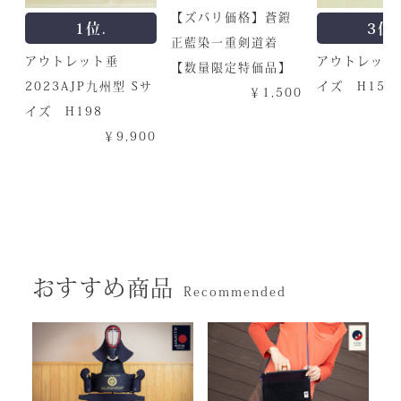
【ズバリ価格】蒼鎧
1位.
3位.
正藍染一重剣道着
アウトレット垂
アウトレット
【数量限定特価品】
2023AJP九州型 Sサ
イズ H153
￥1,500
イズ H198
￥9,900
おすすめ商品
Recommended