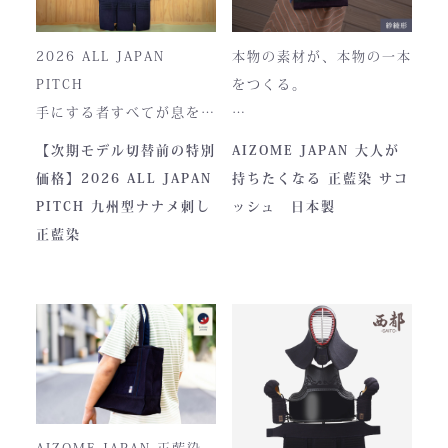
2026 ALL JAPAN
本物の素材が、本物の一本
PITCH
をつくる。
手にする者すべてが息をの
む、現代剣道具の頂点。一
本製品は、日本が誇る伝統
【次期モデル切替前の特別
AIZOME JAPAN 大人が
度着けた者にしかわからな
素材「正藍染生地」を使用
価格】2026 ALL JAPAN
持ちたくなる 正藍染 サコ
い、“本物”の存在感。ALL
し、熊本の製作拠点にて一
PITCH 九州型ナナメ刺し
ッシュ 日本製
JAPAN PITCHは、全国の
つひとつ丁寧に仕立てられ
正藍染
剣士たちから絶大な信頼を
ています。
集めてきた防具です。その
堅牢さ、美しい造形、そし
て驚くほどの機動力。実戦
に必要な「守り」と「動
正藍染ならではの深みある
き」を極限まで高めたこの
色合いは、使い込むほどに
一式は、まさに現代剣道具
風合いが増し、唯一無二の
の完成形と呼ぶにふさわし
存在へと変化。
AIZOME JAPAN 正藍染