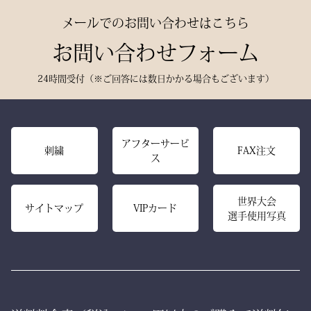
用。
静かに、しかし確実に存在
メールでのお問い合わせはこちら
深みある色合いと、驚くほ
感を放つ――それがベルベ
どの軽やかさを兼ね備え、
お問い合わせフォーム
ットの力です。
手にした瞬間、ふわりと温
派手ではない。だが、圧倒
24時間受付（※ご回答には数日かかる場合もございます）
もりを感じる風格ある仕上
的にかっこいい。
がりです。
強い選手ほど、道具にも品
格を求める。その感性に応
また、日本製の高精度アイ
アフターサービ
える竹刀袋です。
刺繍
FAX注文
ス
ロン技術と熟練の縫製によ
り、
内側は大切な竹刀をやさし
美しいヒダが長く続き、立
世界大会
く守るクッション構造。
サイトマップ
VIPカード
選手使用写真
ち姿までも凛々しく映えま
高密度ベルベットと日本製
す。
ならではの精密な縫製が、
型崩れを防ぎ、長年使って
ー 伝統と誇り、そして美
も美しい形を保ち続けま
しさを纏う。
す。