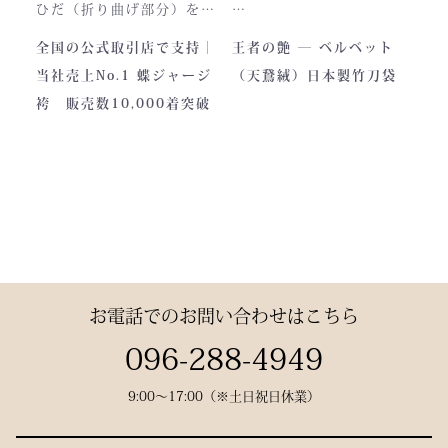
製作の地は、火の国・熊
ひだ（折り曲げ部分）を縫
本。
い込んでありますので洗濯
深く艶めくベルベットの光
全国の公式取引店で支持｜
王者の艶 ― ベルベット
力強い大地と、真摯な職人
しても崩れが少なく簡単に
沢。
当社売上No.1 蝶ジャージ
（天鵞絨）日本製竹刀袋
の手が織りなすこの袴に
折りたためます。
一目でわかる高級感と、近
袴 販売数10,000着突破
は、
熟練した職人が製作します
づくほどに伝わる本物の質
凛とした佇まいの中にも確
ので縫製が綺麗です。また
感。
かな「生命の力」を感じま
ジャージの「乾きやすさ」
この竹刀袋は、日本の工場
す。
と「軽さ」をそなえ、見か
で熟練の職人が一つひとつ
けはテトロン袴よりも高級
仕立てた、“持つ人の格”を
その気品はまさに格別。
感があります。
引き上げる特別な一本で
数々の名勝負の舞台にも選
す。
お電話でのお問い合わせはこちら
ばれた、 純日本製の誇り
が息づいています。
試合会場で竹刀袋を手に取
096-288-4949
った瞬間、
9:00〜17:00（※土日祝日休業）
生地には、埼玉・武州の老
「何だ、あれは？」と視線
舗「小島染織」の藍布を使
が集まる。