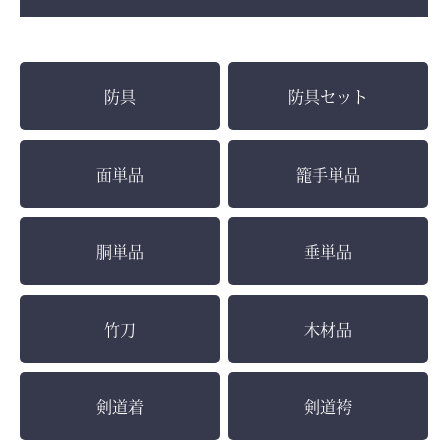
防具
防具セット
面単品
籠手単品
胴単品
垂単品
竹刀
木材品
剣道着
剣道袴