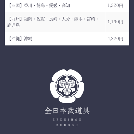
生地は明治5年創業の老舗
手に。
【四国】香川・徳島・愛媛・高知
1,320円
小島染織工業 による純国
産素材。
【九州】福岡・佐賀・長崎・大分・熊本・宮崎・
1,190円
鹿児島
縫製は熊本の熟練縫製工場
で丁寧に仕立てられ、耐
【沖縄】沖縄
4,220円
久性と着心地を両立してい
ます。
✔ 日本製ならではの安心
品質
✔ 程よい厚みと丈夫さ —
日々の稽古・大会でも安心
✔ 自然な綿素材で軽やか
な動き
✔ 伝統色・定番色の豊富
なバリエーション