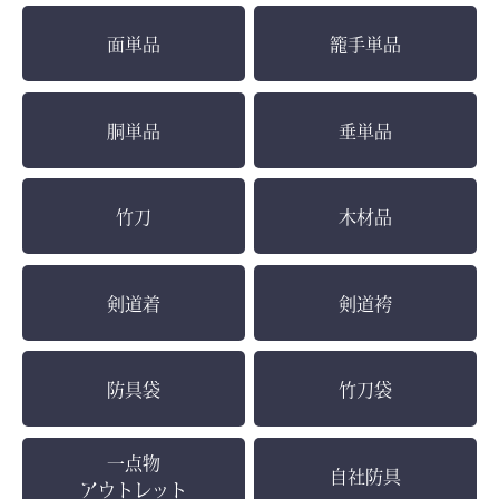
面単品
籠手単品
胴単品
垂単品
竹刀
木材品
剣道着
剣道袴
防具袋
竹刀袋
一点物
自社防具
アウトレット