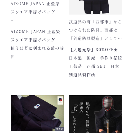
一式は、まさに現代剣道具
風合いが増し、唯一無二の
AIZOME JAPAN 正藍染
の完成形と呼ぶにふさわし
存在へと変化。
スクエア手提げバッグ
い逸品です。余計な装飾を
武道具の町「西都市」から
一切排し、機能美だけを追
とってもお洒落な和柄の手
つけられた防具。西都は
AIZOME JAPAN 正藍染
求した姿。そこに宿るの
提げバッグです。
「剣道防具製造」として町
スクエア手提げバッグ ｜
は、全日本武道具が誇
さらに、熊本の熟練職人に
内側には2つのポケットが
のPRやふるさと納税のた
使うほどに刻まれる藍の時
【大還元祭】30%OFF★
る“実用美”と魂の職人技で
よる縫製により、美しさと
ついております。
めに作られました。しかし
間
日本製 国産 手作り伝統
す。
耐久性を高次元で両立して
全国の販売店様の強い意向
工芸品 西都 SET 日本
います。
■サイズ
で卸販売を開始すると瞬く
剣道具製作所
高さ30cm x 幅33cm x
間に依頼殺到し人気ブラン
奥行12cm
ドとなりました。コンセプ
ハンドルの高さ：22cm
トが町のPRとふるさと納
税ということもあり、高品
■仕様
質低価格をできるだけ再現
ファスナー部分にはYKK製
しております。特に籠手は
を使用しております。
使いやすいと評判です。