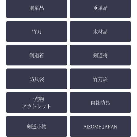
胴単品
垂単品
竹刀
木材品
剣道着
剣道袴
防具袋
竹刀袋
一点物
自社防具
アウトレット
剣道小物
AIZOME JAPAN