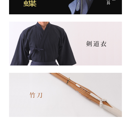
生地は明治5年創業の老舗
手に。
小島染織工業 による純国
産素材。
縫製は熊本の熟練縫製工場
で丁寧に仕立てられ、耐
久性と着心地を両立してい
ます。
✔ 日本製ならではの安心
品質
✔ 程よい厚みと丈夫さ —
日々の稽古・大会でも安心
✔ 自然な綿素材で軽やか
な動き
✔ 伝統色・定番色の豊富
なバリエーション