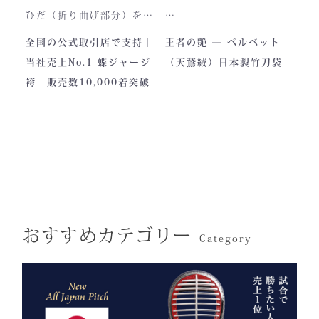
と、お楽しみください。
製作の地は、火の国・熊
ひだ（折り曲げ部分）を縫
本。
い込んでありますので洗濯
深く艶めくベルベットの光
全国の公式取引店で支持｜
王者の艶 ― ベルベット
力強い大地と、真摯な職人
しても崩れが少なく簡単に
沢。
当社売上No.1 蝶ジャージ
（天鵞絨）日本製竹刀袋
の手が織りなすこの袴に
折りたためます。
一目でわかる高級感と、近
袴 販売数10,000着突破
は、
熟練した職人が製作します
づくほどに伝わる本物の質
凛とした佇まいの中にも確
ので縫製が綺麗です。また
感。
かな「生命の力」を感じま
ジャージの「乾きやすさ」
この竹刀袋は、日本の工場
す。
と「軽さ」をそなえ、見か
で熟練の職人が一つひとつ
けはテトロン袴よりも高級
仕立てた、“持つ人の格”を
その気品はまさに格別。
感があります。
引き上げる特別な一本で
数々の名勝負の舞台にも選
す。
おすすめカテゴリー
ばれた、 純日本製の誇り
Category
が息づいています。
試合会場で竹刀袋を手に取
った瞬間、
生地には、埼玉・武州の老
「何だ、あれは？」と視線
舗「小島染織」の藍布を使
が集まる。