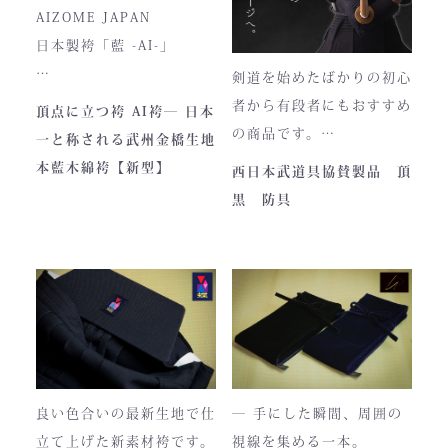
入荷時期やロットにより、
AIZOME JAPAN
ファスナーのデザイン・仕
日本製袴「藍 -AI-」
様が一部異なる場合がござ
剣道を始めたばかりの初心
います。
― 武州正藍染 × 熊本工
者から有段者にもおすすめ
頂点に立つ袴 AI袴― 日本
場製作 ―
の商品です。
一と称される武州金橋生地
本商品は本藍染を使用して
【商品内容】
本藍木綿袴【新型】
西日本武道具協賛製品 頂
います。
・頂黒セット
黒 防具
使い始めは色移りすること
貴重な「本藍」の香りがほ
もございますが、
のかに漂う、至高の一着。
それもまた"本物の証"。
日本国内でも袴を手がける
職人が数えるほどしかいな
使い込むほどに色は落ち着
い今、
き、
この袴は、一針一針に魂を
あなただけの一着へと育っ
込めて仕立てられた 日本
ていきます。
最高峰の逸品 です。
良い色合いの最新生地で仕
― 手にした瞬間、周囲の
藍が変化していく時間ご
立て上げた新素材袴です。
視線を集める一本。