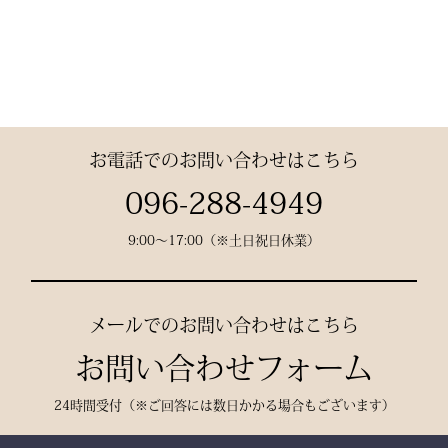
素材： 武州金橋 8800 木
綿（小島染織工業）
140年以上の歴史をもつ日
本最古クラスの木綿生地。
お電話でのお問い合わせはこちら
縫製： 熊本縫製工場仕立
096-288-4949
て
9:00〜17:00（※土日祝日休業）
熟練職人の 丁寧な縫製
で、耐久性と美しいシルエ
ットを実現。
メールでのお問い合わせはこちら
お問い合わせフォーム
24時間受付（※ご回答には数日かかる場合もございます）