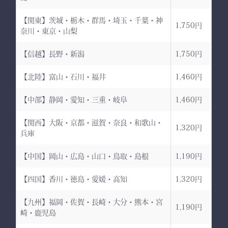
【関東】茨城・栃木・群馬・埼玉・千葉・神
1,750円
奈川・東京・山梨
【信越】長野・新潟
1,750円
【北陸】富山・石川・福井
1,460円
【中部】静岡・愛知・三重・岐阜
1,460円
【関西】大阪・京都・滋賀・奈良・和歌山・
1,320円
兵庫
【中国】岡山・広島・山口・鳥取・島根
1,190円
【四国】香川・徳島・愛媛・高知
1,320円
【九州】福岡・佐賀・長崎・大分・熊本・宮
1,190円
崎・鹿児島