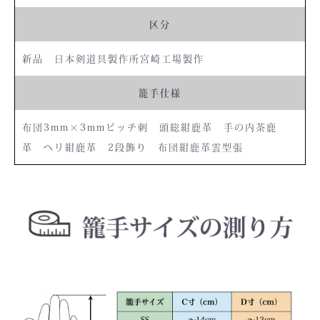
区分
新品 日本剣道具製作所宮崎工場製作
籠手仕様
布団3mm×3mmピッチ刺 頭総紺鹿革 手の内茶鹿
革 ヘリ紺鹿革 2段飾り 布団紺鹿革雲型張