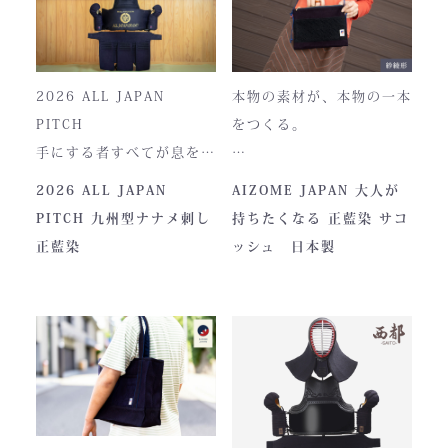
2026 ALL JAPAN
本物の素材が、本物の一本
PITCH
をつくる。
手にする者すべてが息をの
む、現代剣道具の頂点。一
本製品は、日本が誇る伝統
2026 ALL JAPAN
AIZOME JAPAN 大人が
度着けた者にしかわからな
素材「正藍染生地」を使用
PITCH 九州型ナナメ刺し
持ちたくなる 正藍染 サコ
い、“本物”の存在感。ALL
し、熊本の製作拠点にて一
正藍染
ッシュ 日本製
JAPAN PITCHは、全国の
つひとつ丁寧に仕立てられ
剣士たちから絶大な信頼を
ています。
集めてきた防具です。その
堅牢さ、美しい造形、そし
て驚くほどの機動力。実戦
に必要な「守り」と「動
正藍染ならではの深みある
き」を極限まで高めたこの
色合いは、使い込むほどに