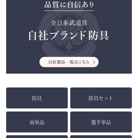
防具
防具セット
面単品
籠手単品