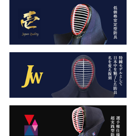
日本が世界に誇る本物の
「見た目だけ」では終わら
袴、その風合いをぜひご体
せない、本物の品質があり
感ください。
ます。
ただ運ぶための袋ではあり
AI袴 日本の美を縫う伝
ません。
統の一着 ― 武州金橋
これは、
8800 木綿袴 ―
強さ・品格・こだわりをま
武州金橋8800 木綿袴
とうための竹刀袋。
（小島染織工業） × 熊本
縫製工場
持つだけで気持ちが引き締
まり、
日本が誇る伝統織物 武州
道場に入る一歩目から、勝
金橋（8800番手 木綿生
負のスイッチが入る。
地） を使用した 本格木綿
袴。
――その一本を、あなたの