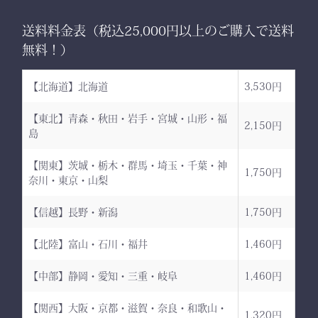
送料料金表（税込25,000円以上のご購入で送料
無料！）
【北海道】北海道
3,530円
【東北】青森・秋田・岩手・宮城・山形・福
2,150円
島
【関東】茨城・栃木・群馬・埼玉・千葉・神
1,750円
奈川・東京・山梨
【信越】長野・新潟
1,750円
【北陸】富山・石川・福井
1,460円
【中部】静岡・愛知・三重・岐阜
1,460円
【関西】大阪・京都・滋賀・奈良・和歌山・
1,320円