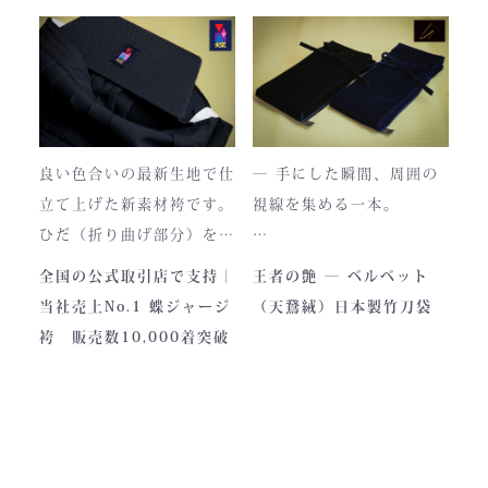
それもまた"本物の証"。
日本国内でも袴を手がける
職人が数えるほどしかいな
使い込むほどに色は落ち着
い今、
き、
この袴は、一針一針に魂を
あなただけの一着へと育っ
込めて仕立てられた 日本
ていきます。
最高峰の逸品 です。
良い色合いの最新生地で仕
― 手にした瞬間、周囲の
藍が変化していく時間ご
立て上げた新素材袴です。
視線を集める一本。
と、お楽しみください。
製作の地は、火の国・熊
ひだ（折り曲げ部分）を縫
本。
い込んでありますので洗濯
深く艶めくベルベットの光
全国の公式取引店で支持｜
王者の艶 ― ベルベット
力強い大地と、真摯な職人
しても崩れが少なく簡単に
沢。
当社売上No.1 蝶ジャージ
（天鵞絨）日本製竹刀袋
の手が織りなすこの袴に
折りたためます。
一目でわかる高級感と、近
袴 販売数10,000着突破
は、
熟練した職人が製作します
づくほどに伝わる本物の質
凛とした佇まいの中にも確
ので縫製が綺麗です。また
感。
かな「生命の力」を感じま
ジャージの「乾きやすさ」
この竹刀袋は、日本の工場
す。
と「軽さ」をそなえ、見か
で熟練の職人が一つひとつ
けはテトロン袴よりも高級
仕立てた、“持つ人の格”を