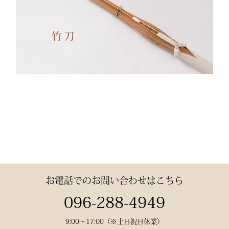
品質
✔ 程よい厚みと丈夫さ —
日々の稽古・大会でも安心
✔ 自然な綿素材で軽やか
な動き
✔ 伝統色・定番色の豊富
なバリエーション
素材： 武州金橋 8800 木
綿（小島染織工業）
140年以上の歴史をもつ日
本最古クラスの木綿生地。
お電話でのお問い合わせはこちら
縫製： 熊本縫製工場仕立
096-288-4949
て
9:00〜17:00（※土日祝日休業）
熟練職人の 丁寧な縫製