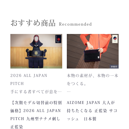
おすすめ商品
Recommended
2026 ALL JAPAN
本物の素材が、本物の一本
PITCH
をつくる。
手にする者すべてが息をの
む、現代剣道具の頂点。一
本製品は、日本が誇る伝統
【次期モデル切替前の特別
AIZOME JAPAN 大人が
度着けた者にしかわからな
素材「正藍染生地」を使用
価格】2026 ALL JAPAN
持ちたくなる 正藍染 サコ
い、“本物”の存在感。ALL
し、熊本の製作拠点にて一
PITCH 九州型ナナメ刺し
ッシュ 日本製
JAPAN PITCHは、全国の
つひとつ丁寧に仕立てられ
正藍染