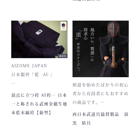
高さ30cm x 幅33cm x
間に依頼殺到し人気ブラン
奥行12cm
ドとなりました。コンセプ
ハンドルの高さ：22cm
トが町のPRとふるさと納
税ということもあり、高品
■仕様
質低価格をできるだけ再現
ファスナー部分にはYKK製
しております。特に籠手は
を使用しております。
使いやすいと評判です。
入荷時期やロットにより、
AIZOME JAPAN
ファスナーのデザイン・仕
日本製袴「藍 -AI-」
様が一部異なる場合がござ
剣道を始めたばかりの初心
います。
― 武州正藍染 × 熊本工
者から有段者にもおすすめ
頂点に立つ袴 AI袴― 日本
場製作 ―
の商品です。
一と称される武州金橋生地
本商品は本藍染を使用して
【商品内容】
本藍木綿袴【新型】
西日本武道具協賛製品 頂
います。
・頂黒セット
黒 防具
使い始めは色移りすること
貴重な「本藍」の香りがほ
もございますが、
のかに漂う、至高の一着。