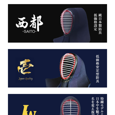
り、
内側は大切な竹刀をやさし
美しいヒダが長く続き、立
く守るクッション構造。
ち姿までも凛々しく映えま
高密度ベルベットと日本製
す。
ならではの精密な縫製が、
型崩れを防ぎ、長年使って
ー 伝統と誇り、そして美
も美しい形を保ち続けま
しさを纏う。
す。
日本が世界に誇る本物の
「見た目だけ」では終わら
袴、その風合いをぜひご体
せない、本物の品質があり
感ください。
ます。
ただ運ぶための袋ではあり
AI袴 日本の美を縫う伝
ません。
統の一着 ― 武州金橋
これは、
8800 木綿袴 ―
強さ・品格・こだわりをま
武州金橋8800 木綿袴
とうための竹刀袋。