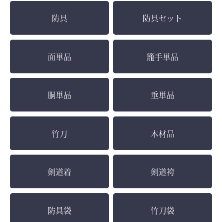
防具
防具セット
面単品
籠手単品
胴単品
垂単品
竹刀
木材品
剣道着
剣道袴
防具袋
竹刀袋