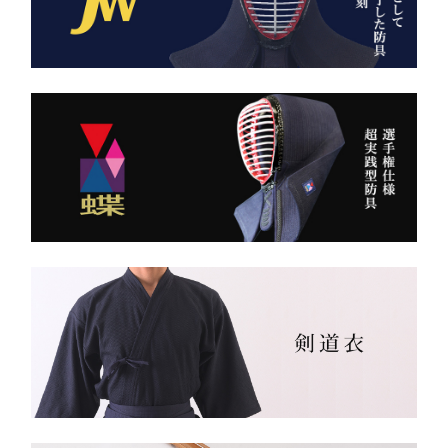
（小島染織工業） × 熊本
縫製工場
持つだけで気持ちが引き締
まり、
日本が誇る伝統織物 武州
道場に入る一歩目から、勝
金橋（8800番手 木綿生
負のスイッチが入る。
地） を使用した 本格木綿
袴。
――その一本を、あなたの
生地は明治5年創業の老舗
手に。
小島染織工業 による純国
産素材。
縫製は熊本の熟練縫製工場
で丁寧に仕立てられ、耐
久性と着心地を両立してい
ます。
✔ 日本製ならではの安心