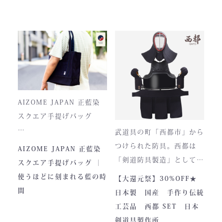
剣士たちから絶大な信頼を
ています。
集めてきた防具です。その
堅牢さ、美しい造形、そし
て驚くほどの機動力。実戦
に必要な「守り」と「動
正藍染ならではの深みある
き」を極限まで高めたこの
色合いは、使い込むほどに
一式は、まさに現代剣道具
風合いが増し、唯一無二の
の完成形と呼ぶにふさわし
存在へと変化。
AIZOME JAPAN 正藍染
い逸品です。余計な装飾を
スクエア手提げバッグ
一切排し、機能美だけを追
武道具の町「西都市」から
求した姿。そこに宿るの
とってもお洒落な和柄の手
つけられた防具。西都は
AIZOME JAPAN 正藍染
は、全日本武道具が誇
さらに、熊本の熟練職人に
提げバッグです。
「剣道防具製造」として町
スクエア手提げバッグ ｜
る“実用美”と魂の職人技で
よる縫製により、美しさと
内側には2つのポケットが
のPRやふるさと納税のた
使うほどに刻まれる藍の時
【大還元祭】30%OFF★
す。
耐久性を高次元で両立して
ついております。
めに作られました。しかし
間
日本製 国産 手作り伝統
います。
全国の販売店様の強い意向
工芸品 西都 SET 日本
■サイズ
で卸販売を開始すると瞬く
剣道具製作所