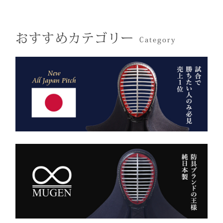
その気品はまさに格別。
感があります。
引き上げる特別な一本で
数々の名勝負の舞台にも選
す。
おすすめカテゴリー
ばれた、 純日本製の誇り
Category
が息づいています。
試合会場で竹刀袋を手に取
った瞬間、
生地には、埼玉・武州の老
「何だ、あれは？」と視線
舗「小島染織」の藍布を使
が集まる。
用。
静かに、しかし確実に存在
深みある色合いと、驚くほ
感を放つ――それがベルベ
どの軽やかさを兼ね備え、
ットの力です。
手にした瞬間、ふわりと温
派手ではない。だが、圧倒
もりを感じる風格ある仕上
的にかっこいい。
がりです。
強い選手ほど、道具にも品
格を求める。その感性に応
また、日本製の高精度アイ
える竹刀袋です。
ロン技術と熟練の縫製によ