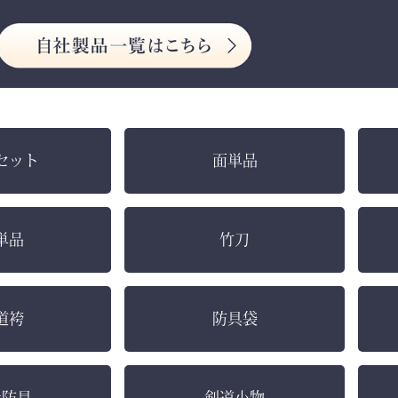
セット
面単品
単品
竹刀
道袴
防具袋
社防具
剣道小物