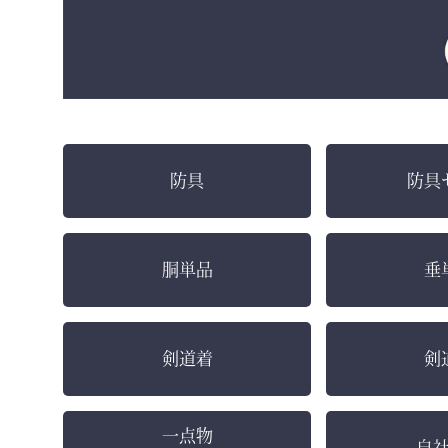
防具
防具
胴単品
垂
剣道着
剣
一点物
自