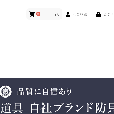
￥0
ログ
0