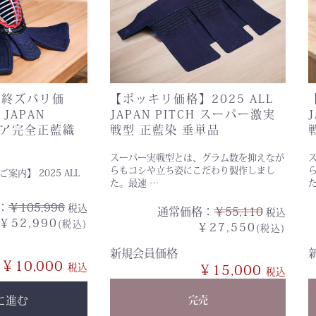
最終ズバリ価
【ポッキリ価格】2025 ALL
 JAPAN
JAPAN PITCH スーパー激実
 レア完全正藍織
戦型 正藍染 垂単品
スーパー実戦型とは、グラム数を抑えなが
らもコシや立ち姿にこだわり製作しまし
ご案内】 2025 ALL
た。最速 …
：
￥105,996
税込
通常価格：
￥55,110
税込
￥52,990
(税込)
￥27,550
(税込)
新規会員価格
￥10,000
￥15,000
に進む
完売