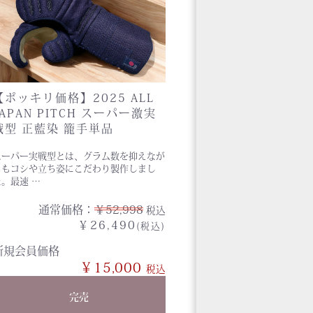
【ポッキリ価格】2025 ALL
JAPAN PITCH スーパー激実
戦型 正藍染 籠手単品
スーパー実戦型とは、グラム数を抑えなが
らもコシや立ち姿にこだわり製作しまし
た。最速 …
通常価格：
￥52,998
税込
￥26,490
(税込)
新規会員価格
￥15,000
完売