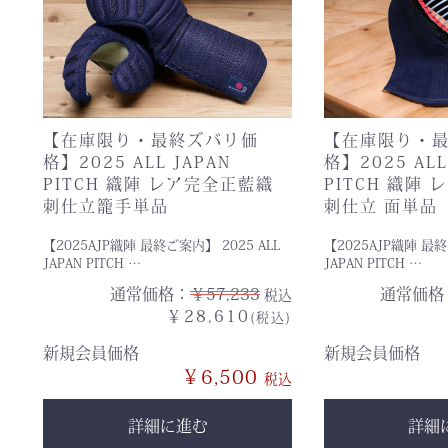
【在庫限り・最終ズバリ価
【在庫限り・
格】2025 ALL JAPAN
格】2025 ALL
PITCH 織陣 レア完全正藍織
PITCH 織陣
刺仕立籠手単品
刺仕立 面単品
【2025AJP織陣 最終ご案内】 2025 ALL
【2025AJP織陣 最終
JAPAN PITCH …
JAPAN PITCH …
通常価格：
￥57,233
通常価格
税込
￥28,610
(税込)
新規会員価格
新規会員価格
￥6,500
詳細に進む
詳細