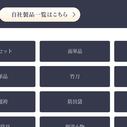
セット
面単品
単品
竹刀
道袴
防具袋
社防具
剣道小物