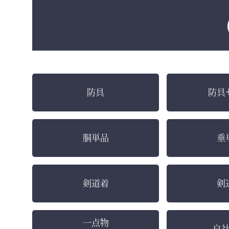
防具
防具
胴単品
垂
剣道着
剣
一点物
自