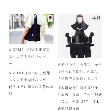
剣士たちから絶大な信頼を
ています。
集めてきた防具です。その
堅牢さ、美しい造形、そし
て驚くほどの機動力。実戦
に必要な「守り」と「動
正藍染ならではの深みある
き」を極限まで高めたこの
色合いは、使い込むほどに
一式は、まさに現代剣道具
風合いが増し、唯一無二の
の完成形と呼ぶにふさわし
存在へと変化。
AIZOME JAPAN 正藍染
い逸品です。余計な装飾を
スクエア手提げバッグ
一切排し、機能美だけを追
武道具の町「西都市」から
求した姿。そこに宿るの
とってもお洒落な和柄の手
つけられた防具。西都は
AIZOME JAPAN 正藍染
は、全日本武道具が誇
さらに、熊本の熟練職人に
提げバッグです。
「剣道防具製造」として町
スクエア手提げバッグ ｜
る“実用美”と魂の職人技で
よる縫製により、美しさと
内側には2つのポケットが
のPRやふるさと納税のた
使うほどに刻まれる藍の時
【大還元祭】30%OFF★
す。
耐久性を高次元で両立して
ついております。
めに作られました。しかし
間
日本製 国産 手作り伝統
います。
全国の販売店様の強い意向
工芸品 西都 SET 日本
■サイズ
で卸販売を開始すると瞬く
剣道具製作所