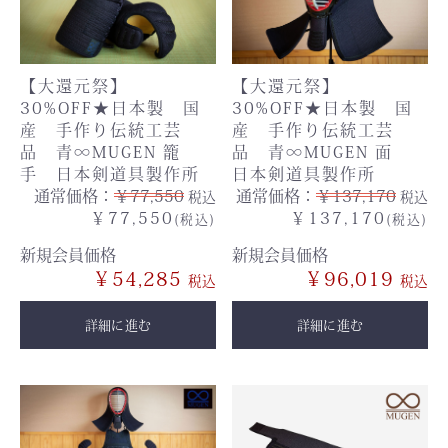
【大還元祭】
【大還元祭】
30%OFF★日本製 国
30%OFF★日本製 国
産 手作り伝統工芸
産 手作り伝統工芸
品 青∞MUGEN 籠
品 青∞MUGEN 面
手 日本剣道具製作所
日本剣道具製作所
通常価格：
￥77,550
通常価格：
￥137,170
税込
税込
￥77,550
￥137,170
(税込)
(税込)
新規会員価格
新規会員価格
￥54,285
￥96,019
詳細に進む
詳細に進む