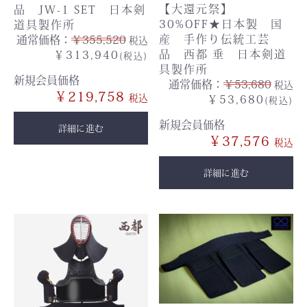
【大還元祭】
品 JW-1 SET 日本剣
30%OFF★日本製 国
道具製作所
産 手作り伝統工芸
通常価格：
￥355,520
税込
品 西都 垂 日本剣道
￥313,940
(税込)
具製作所
新規会員価格
通常価格：
￥53,680
税込
￥219,758
￥53,680
(税込)
新規会員価格
詳細に進む
￥37,576
詳細に進む