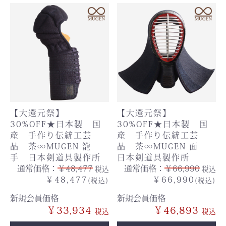
【大還元祭】
【大還元祭】
30%OFF★日本製 国
30%OFF★日本製 国
産 手作り伝統工芸
産 手作り伝統工芸
品 茶∞MUGEN 籠
品 茶∞MUGEN 面
手 日本剣道具製作所
日本剣道具製作所
通常価格：
￥48,477
通常価格：
￥66,990
税込
税込
￥48,477
￥66,990
(税込)
(税込)
新規会員価格
新規会員価格
￥33,934
￥46,893