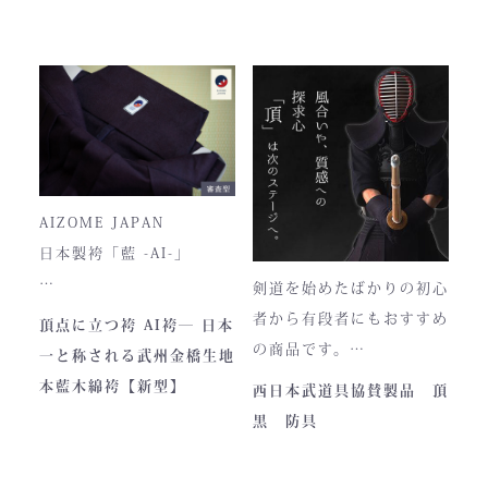
高さ30cm x 幅33cm x
間に依頼殺到し人気ブラン
奥行12cm
ドとなりました。コンセプ
ハンドルの高さ：22cm
トが町のPRとふるさと納
税ということもあり、高品
■仕様
質低価格をできるだけ再現
ファスナー部分にはYKK製
しております。特に籠手は
を使用しております。
使いやすいと評判です。
入荷時期やロットにより、
AIZOME JAPAN
ファスナーのデザイン・仕
日本製袴「藍 -AI-」
様が一部異なる場合がござ
剣道を始めたばかりの初心
います。
― 武州正藍染 × 熊本工
者から有段者にもおすすめ
頂点に立つ袴 AI袴― 日本
場製作 ―
の商品です。
一と称される武州金橋生地
本商品は本藍染を使用して
【商品内容】
本藍木綿袴【新型】
西日本武道具協賛製品 頂
います。
・頂黒セット
黒 防具
使い始めは色移りすること
貴重な「本藍」の香りがほ
もございますが、
のかに漂う、至高の一着。