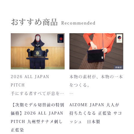
おすすめ商品
Recommended
2026 ALL JAPAN
本物の素材が、本物の一本
PITCH
をつくる。
手にする者すべてが息をの
む、現代剣道具の頂点。一
本製品は、日本が誇る伝統
【次期モデル切替前の特別
AIZOME JAPAN 大人が
度着けた者にしかわからな
素材「正藍染生地」を使用
価格】2026 ALL JAPAN
持ちたくなる 正藍染 サコ
い、“本物”の存在感。ALL
し、熊本の製作拠点にて一
PITCH 九州型ナナメ刺し
ッシュ 日本製
JAPAN PITCHは、全国の
つひとつ丁寧に仕立てられ
正藍染