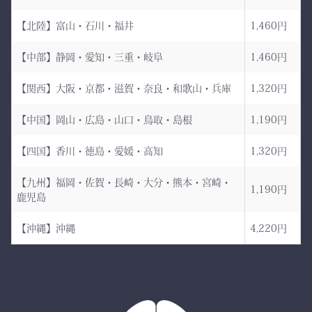
（小島染織工業） × 熊本
【北陸】富山・石川・福井
1,460円
縫製工場
持つだけで気持ちが引き締
まり、
【中部】静岡・愛知・三重・岐阜
1,460円
日本が誇る伝統織物 武州
道場に入る一歩目から、勝
金橋（8800番手 木綿生
負のスイッチが入る。
【関西】大阪・京都・滋賀・奈良・和歌山・兵庫
1,320円
地） を使用した 本格木綿
【中国】岡山・広島・山口・鳥取・島根
1,190円
袴。
――その一本を、あなたの
生地は明治5年創業の老舗
手に。
【四国】香川・徳島・愛媛・高知
1,320円
小島染織工業 による純国
産素材。
【九州】福岡・佐賀・長崎・大分・熊本・宮崎・
1,190円
鹿児島
縫製は熊本の熟練縫製工場
で丁寧に仕立てられ、耐
【沖縄】沖縄
4,220円
久性と着心地を両立してい
ます。
✔ 日本製ならではの安心