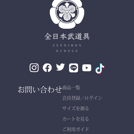
品質
✔ 程よい厚みと丈夫さ —
日々の稽古・大会でも安心
✔ 自然な綿素材で軽やか
な動き
✔ 伝統色・定番色の豊富
なバリエーション
素材： 武州金橋 8800 木
綿（小島染織工業）
140年以上の歴史をもつ日
お問い合わせ
商品一覧
本最古クラスの木綿生地。
会員登録
ログイン
／
サイズを測る
縫製： 熊本縫製工場仕立
カートを見る
て
熟練職人の 丁寧な縫製
ご利用ガイド