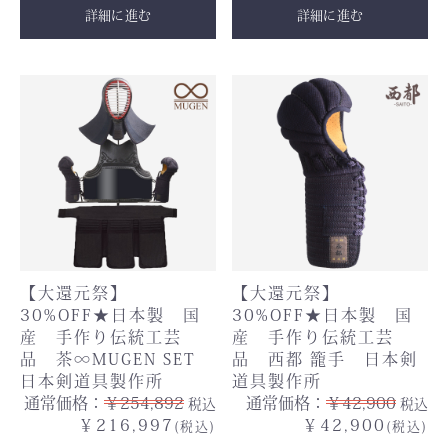
詳細に進む
詳細に進む
【大還元祭】
【大還元祭】
30%OFF★日本製 国
30%OFF★日本製 国
産 手作り伝統工芸
産 手作り伝統工芸
品 茶∞MUGEN SET
品 西都 籠手 日本剣
日本剣道具製作所
道具製作所
通常価格：
￥254,892
通常価格：
￥42,900
税込
税込
￥216,997
￥42,900
(税込)
(税込)