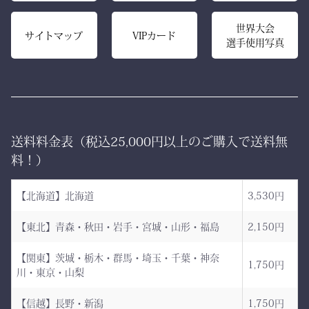
り、
内側は大切な竹刀をやさし
美しいヒダが長く続き、立
世界大会
く守るクッション構造。
サイトマップ
VIPカード
選手使用写真
ち姿までも凛々しく映えま
高密度ベルベットと日本製
す。
ならではの精密な縫製が、
型崩れを防ぎ、長年使って
ー 伝統と誇り、そして美
も美しい形を保ち続けま
しさを纏う。
す。
送料料金表（税込25,000円以上のご購入で送料無
日本が世界に誇る本物の
「見た目だけ」では終わら
料！）
袴、その風合いをぜひご体
せない、本物の品質があり
感ください。
ます。
【北海道】北海道
3,530円
ただ運ぶための袋ではあり
【東北】青森・秋田・岩手・宮城・山形・福島
2,150円
AI袴 日本の美を縫う伝
ません。
統の一着 ― 武州金橋
【関東】茨城・栃木・群馬・埼玉・千葉・神奈
これは、
1,750円
川・東京・山梨
8800 木綿袴 ―
強さ・品格・こだわりをま
武州金橋8800 木綿袴
とうための竹刀袋。
【信越】長野・新潟
1,750円