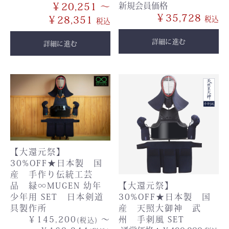
￥20,251 ～
新規会員価格
￥35,728
￥28,351
詳細に進む
詳細に進む
【大還元祭】
30%OFF★日本製 国
産 手作り伝統工芸
【大還元祭】
品 緑∞MUGEN 幼年
30%OFF★日本製 国
少年用 SET 日本剣道
産 天照大御神 武
具製作所
州 手刺風 SET
￥145,200
～
(税込)