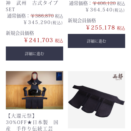
神 武州 古式タイプ
通常価格：
￥406,120
税込
SET
￥364,540
(税込)
通常価格：
￥386,870
税込
新規会員価格
￥345,290
(税込)
￥255,178
新規会員価格
￥241,703
詳細に進む
詳細に進む
【大還元祭】
30%OFF★日本製 国
産 手作り伝統工芸