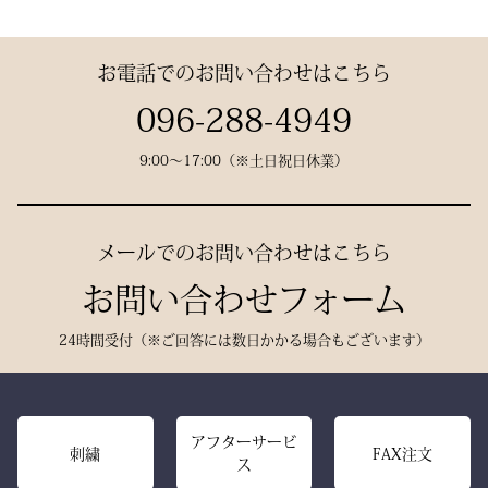
その気品はまさに格別。
感があります。
引き上げる特別な一本で
数々の名勝負の舞台にも選
す。
お電話でのお問い合わせはこちら
ばれた、 純日本製の誇り
が息づいています。
試合会場で竹刀袋を手に取
096-288-4949
った瞬間、
9:00〜17:00（※土日祝日休業）
生地には、埼玉・武州の老
「何だ、あれは？」と視線
舗「小島染織」の藍布を使
が集まる。
用。
静かに、しかし確実に存在
メールでのお問い合わせはこちら
深みある色合いと、驚くほ
感を放つ――それがベルベ
どの軽やかさを兼ね備え、
お問い合わせフォーム
ットの力です。
手にした瞬間、ふわりと温
派手ではない。だが、圧倒
24時間受付（※ご回答には数日かかる場合もございます）
もりを感じる風格ある仕上
的にかっこいい。
がりです。
強い選手ほど、道具にも品
格を求める。その感性に応
また、日本製の高精度アイ
アフターサービ
える竹刀袋です。
刺繍
FAX注文
ス
ロン技術と熟練の縫製によ