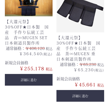
【大還元祭】
30%OFF★日本製 国
産 手作り伝統工芸
【大還元祭】
品 青∞MUGEN SET
30%OFF★日本製 国
日本剣道具製作所
産 手作り伝統工芸
通常価格：
￥406,120
税込
品 茶∞MUGEN 垂
￥364,540
(税込)
日本剣道具製作所
新規会員価格
通常価格：
￥65,230
税込
￥255,178
￥65,230
(税込)
新規会員価格
詳細に進む
￥45,661
詳細に進む