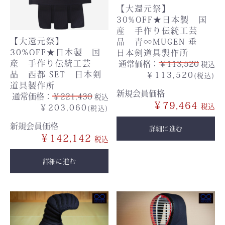
【大還元祭】
30%OFF★日本製 国
産 手作り伝統工芸
【大還元祭】
品 青∞MUGEN 垂
30%OFF★日本製 国
日本剣道具製作所
産 手作り伝統工芸
通常価格：
￥113,520
税込
品 西都 SET 日本剣
￥113,520
(税込)
道具製作所
新規会員価格
通常価格：
￥221,430
税込
￥79,464
￥203,060
(税込)
新規会員価格
詳細に進む
￥142,142
詳細に進む