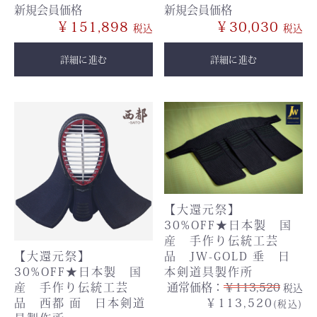
新規会員価格
新規会員価格
￥151,898
￥30,030
詳細に進む
詳細に進む
【大還元祭】
30%OFF★日本製 国
産 手作り伝統工芸
【大還元祭】
品 JW-GOLD 垂 日
30%OFF★日本製 国
本剣道具製作所
産 手作り伝統工芸
通常価格：
￥113,520
税込
品 西都 面 日本剣道
￥113,520
(税込)