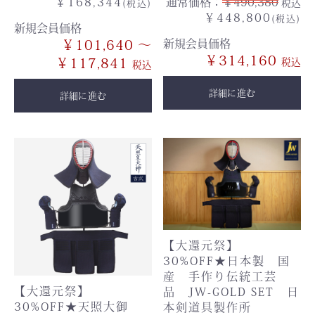
通常価格：
￥490,380
￥168,344
税込
(税込)
￥448,800
(税込)
新規会員価格
新規会員価格
￥101,640 ～
￥314,160
￥117,841
詳細に進む
詳細に進む
【大還元祭】
30%OFF★日本製 国
産 手作り伝統工芸
【大還元祭】
品 JW-GOLD SET 日
30%OFF★天照大御
本剣道具製作所