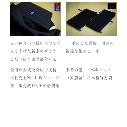
それもまた"本物の証"。
日本国内でも袴を手がける
職人が数えるほどしかいな
使い込むほどに色は落ち着
い今、
き、
この袴は、一針一針に魂を
あなただけの一着へと育っ
込めて仕立てられた 日本
ていきます。
最高峰の逸品 です。
良い色合いの最新生地で仕
― 手にした瞬間、周囲の
藍が変化していく時間ご
立て上げた新素材袴です。
視線を集める一本。
と、お楽しみください。
製作の地は、火の国・熊
ひだ（折り曲げ部分）を縫
本。
い込んでありますので洗濯
深く艶めくベルベットの光
全国の公式取引店で支持｜
王者の艶 ― ベルベット
力強い大地と、真摯な職人
しても崩れが少なく簡単に
沢。
当社売上No.1 蝶ジャージ
（天鵞絨）日本製竹刀袋
の手が織りなすこの袴に
折りたためます。
一目でわかる高級感と、近
袴 販売数10,000着突破
は、
熟練した職人が製作します
づくほどに伝わる本物の質
凛とした佇まいの中にも確
ので縫製が綺麗です。また
感。
かな「生命の力」を感じま
ジャージの「乾きやすさ」
この竹刀袋は、日本の工場
す。
と「軽さ」をそなえ、見か
で熟練の職人が一つひとつ
けはテトロン袴よりも高級
仕立てた、“持つ人の格”を