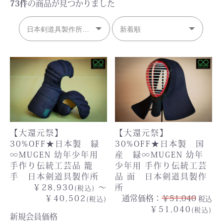
73件
の商品が見つかりました
【大還元祭】
【大還元祭】
30%OFF★日本製 緑
30%OFF★日本製 国
∞MUGEN 幼年少年用
産 緑∞MUGEN 幼年
手作り伝統工芸品 籠
少年用 手作り伝統工芸
手 日本剣道具製作所
品 面 日本剣道具製作
￥28,930
～
所
(税込)
￥40,502
通常価格：
￥51,040
税込
(税込)
￥51,040
(税込)
新規会員価格