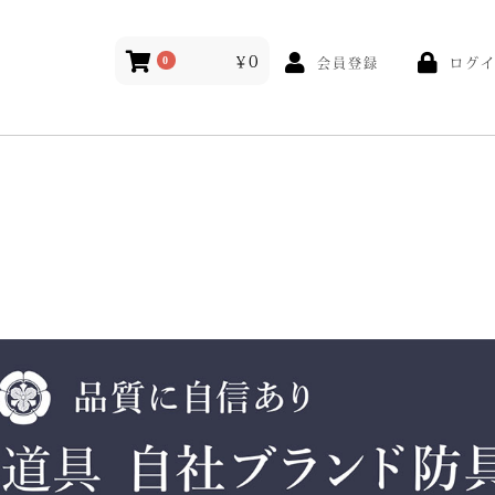
￥0
ログ
0