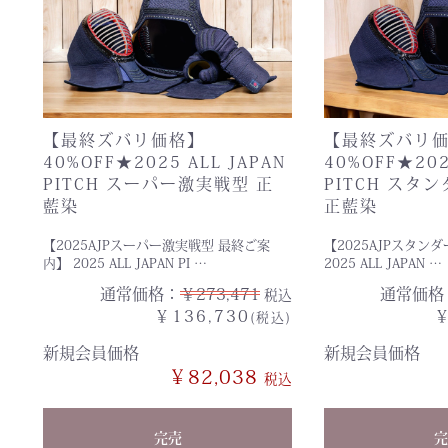
【最終ズバリ価格】
【最終ズバリ
40%OFF★2025 ALL JAPAN
40%OFF★202
PITCH スーパー激実戦型 正
PITCH スタ
藍染
正藍染
【2025AJPスーパー激実戦型 最終ご案
【2025AJPスタン
内】 2025 ALL JAPAN PI …
2025 ALL JAPAN …
通常価格：
￥273,471
通常価格
税込
￥136,730
￥
(税込)
新規会員価格
新規会員価格
￥82,038
完売
完