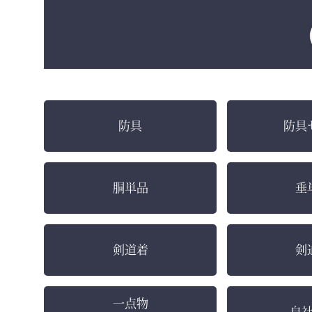
防具
防具
胴単品
垂
剣道着
剣
一点物
自