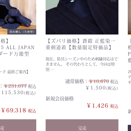
価格】
【ズバリ価格】蒼鎧 正藍染一
5 ALL JAPAN
重剣道着【数量限定特価品】
ンダード万能型
現在、防具シーズン中のため刺繍対応はで
きません。 その代わりとして、今回は特
別 …
ダード 最終ご案内】
2
デ
通常価格：
￥10,670
税込
す
：
￥231,077
税込
￥1,500
(税込)
115,530
(税込)
新規会員価格
￥1,426
￥69,318
売
完売