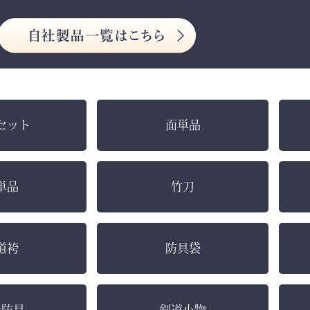
セット
面単品
単品
竹刀
道袴
防具袋
社防具
剣道小物