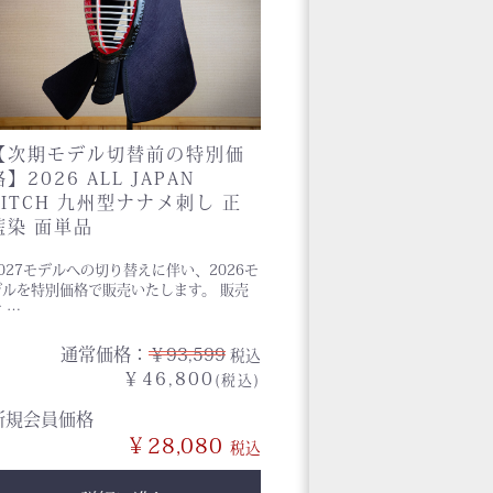
【次期モデル切替前の特別価
格】2026 ALL JAPAN
PITCH 九州型ナナメ刺し 正
藍染 面単品
027モデルへの切り替えに伴い、2026モ
ルを特別価格で販売いたします。 販売
 …
通常価格：
￥93,599
税込
￥46,800
(税込)
新規会員価格
￥28,080