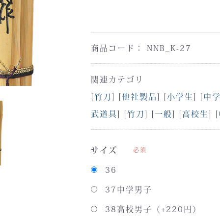
商品コード：
NNB_K-27
関連カテゴリ
[
竹刀
] [
他社製品
] [
小学生
] [
中
武道具
] [
竹刀
] [
一般
] [
高校生
] [
サイズ
必須
36
37中学男子
38高校男子（+220円）