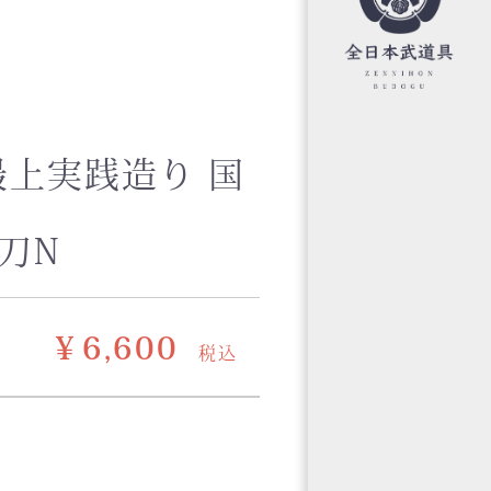
上実践造り 国
竹刀N
￥6,600
税込