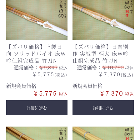
【ズバリ価格】上製日
【ズバリ価格】日向別
向 ソリッドバイオ 床W
作 実戦型 柄太 床W吟
吟仕組完成品 竹刀N
仕組完成品 竹刀N
通常価格：
￥9,845
通常価格：
￥10,780
税込
税込
￥5,775
￥7,370
(税込)
(税込)
新規会員価格
新規会員価格
￥5,775
￥7,370
詳細に進む
詳細に進む