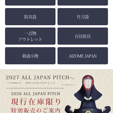
防具袋
竹刀袋
一点物
自社防具
アウトレット
剣道小物
AIZOME JAPAN