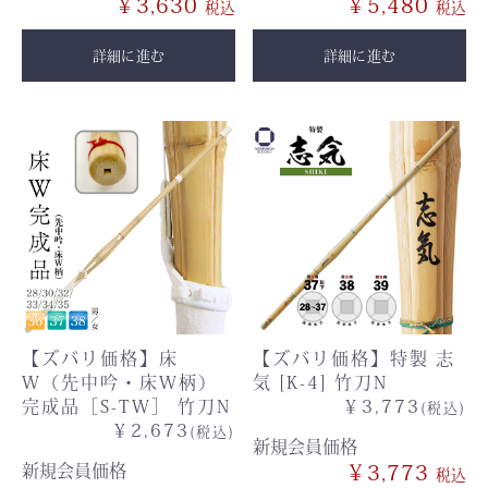
￥3,630
￥5,480
詳細に進む
詳細に進む
【ズバリ価格】床
【ズバリ価格】特製 志
W（先中吟・床W柄）
気 [K-4] 竹刀N
完成品［S-TW］ 竹刀N
￥3,773
(税込)
￥2,673
(税込)
新規会員価格
新規会員価格
￥3,773