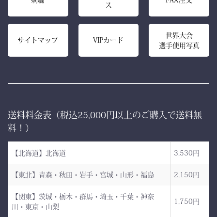
ス
ロン技術と熟練の縫製によ
り、
内側は大切な竹刀をやさし
美しいヒダが長く続き、立
世界大会
く守るクッション構造。
サイトマップ
VIPカード
選手使用写真
ち姿までも凛々しく映えま
高密度ベルベットと日本製
す。
ならではの精密な縫製が、
型崩れを防ぎ、長年使って
ー 伝統と誇り、そして美
も美しい形を保ち続けま
しさを纏う。
す。
送料料金表（税込25,000円以上のご購入で送料無
日本が世界に誇る本物の
「見た目だけ」では終わら
料！）
袴、その風合いをぜひご体
せない、本物の品質があり
感ください。
ます。
【北海道】北海道
3,530円
ただ運ぶための袋ではあり
【東北】青森・秋田・岩手・宮城・山形・福島
2,150円
AI袴 日本の美を縫う伝
ません。
統の一着 ― 武州金橋
【関東】茨城・栃木・群馬・埼玉・千葉・神奈
これは、
1,750円
川・東京・山梨
8800 木綿袴 ―
強さ・品格・こだわりをま