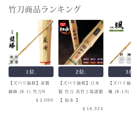
竹刀商品ランキング
1位.
2位.
3位.
【ズバリ価格】並製
【ズバリ価格】日本
【ズバリ価格
蘇峰 [K-1] 竹刀N
製 竹刀 真竹工場謹製
颯 [K-13] 
￥2,090
【 如水 】
￥16,324