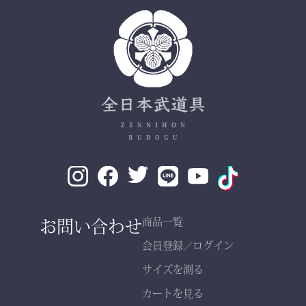
✔ 日本製ならではの安心
品質
✔ 程よい厚みと丈夫さ —
日々の稽古・大会でも安心
✔ 自然な綿素材で軽やか
な動き
✔ 伝統色・定番色の豊富
なバリエーション
素材： 武州金橋 8800 木
綿（小島染織工業）
140年以上の歴史をもつ日
お問い合わせ
商品一覧
本最古クラスの木綿生地。
会員登録
ログイン
／
サイズを測る
縫製： 熊本縫製工場仕立
カートを見る
て