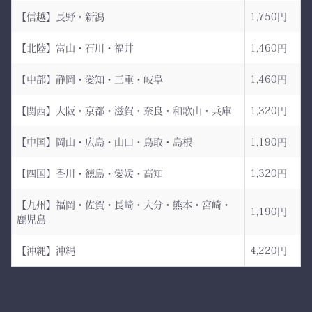
武州金橋8800 木綿袴
とうための竹刀袋。
【信越】長野・新潟
1,750円
（小島染織工業） × 熊本
【北陸】富山・石川・福井
1,460円
縫製工場
持つだけで気持ちが引き締
まり、
【中部】静岡・愛知・三重・岐阜
1,460円
日本が誇る伝統織物 武州
道場に入る一歩目から、勝
金橋（8800番手 木綿生
負のスイッチが入る。
【関西】大阪・京都・滋賀・奈良・和歌山・兵庫
1,320円
地） を使用した 本格木綿
【中国】岡山・広島・山口・鳥取・島根
1,190円
袴。
――その一本を、あなたの
生地は明治5年創業の老舗
手に。
【四国】香川・徳島・愛媛・高知
1,320円
小島染織工業 による純国
産素材。
【九州】福岡・佐賀・長崎・大分・熊本・宮崎・
1,190円
鹿児島
縫製は熊本の熟練縫製工場
で丁寧に仕立てられ、耐
【沖縄】沖縄
4,220円
久性と着心地を両立してい
ます。