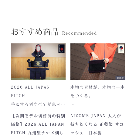
おすすめ商品
Recommended
2026 ALL JAPAN
本物の素材が、本物の一本
PITCH
をつくる。
手にする者すべてが息をの
む、現代剣道具の頂点。一
本製品は、日本が誇る伝統
【次期モデル切替前の特別
AIZOME JAPAN 大人が
度着けた者にしかわからな
素材「正藍染生地」を使用
価格】2026 ALL JAPAN
持ちたくなる 正藍染 サコ
い、“本物”の存在感。ALL
し、熊本の製作拠点にて一
PITCH 九州型ナナメ刺し
ッシュ 日本製