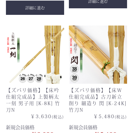
詳細に進む
詳細に進む
【ズバリ価格】【床吟
【ズバリ価格】【床Ｗ
仕組完成品】上製柄太
仕組完成品】古刀新立
一刻 男子用 [K-8K] 竹
削り 細造り 閃 [K-24K]
刀N
竹刀N
￥3,630
￥5,480
(税込)
(税込)
新規会員価格
新規会員価格