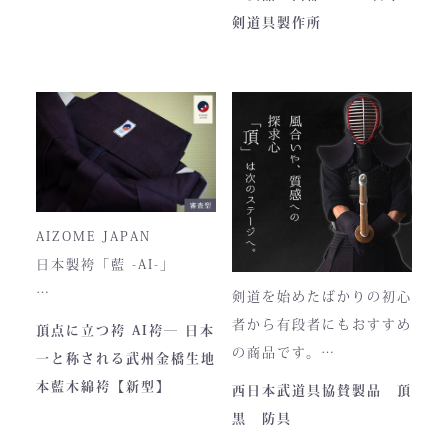
■サイズ
で卸販売を開始すると瞬く
剣道具製作所
高さ30cm x 幅33cm x
間に依頼殺到し人気ブラン
奥行12cm
ドとなりました。コンセプ
ハンドルの高さ：22cm
トが町のPRとふるさと納
税ということもあり、高品
■仕様
質低価格をできるだけ再現
ファスナー部分にはYKK製
しております。特に籠手は
を使用しております。
使いやすいと評判です。
入荷時期やロットにより、
AIZOME JAPAN
ファスナーのデザイン・仕
日本製袴「藍 -AI-」
様が一部異なる場合がござ
剣道を始めたばかりの初心
います。
― 武州正藍染 × 熊本工
者から有段者にもおすすめ
頂点に立つ袴 AI袴― 日本
場製作 ―
の商品です。
一と称される武州金橋生地
本商品は本藍染を使用して
【商品内容】
本藍木綿袴【新型】
西日本武道具協賛製品 頂
います。
・頂黒セット
黒 防具
使い始めは色移りすること
貴重な「本藍」の香りがほ