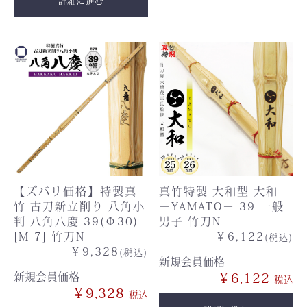
詳細に進む
【ズバリ価格】特製真
真竹特製 大和型 大和
竹 古刀新立削り 八角小
－YAMATO－ 39 一般
判 八角八慶 39(Φ30)
男子 竹刀N
[M-7] 竹刀N
￥6,122
(税込)
￥9,328
(税込)
新規会員価格
新規会員価格
￥6,122
￥9,328