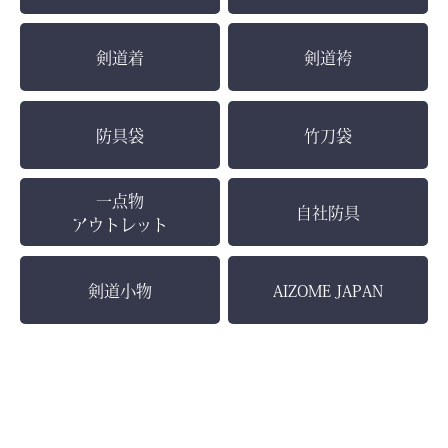
剣道着
剣道袴
防具袋
竹刀袋
一点物
自社防具
アウトレット
剣道小物
AIZOME JAPAN