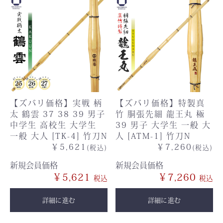
【ズバリ価格】実戦 柄
【ズバリ価格】特製真
太 鶴雲 37 38 39 男子
竹 胴張先細 龍王丸 極
中学生 高校生 大学生
39 男子 大学生 一般 大
一般 大人 [TK-4] 竹刀N
人 [ATM-1] 竹刀N
￥5,621
￥7,260
(税込)
(税込)
新規会員価格
新規会員価格
￥5,621
￥7,260
詳細に進む
詳細に進む