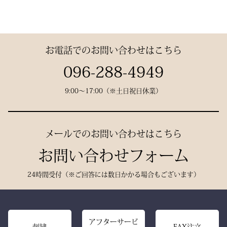
けはテトロン袴よりも高級
仕立てた、“持つ人の格”を
その気品はまさに格別。
感があります。
引き上げる特別な一本で
数々の名勝負の舞台にも選
す。
お電話でのお問い合わせはこちら
ばれた、 純日本製の誇り
が息づいています。
試合会場で竹刀袋を手に取
096-288-4949
った瞬間、
9:00〜17:00（※土日祝日休業）
生地には、埼玉・武州の老
「何だ、あれは？」と視線
舗「小島染織」の藍布を使
が集まる。
用。
静かに、しかし確実に存在
メールでのお問い合わせはこちら
深みある色合いと、驚くほ
感を放つ――それがベルベ
どの軽やかさを兼ね備え、
お問い合わせフォーム
ットの力です。
手にした瞬間、ふわりと温
派手ではない。だが、圧倒
24時間受付（※ご回答には数日かかる場合もございます）
もりを感じる風格ある仕上
的にかっこいい。
がりです。
強い選手ほど、道具にも品
格を求める。その感性に応
また、日本製の高精度アイ
アフターサービ
える竹刀袋です。
刺繍
FAX注文