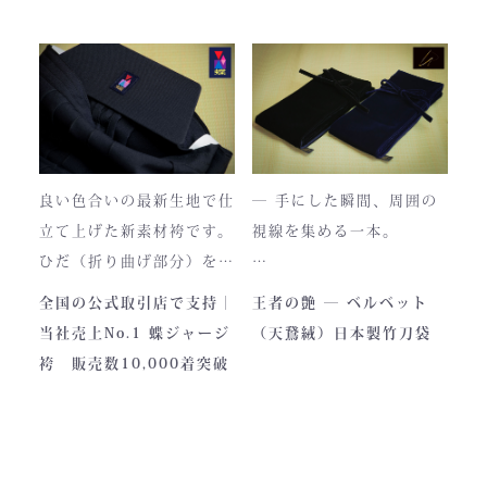
もございますが、
のかに漂う、至高の一着。
それもまた"本物の証"。
日本国内でも袴を手がける
職人が数えるほどしかいな
使い込むほどに色は落ち着
い今、
き、
この袴は、一針一針に魂を
あなただけの一着へと育っ
込めて仕立てられた 日本
ていきます。
最高峰の逸品 です。
良い色合いの最新生地で仕
― 手にした瞬間、周囲の
藍が変化していく時間ご
立て上げた新素材袴です。
視線を集める一本。
と、お楽しみください。
製作の地は、火の国・熊
ひだ（折り曲げ部分）を縫
本。
い込んでありますので洗濯
深く艶めくベルベットの光
全国の公式取引店で支持｜
王者の艶 ― ベルベット
力強い大地と、真摯な職人
しても崩れが少なく簡単に
沢。
当社売上No.1 蝶ジャージ
（天鵞絨）日本製竹刀袋
の手が織りなすこの袴に
折りたためます。
一目でわかる高級感と、近
袴 販売数10,000着突破
は、
熟練した職人が製作します
づくほどに伝わる本物の質
凛とした佇まいの中にも確
ので縫製が綺麗です。また
感。
かな「生命の力」を感じま
ジャージの「乾きやすさ」
この竹刀袋は、日本の工場
す。
と「軽さ」をそなえ、見か
で熟練の職人が一つひとつ