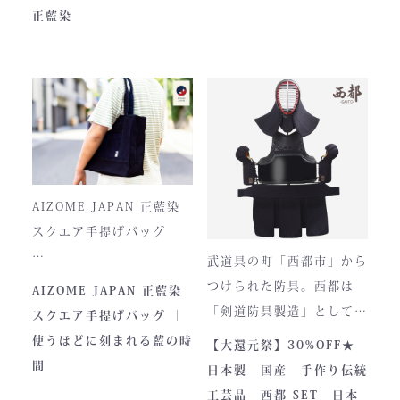
JAPAN PITCHは、全国の
つひとつ丁寧に仕立てられ
正藍染
剣士たちから絶大な信頼を
ています。
集めてきた防具です。その
堅牢さ、美しい造形、そし
て驚くほどの機動力。実戦
に必要な「守り」と「動
正藍染ならではの深みある
き」を極限まで高めたこの
色合いは、使い込むほどに
一式は、まさに現代剣道具
風合いが増し、唯一無二の
の完成形と呼ぶにふさわし
存在へと変化。
AIZOME JAPAN 正藍染
い逸品です。余計な装飾を
スクエア手提げバッグ
一切排し、機能美だけを追
武道具の町「西都市」から
求した姿。そこに宿るの
とってもお洒落な和柄の手
つけられた防具。西都は
AIZOME JAPAN 正藍染
は、全日本武道具が誇
さらに、熊本の熟練職人に
提げバッグです。
「剣道防具製造」として町
スクエア手提げバッグ ｜
る“実用美”と魂の職人技で
よる縫製により、美しさと
内側には2つのポケットが
のPRやふるさと納税のた
使うほどに刻まれる藍の時
【大還元祭】30%OFF★
す。
耐久性を高次元で両立して
ついております。
めに作られました。しかし
間
日本製 国産 手作り伝統
います。
全国の販売店様の強い意向
工芸品 西都 SET 日本