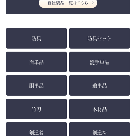
防具
防具セット
面単品
籠手単品
胴単品
垂単品
竹刀
木材品
剣道着
剣道袴