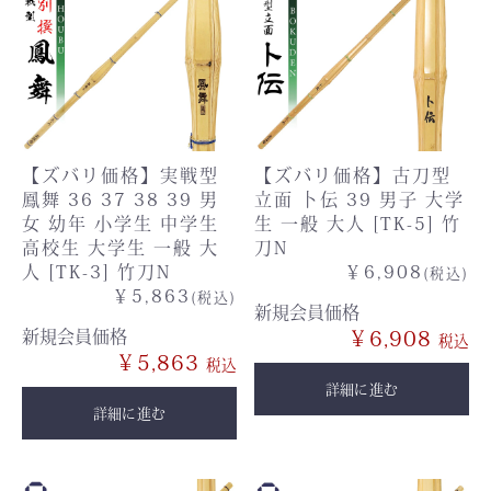
【ズバリ価格】実戦型
【ズバリ価格】古刀型
鳳舞 36 37 38 39 男
立面 卜伝 39 男子 大学
女 幼年 小学生 中学生
生 一般 大人 [TK-5] 竹
高校生 大学生 一般 大
刀N
人 [TK-3] 竹刀N
￥6,908
(税込)
￥5,863
(税込)
新規会員価格
新規会員価格
￥6,908
￥5,863
詳細に進む
詳細に進む