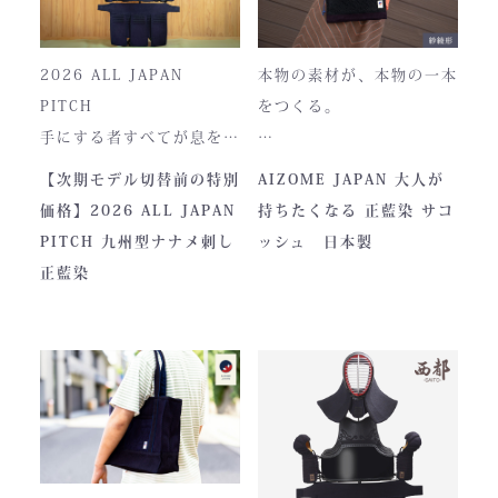
2026 ALL JAPAN
本物の素材が、本物の一本
PITCH
をつくる。
手にする者すべてが息をの
む、現代剣道具の頂点。一
本製品は、日本が誇る伝統
【次期モデル切替前の特別
AIZOME JAPAN 大人が
度着けた者にしかわからな
素材「正藍染生地」を使用
価格】2026 ALL JAPAN
持ちたくなる 正藍染 サコ
い、“本物”の存在感。ALL
し、熊本の製作拠点にて一
PITCH 九州型ナナメ刺し
ッシュ 日本製
JAPAN PITCHは、全国の
つひとつ丁寧に仕立てられ
正藍染
剣士たちから絶大な信頼を
ています。
集めてきた防具です。その
堅牢さ、美しい造形、そし
て驚くほどの機動力。実戦
に必要な「守り」と「動
正藍染ならではの深みある
き」を極限まで高めたこの
色合いは、使い込むほどに
一式は、まさに現代剣道具
風合いが増し、唯一無二の