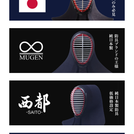
用。
静かに、しかし確実に存在
深みある色合いと、驚くほ
感を放つ――それがベルベ
どの軽やかさを兼ね備え、
ットの力です。
手にした瞬間、ふわりと温
派手ではない。だが、圧倒
もりを感じる風格ある仕上
的にかっこいい。
がりです。
強い選手ほど、道具にも品
格を求める。その感性に応
また、日本製の高精度アイ
える竹刀袋です。
ロン技術と熟練の縫製によ
り、
内側は大切な竹刀をやさし
美しいヒダが長く続き、立
く守るクッション構造。
ち姿までも凛々しく映えま
高密度ベルベットと日本製
す。
ならではの精密な縫製が、
型崩れを防ぎ、長年使って
ー 伝統と誇り、そして美
も美しい形を保ち続けま
しさを纏う。
す。