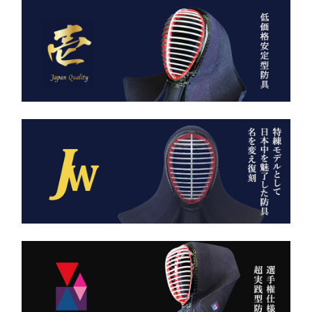
日本が世界に誇る本物の
「見た目だけ」では終わら
袴、その風合いをぜひご体
せない、本物の品質があり
感ください。
ます。
ただ運ぶための袋ではあり
AI袴 日本の美を縫う伝
ません。
統の一着 ― 武州金橋
これは、
8800 木綿袴 ―
強さ・品格・こだわりをま
武州金橋8800 木綿袴
とうための竹刀袋。
（小島染織工業） × 熊本
縫製工場
持つだけで気持ちが引き締
まり、
日本が誇る伝統織物 武州
道場に入る一歩目から、勝
金橋（8800番手 木綿生
負のスイッチが入る。
地） を使用した 本格木綿
袴。
――その一本を、あなたの