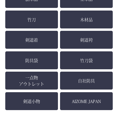
竹刀
木材品
お買い物を続ける
カートへ進む
剣道着
剣道袴
防具袋
竹刀袋
一点物
自社防具
アウトレット
剣道小物
AIZOME JAPAN