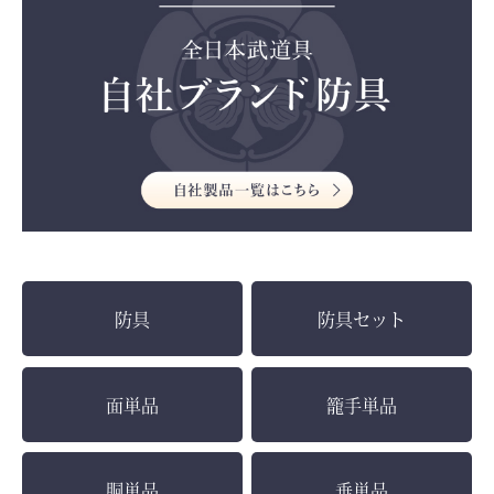
防具
防具セット
面単品
籠手単品
胴単品
垂単品