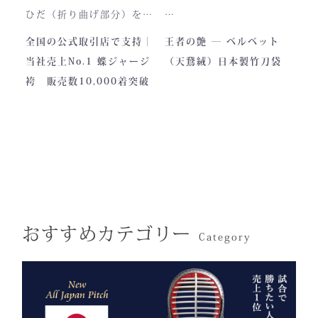
と、お楽しみください。
製作の地は、火の国・熊
ひだ（折り曲げ部分）を縫
本。
い込んでありますので洗濯
深く艶めくベルベットの光
全国の公式取引店で支持｜
王者の艶 ― ベルベット
力強い大地と、真摯な職人
しても崩れが少なく簡単に
沢。
当社売上No.1 蝶ジャージ
（天鵞絨）日本製竹刀袋
の手が織りなすこの袴に
折りたためます。
一目でわかる高級感と、近
袴 販売数10,000着突破
は、
熟練した職人が製作します
づくほどに伝わる本物の質
凛とした佇まいの中にも確
ので縫製が綺麗です。また
感。
かな「生命の力」を感じま
ジャージの「乾きやすさ」
この竹刀袋は、日本の工場
す。
と「軽さ」をそなえ、見か
で熟練の職人が一つひとつ
けはテトロン袴よりも高級
仕立てた、“持つ人の格”を
その気品はまさに格別。
感があります。
引き上げる特別な一本で
数々の名勝負の舞台にも選
す。
おすすめカテゴリー
ばれた、 純日本製の誇り
Category
が息づいています。
試合会場で竹刀袋を手に取
った瞬間、
生地には、埼玉・武州の老
「何だ、あれは？」と視線
舗「小島染織」の藍布を使
が集まる。