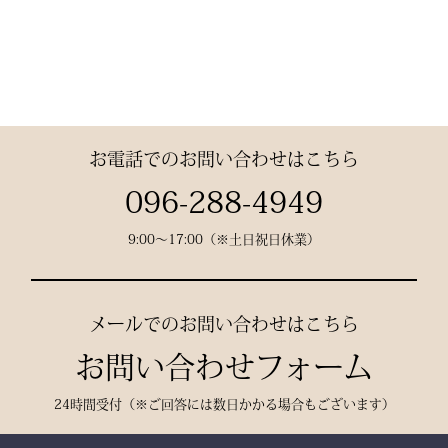
素材： 武州金橋 8800 木
綿（小島染織工業）
140年以上の歴史をもつ日
本最古クラスの木綿生地。
お電話でのお問い合わせはこちら
縫製： 熊本縫製工場仕立
096-288-4949
て
9:00〜17:00（※土日祝日休業）
熟練職人の 丁寧な縫製
で、耐久性と美しいシルエ
ットを実現。
メールでのお問い合わせはこちら
お問い合わせフォーム
24時間受付（※ご回答には数日かかる場合もございます）