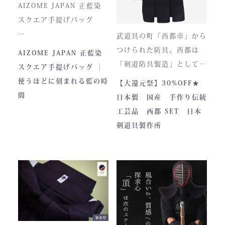
の完成形と呼ぶにふさわし
存在へと変化。
AIZOME JAPAN 正藍染
い逸品です。余計な装飾を
スクエア手提げバッグ
一切排し、機能美だけを追
武道具の町「西都市」から
求した姿。そこに宿るの
とってもお洒落な和柄の手
つけられた防具。西都は
AIZOME JAPAN 正藍染
は、全日本武道具が誇
さらに、熊本の熟練職人に
提げバッグです。
「剣道防具製造」として町
スクエア手提げバッグ ｜
る“実用美”と魂の職人技で
よる縫製により、美しさと
内側には2つのポケットが
のPRやふるさと納税のた
使うほどに刻まれる藍の時
【大還元祭】30%OFF★
す。
耐久性を高次元で両立して
ついております。
めに作られました。しかし
間
日本製 国産 手作り伝統
います。
全国の販売店様の強い意向
工芸品 西都 SET 日本
■サイズ
で卸販売を開始すると瞬く
剣道具製作所
高さ30cm x 幅33cm x
間に依頼殺到し人気ブラン
奥行12cm
ドとなりました。コンセプ
ハンドルの高さ：22cm
トが町のPRとふるさと納
税ということもあり、高品
■仕様
質低価格をできるだけ再現
ファスナー部分にはYKK製
しております。特に籠手は
を使用しております。
使いやすいと評判です。