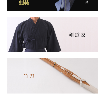
生地は明治5年創業の老舗
手に。
小島染織工業 による純国
産素材。
縫製は熊本の熟練縫製工場
で丁寧に仕立てられ、耐
久性と着心地を両立してい
ます。
✔ 日本製ならではの安心
品質
✔ 程よい厚みと丈夫さ —
日々の稽古・大会でも安心
✔ 自然な綿素材で軽やか
な動き
✔ 伝統色・定番色の豊富
なバリエーション