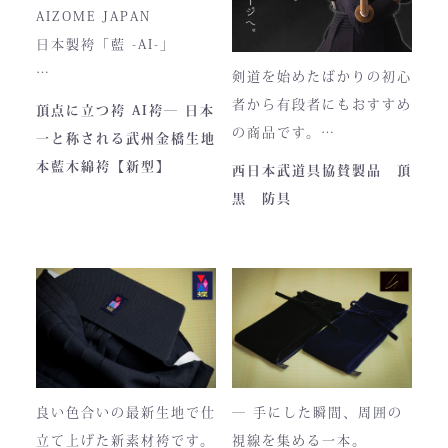
入荷時期やロットにより、
AIZOME JAPAN
ファスナーのデザイン・仕
日本製袴「藍 -AI-」
様が一部異なる場合がござ
剣道を始めたばかりの初心
います。
― 武州正藍染 × 熊本工
者から有段者にもおすすめ
頂点に立つ袴 AI袴― 日本
場製作 ―
の商品です。
一と称される武州金橋生地
本商品は本藍染を使用して
【商品内容】
本藍木綿袴【新型】
西日本武道具協賛製品 頂
います。
・頂黒セット
黒 防具
使い始めは色移りすること
貴重な「本藍」の香りがほ
もございますが、
のかに漂う、至高の一着。
それもまた"本物の証"。
日本国内でも袴を手がける
職人が数えるほどしかいな
使い込むほどに色は落ち着
い今、
き、
この袴は、一針一針に魂を
あなただけの一着へと育っ
込めて仕立てられた 日本
ていきます。
最高峰の逸品 です。
良い色合いの最新生地で仕
― 手にした瞬間、周囲の
藍が変化していく時間ご
立て上げた新素材袴です。
視線を集める一本。