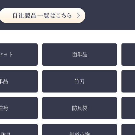
セット
面単品
単品
竹刀
道袴
防具袋
社防具
剣道小物