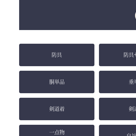
防具
防具
胴単品
垂
剣道着
剣
一点物
自