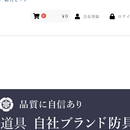
￥0
ログ
0