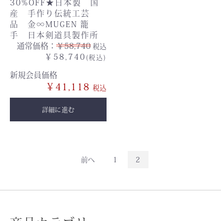
30%OFF★日本製 国
産 手作り伝統工芸
品 金∞MUGEN 籠
手 日本剣道具製作所
通常価格：
￥58,740
税込
￥58,740
(税込)
新規会員価格
￥41,118
詳細に進む
前へ
1
2