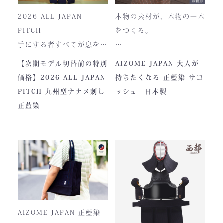
2026 ALL JAPAN
本物の素材が、本物の一本
PITCH
をつくる。
手にする者すべてが息をの
む、現代剣道具の頂点。一
本製品は、日本が誇る伝統
【次期モデル切替前の特別
AIZOME JAPAN 大人が
度着けた者にしかわからな
素材「正藍染生地」を使用
価格】2026 ALL JAPAN
持ちたくなる 正藍染 サコ
い、“本物”の存在感。ALL
し、熊本の製作拠点にて一
PITCH 九州型ナナメ刺し
ッシュ 日本製
JAPAN PITCHは、全国の
つひとつ丁寧に仕立てられ
正藍染
剣士たちから絶大な信頼を
ています。
集めてきた防具です。その
堅牢さ、美しい造形、そし
て驚くほどの機動力。実戦
に必要な「守り」と「動
正藍染ならではの深みある
き」を極限まで高めたこの
色合いは、使い込むほどに
一式は、まさに現代剣道具
風合いが増し、唯一無二の
の完成形と呼ぶにふさわし
存在へと変化。
AIZOME JAPAN 正藍染