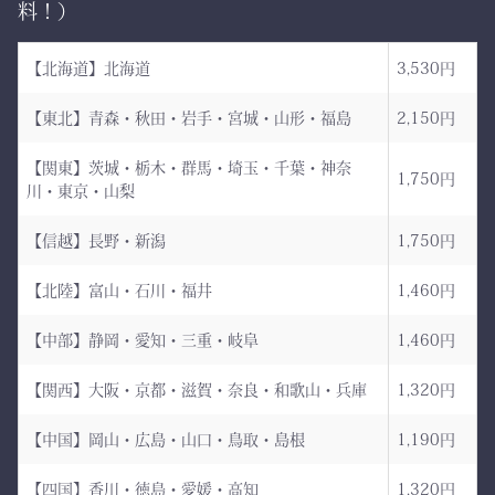
料！）
袴、その風合いをぜひご体
せない、本物の品質があり
感ください。
ます。
【北海道】北海道
3,530円
ただ運ぶための袋ではあり
【東北】青森・秋田・岩手・宮城・山形・福島
2,150円
AI袴 日本の美を縫う伝
ません。
統の一着 ― 武州金橋
【関東】茨城・栃木・群馬・埼玉・千葉・神奈
これは、
1,750円
川・東京・山梨
8800 木綿袴 ―
強さ・品格・こだわりをま
武州金橋8800 木綿袴
とうための竹刀袋。
【信越】長野・新潟
1,750円
（小島染織工業） × 熊本
【北陸】富山・石川・福井
1,460円
縫製工場
持つだけで気持ちが引き締
まり、
【中部】静岡・愛知・三重・岐阜
1,460円
日本が誇る伝統織物 武州
道場に入る一歩目から、勝
金橋（8800番手 木綿生
負のスイッチが入る。
【関西】大阪・京都・滋賀・奈良・和歌山・兵庫
1,320円
地） を使用した 本格木綿
【中国】岡山・広島・山口・鳥取・島根
1,190円
袴。
――その一本を、あなたの
生地は明治5年創業の老舗
手に。
【四国】香川・徳島・愛媛・高知
1,320円