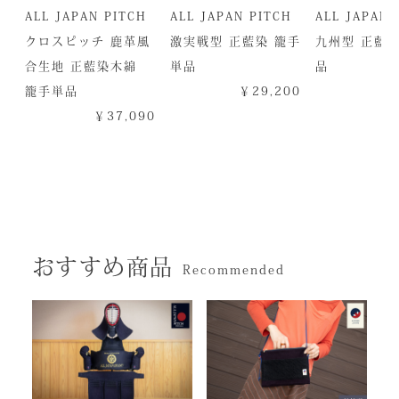
ALL JAPAN PITCH
ALL JAPAN PITCH
ALL JAPAN 
クロスピッチ 鹿革風
激実戦型 正藍染 籠手
九州型 正藍染
合生地 正藍染木綿
単品
品
籠手単品
￥29,200
￥
￥37,090
おすすめ商品
Recommended