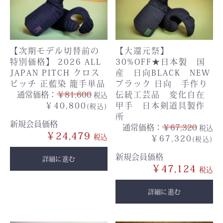
【次期モデル切替前の
【大還元祭】
特別価格】 2026 ALL
30%OFF★日本製 国
JAPAN PITCH クロス
産 日向BLACK NEW
ピッチ 正藍染 籠手単品
ブラック 日向 手作り
通常価格：
￥81,600
伝統工芸品 変化自在
税込
￥40,800
甲手 日本剣道具製作
(税込)
所
新規会員価格
通常価格：
￥67,320
税込
￥24,479
￥67,320
(税込)
新規会員価格
詳細に進む
￥47,124
詳細に進む