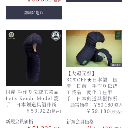
詳細に進む
【大還元祭】
30%OFF★日本製 国
産 日向 手作り伝統
国産 手作り伝統工芸品
工芸品 変化自在甲
Let's Kendo Model 籠
手 日本剣道具製作所
手 日本剣道具製作所
通常価格：
￥59,180
税込
￥53,922
￥59,180
(税込)
(税込)
新規会員価格
新規会員価格