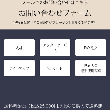
メールでのお問い合わせはこちら
深みある色合いと、驚くほ
感を放つ――それがベルベ
どの軽やかさを兼ね備え、
お問い合わせフォーム
ットの力です。
手にした瞬間、ふわりと温
派手ではない。だが、圧倒
24時間受付（※ご回答には数日かかる場合もございます）
もりを感じる風格ある仕上
的にかっこいい。
がりです。
強い選手ほど、道具にも品
格を求める。その感性に応
また、日本製の高精度アイ
アフターサービ
える竹刀袋です。
刺繍
FAX注文
ス
ロン技術と熟練の縫製によ
り、
内側は大切な竹刀をやさし
美しいヒダが長く続き、立
世界大会
く守るクッション構造。
サイトマップ
VIPカード
選手使用写真
ち姿までも凛々しく映えま
高密度ベルベットと日本製
す。
ならではの精密な縫製が、
型崩れを防ぎ、長年使って
ー 伝統と誇り、そして美
も美しい形を保ち続けま
しさを纏う。
す。
送料料金表（税込25,000円以上のご購入で送料無
日本が世界に誇る本物の
「見た目だけ」では終わら