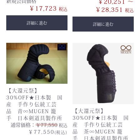
新規会員価格
￥20,251 ～
￥17,723
￥28,351
詳細に進む
詳細に進む
【大還元祭】
30%OFF★日本製 国
産 手作り伝統工芸
【大還元祭】
品 青∞MUGEN 籠
30%OFF★日本製 国
手 日本剣道具製作所
産 手作り伝統工芸
通常価格：
￥77,550
税込
品 茶∞MUGEN 籠
￥77,550
(税込)
手 日本剣道具製作所