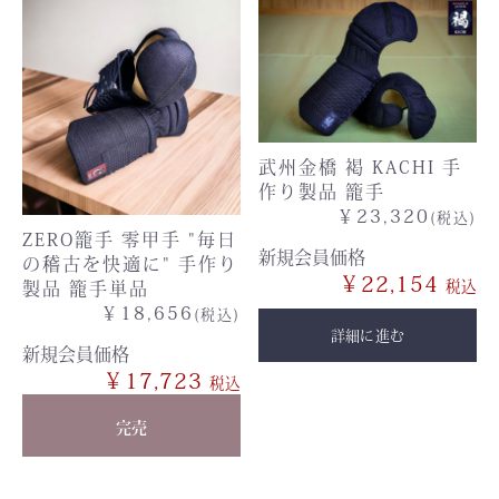
武州金橋 褐 KACHI 手
作り製品 籠手
￥23,320
(税込)
ZERO籠手 零甲手 "毎日
新規会員価格
の稽古を快適に" 手作り
￥22,154
製品 籠手単品
￥18,656
(税込)
詳細に進む
新規会員価格
￥17,723
完売