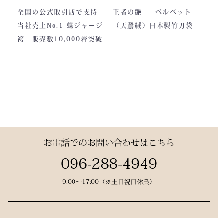
本。
い込んでありますので洗濯
深く艶めくベルベットの光
全国の公式取引店で支持｜
王者の艶 ― ベルベット
力強い大地と、真摯な職人
しても崩れが少なく簡単に
沢。
当社売上No.1 蝶ジャージ
（天鵞絨）日本製竹刀袋
の手が織りなすこの袴に
折りたためます。
一目でわかる高級感と、近
袴 販売数10,000着突破
は、
熟練した職人が製作します
づくほどに伝わる本物の質
凛とした佇まいの中にも確
ので縫製が綺麗です。また
感。
かな「生命の力」を感じま
ジャージの「乾きやすさ」
この竹刀袋は、日本の工場
す。
と「軽さ」をそなえ、見か
で熟練の職人が一つひとつ
けはテトロン袴よりも高級
仕立てた、“持つ人の格”を
その気品はまさに格別。
感があります。
引き上げる特別な一本で
数々の名勝負の舞台にも選
す。
お電話でのお問い合わせはこちら
ばれた、 純日本製の誇り
が息づいています。
試合会場で竹刀袋を手に取
096-288-4949
った瞬間、
9:00〜17:00（※土日祝日休業）
生地には、埼玉・武州の老
「何だ、あれは？」と視線
舗「小島染織」の藍布を使
が集まる。
用。
静かに、しかし確実に存在