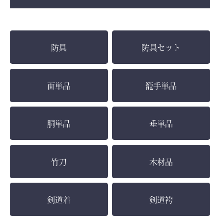
防具
防具セット
面単品
籠手単品
胴単品
垂単品
竹刀
木材品
剣道着
剣道袴