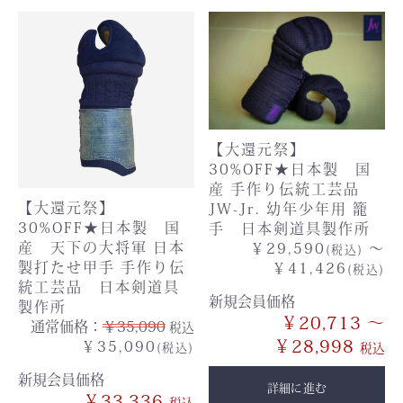
【大還元祭】
30%OFF★日本製 国
産 手作り伝統工芸品
【大還元祭】
JW-Jr. 幼年少年用 籠
30%OFF★日本製 国
手 日本剣道具製作所
産 天下の大将軍 日本
￥29,590
～
(税込)
製打たせ甲手 手作り伝
￥41,426
(税込)
統工芸品 日本剣道具
新規会員価格
製作所
￥20,713 ～
通常価格：
￥35,090
税込
￥28,998
￥35,090
(税込)
新規会員価格
詳細に進む
￥33,336