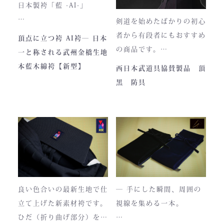
ファスナーのデザイン・仕
日本製袴「藍 -AI-」
様が一部異なる場合がござ
剣道を始めたばかりの初心
います。
― 武州正藍染 × 熊本工
者から有段者にもおすすめ
頂点に立つ袴 AI袴― 日本
場製作 ―
の商品です。
一と称される武州金橋生地
本商品は本藍染を使用して
【商品内容】
本藍木綿袴【新型】
西日本武道具協賛製品 頂
います。
・頂黒セット
黒 防具
使い始めは色移りすること
貴重な「本藍」の香りがほ
もございますが、
のかに漂う、至高の一着。
それもまた"本物の証"。
日本国内でも袴を手がける
職人が数えるほどしかいな
使い込むほどに色は落ち着
い今、
き、
この袴は、一針一針に魂を
あなただけの一着へと育っ
込めて仕立てられた 日本
ていきます。
最高峰の逸品 です。
良い色合いの最新生地で仕
― 手にした瞬間、周囲の
藍が変化していく時間ご
立て上げた新素材袴です。
視線を集める一本。
と、お楽しみください。
製作の地は、火の国・熊
ひだ（折り曲げ部分）を縫