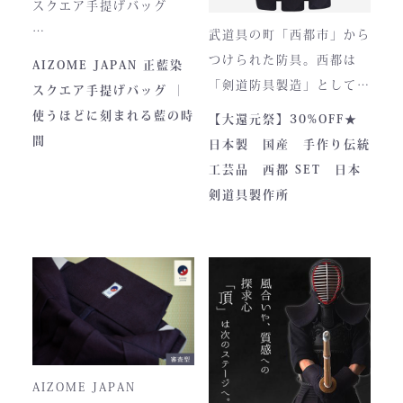
い逸品です。余計な装飾を
スクエア手提げバッグ
一切排し、機能美だけを追
武道具の町「西都市」から
求した姿。そこに宿るの
とってもお洒落な和柄の手
つけられた防具。西都は
AIZOME JAPAN 正藍染
は、全日本武道具が誇
さらに、熊本の熟練職人に
提げバッグです。
「剣道防具製造」として町
スクエア手提げバッグ ｜
る“実用美”と魂の職人技で
よる縫製により、美しさと
内側には2つのポケットが
のPRやふるさと納税のた
使うほどに刻まれる藍の時
【大還元祭】30%OFF★
す。
耐久性を高次元で両立して
ついております。
めに作られました。しかし
間
日本製 国産 手作り伝統
います。
全国の販売店様の強い意向
工芸品 西都 SET 日本
■サイズ
で卸販売を開始すると瞬く
剣道具製作所
高さ30cm x 幅33cm x
間に依頼殺到し人気ブラン
奥行12cm
ドとなりました。コンセプ
ハンドルの高さ：22cm
トが町のPRとふるさと納
税ということもあり、高品
■仕様
質低価格をできるだけ再現
ファスナー部分にはYKK製
しております。特に籠手は
を使用しております。
使いやすいと評判です。
入荷時期やロットにより、
AIZOME JAPAN