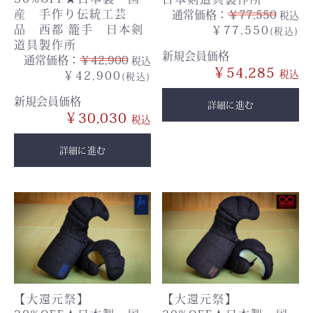
産 手作り伝統工芸
通常価格：
￥77,550
税込
品 西都 籠手 日本剣
￥77,550
(税込)
道具製作所
新規会員価格
通常価格：
￥42,900
税込
￥54,285
￥42,900
(税込)
新規会員価格
詳細に進む
￥30,030
詳細に進む
【大還元祭】
【大還元祭】