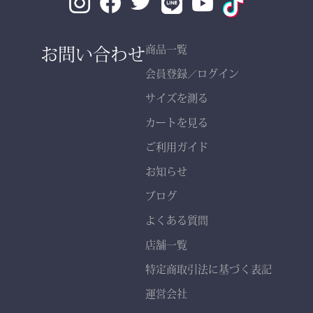
素材： 武州金橋 8800 木
綿（小島染織工業）
140年以上の歴史をもつ日
お問い合わせ
商品一覧
本最古クラスの木綿生地。
会員登録
ログイン
／
サイズを測る
縫製： 熊本縫製工場仕立
カートを見る
て
熟練職人の 丁寧な縫製
ご利用ガイド
で、耐久性と美しいシルエ
お知らせ
ットを実現。
ブログ
よくある質問
店舗一覧
特定商取引法に基づく表記
運営会社