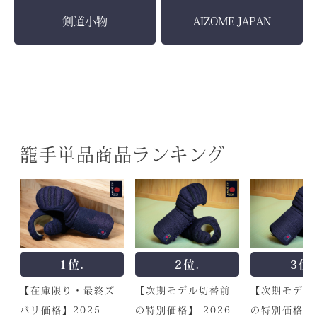
剣道小物
AIZOME JAPAN
籠手単品商品ランキング
1位.
2位.
3位.
【在庫限り・最終ズ
【次期モデル切替前
【次期モデル
バリ価格】2025
の特別価格】 2026
の特別価格】 