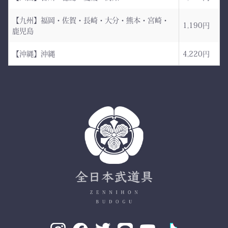
小島染織工業 による純国
産素材。
【九州】福岡・佐賀・長崎・大分・熊本・宮崎・
1,190円
鹿児島
縫製は熊本の熟練縫製工場
で丁寧に仕立てられ、耐
【沖縄】沖縄
4,220円
久性と着心地を両立してい
ます。
✔ 日本製ならではの安心
品質
✔ 程よい厚みと丈夫さ —
日々の稽古・大会でも安心
✔ 自然な綿素材で軽やか
な動き
✔ 伝統色・定番色の豊富
なバリエーション