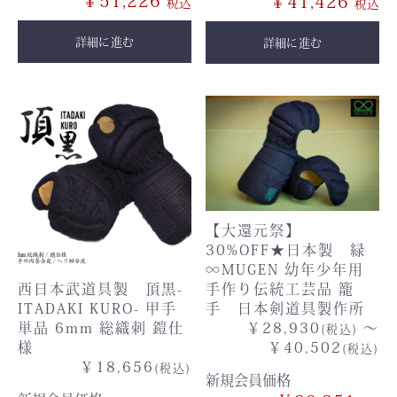
￥51,226
￥41,426
詳細に進む
詳細に進む
【大還元祭】
30%OFF★日本製 緑
∞MUGEN 幼年少年用
西日本武道具製 頂黒-
手作り伝統工芸品 籠
ITADAKI KURO- 甲手
手 日本剣道具製作所
単品 6mm 総織刺 鎧仕
￥28,930
～
(税込)
様
￥40,502
(税込)
￥18,656
(税込)
新規会員価格