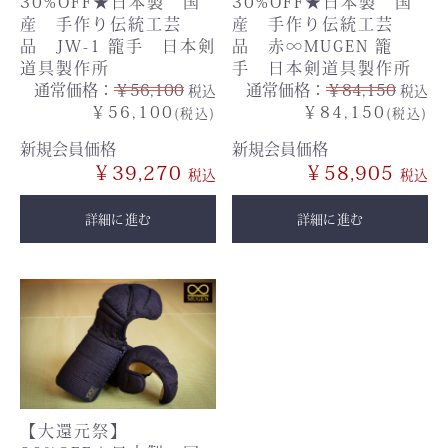
30%OFF★日本製 国
30%OFF★日本製 国
産 手作り伝統工芸
産 手作り伝統工芸
品 JW-1 籠手 日本剣
品 赤∞MUGEN 籠
道具製作所
手 日本剣道具製作所
通常価格：
￥56,100
通常価格：
￥84,150
税込
税込
￥56,100
￥84,150
(税込)
(税込)
新規会員価格
新規会員価格
￥39,270
￥58,905
詳細に進む
詳細に進む
【大還元祭】