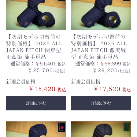
【次期モデル切替前の
【次期モデル切替前の
特別価格】 2026 ALL
特別価格】 2026 ALL
JAPAN PITCH 関東型
JAPAN PITCH 激実戦
正藍染 籠手単品
型 正藍染 籠手単品
通常価格：
￥51,401
通常価格：
￥58,399
税込
税込
￥25,700
￥29,200
(税込)
(税込)
新規会員価格
新規会員価格
￥15,420
￥17,520
詳細に進む
詳細に進む