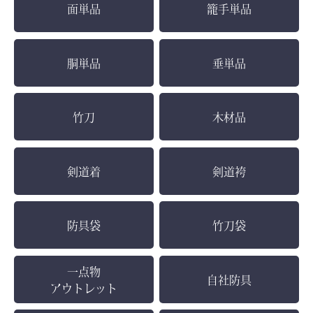
面単品
籠手単品
胴単品
垂単品
竹刀
木材品
剣道着
剣道袴
防具袋
竹刀袋
一点物
自社防具
アウトレット