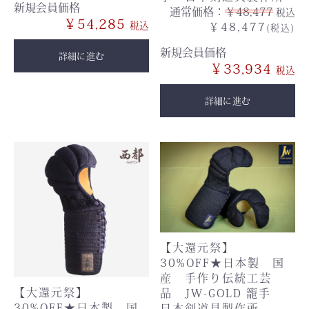
新規会員価格
通常価格：
￥48,477
税込
￥54,285
￥48,477
(税込)
新規会員価格
詳細に進む
￥33,934
詳細に進む
【大還元祭】
30%OFF★日本製 国
産 手作り伝統工芸
【大還元祭】
品 JW-GOLD 籠手
30%OFF★日本製 国
日本剣道具製作所