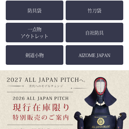
防具袋
竹刀袋
一点物
自社防具
アウトレット
剣道小物
AIZOME JAPAN