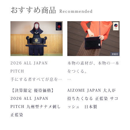
おすすめ商品
Recommended
2026 ALL JAPAN
本物の素材が、本物の一本
PITCH
をつくる。
手にする者すべてが息をの
む、現代剣道具の頂点。一
本製品は、日本が誇る伝統
【決算限定 優待価格】
AIZOME JAPAN 大人が
度着けた者にしかわからな
素材「正藍染生地」を使用
2026 ALL JAPAN
持ちたくなる 正藍染 サコ
い、“本物”の存在感。ALL
し、熊本の製作拠点にて一
PITCH 九州型ナナメ刺し
ッシュ 日本製
JAPAN PITCHは、全国の
つひとつ丁寧に仕立てられ
正藍染
剣士たちから絶大な信頼を
ています。
集めてきた防具です。その