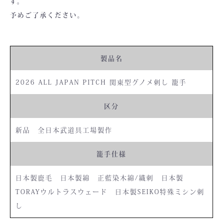
す。
お買い物を続ける
カートへ進む
予めご了承ください。
製品名
2026 ALL JAPAN PITCH 関東型グノメ刺し 籠手
区分
新品 全日本武道具工場製作
籠手仕様
日本製鹿毛 日本製綿 正藍染木綿/織刺 日本製
TORAYウルトラスウェード 日本製SEIKO特殊ミシン刺
し