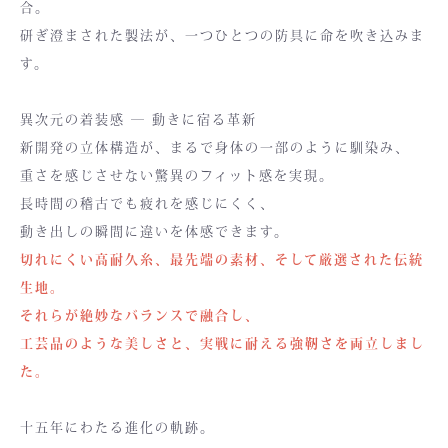
合。
研ぎ澄まされた製法が、一つひとつの防具に命を吹き込みま
す。
異次元の着装感 ― 動きに宿る革新
新開発の立体構造が、まるで身体の一部のように馴染み、
重さを感じさせない驚異のフィット感を実現。
長時間の稽古でも疲れを感じにくく、
動き出しの瞬間に違いを体感できます。
切れにくい高耐久糸、最先端の素材、そして厳選された伝統
生地。
それらが絶妙なバランスで融合し、
工芸品のような美しさと、実戦に耐える強靭さを両立しまし
た。
十五年にわたる進化の軌跡。