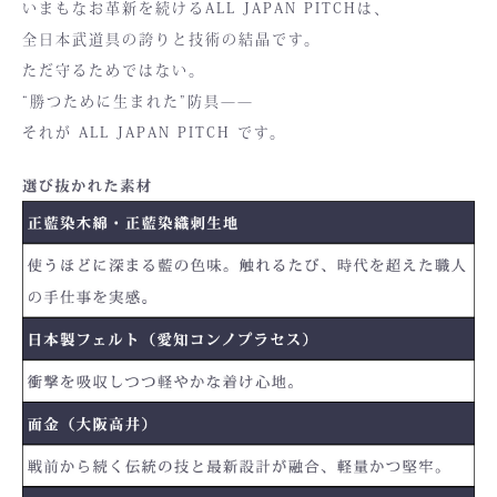
いまもなお革新を続けるALL JAPAN PITCHは、
全日本武道具の誇りと技術の結晶です。
ただ守るためではない。
“勝つために生まれた”防具——
それが ALL JAPAN PITCH です。