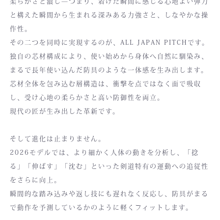
柔らかさと濃し—つまり、着けた瞬間に感じる心地よい弾力
と構えた瞬間から生まれる深みある力強さと、しなやかな操
作性。
その二つを同時に実現するのが、ALL JAPAN PITCHです。
独自の芯材構成により、使い始めから身体へ自然に馴染み、
まるで長年使い込んだ防具のような一体感を生み出します。
芯材全体を包み込む層構造は、衝撃を点ではなく面で吸収
し、受け心地の柔らかさと高い防御性を両立。
現代の匠が生み出した革新です。
そして進化は止まりません。
2026モデルでは、より細かく人体の動きを分析し、「捻
る」「伸ばす」「沈む」といった剣道特有の運動への追従性
をさらに向上。
瞬間的な踏み込みや返し技にも遅れなく反応し、防具がまる
で動作を予測しているかのように軽くフィットします。