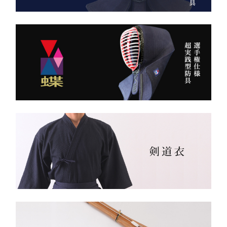
持つだけで気持ちが引き締
まり、
日本が誇る伝統織物 武州
道場に入る一歩目から、勝
金橋（8800番手 木綿生
負のスイッチが入る。
地） を使用した 本格木綿
袴。
――その一本を、あなたの
生地は明治5年創業の老舗
手に。
小島染織工業 による純国
産素材。
縫製は熊本の熟練縫製工場
で丁寧に仕立てられ、耐
久性と着心地を両立してい
ます。
✔ 日本製ならではの安心
品質
✔ 程よい厚みと丈夫さ —