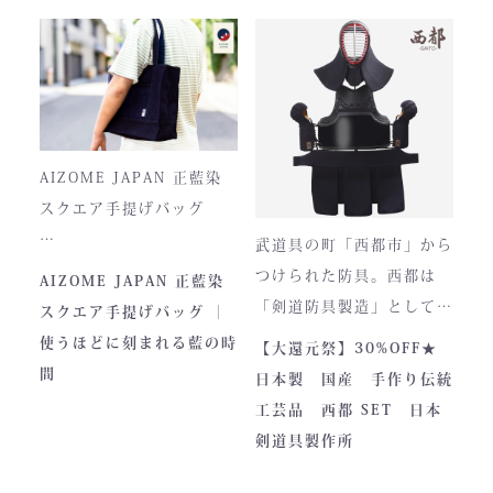
堅牢さ、美しい造形、そし
て驚くほどの機動力。実戦
に必要な「守り」と「動
正藍染ならではの深みある
き」を極限まで高めたこの
色合いは、使い込むほどに
一式は、まさに現代剣道具
風合いが増し、唯一無二の
の完成形と呼ぶにふさわし
存在へと変化。
AIZOME JAPAN 正藍染
い逸品です。余計な装飾を
スクエア手提げバッグ
一切排し、機能美だけを追
武道具の町「西都市」から
求した姿。そこに宿るの
とってもお洒落な和柄の手
つけられた防具。西都は
AIZOME JAPAN 正藍染
は、全日本武道具が誇
さらに、熊本の熟練職人に
提げバッグです。
「剣道防具製造」として町
スクエア手提げバッグ ｜
る“実用美”と魂の職人技で
よる縫製により、美しさと
内側には2つのポケットが
のPRやふるさと納税のた
使うほどに刻まれる藍の時
【大還元祭】30%OFF★
す。
耐久性を高次元で両立して
ついております。
めに作られました。しかし
間
日本製 国産 手作り伝統
います。
全国の販売店様の強い意向
工芸品 西都 SET 日本
■サイズ
で卸販売を開始すると瞬く
剣道具製作所
高さ30cm x 幅33cm x
間に依頼殺到し人気ブラン
奥行12cm
ドとなりました。コンセプ