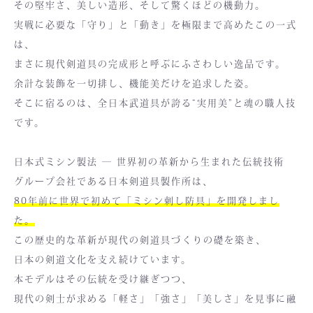
その堅牢さ、美しい造形、そして驚くほどの機動力。
実戦に必要な「守り」と「動き」を極限まで高めたこの一式
は、
まさに現代剣道具の完成形と呼ぶにふさわしい逸品です。
余計な装飾を一切排し、機能美だけを追求した姿。
そこに宿るのは、全日本武道具が誇る“実用美”と魂の職人技
です。
日本式ミシン製法 ― 世界初の革新から生まれた伝統技術
グループ会社である日本剣道具製作所は、
80年前に世界で初めて「ミシン刺し防具」を開発しまし
た。
この歴史的な革新が現代の剣道具づくりの礎を築き、
日本の剣道文化を支え続けています。
本モデルはその伝統を受け継ぎつつ、
現代の剣士が求める「軽さ」「強さ」「美しさ」を見事に融