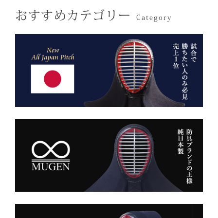
す。
おすすめカテゴリー
ばれた、 純日本製の誇り
Category
が息づいています。
試合会場で竹刀袋を手に取
った瞬間、
生地には、埼玉・武州の老
「何だ、あれは？」と視線
舗「小島染織」の藍布を使
が集まる。
用。
静かに、しかし確実に存在
深みある色合いと、驚くほ
感を放つ――それがベルベ
どの軽やかさを兼ね備え、
ットの力です。
手にした瞬間、ふわりと温
派手ではない。だが、圧倒
もりを感じる風格ある仕上
的にかっこいい。
がりです。
強い選手ほど、道具にも品
格を求める。その感性に応
また、日本製の高精度アイ
える竹刀袋です。
ロン技術と熟練の縫製によ
り、
内側は大切な竹刀をやさし
美しいヒダが長く続き、立