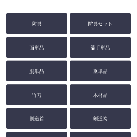
防具
防具セット
面単品
籠手単品
胴単品
垂単品
竹刀
木材品
剣道着
剣道袴