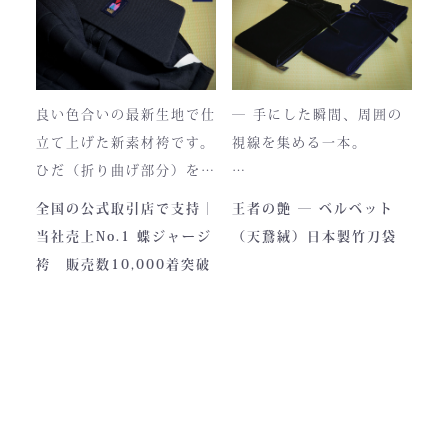
使い込むほどに色は落ち着
い今、
き、
この袴は、一針一針に魂を
あなただけの一着へと育っ
込めて仕立てられた 日本
ていきます。
最高峰の逸品 です。
良い色合いの最新生地で仕
― 手にした瞬間、周囲の
藍が変化していく時間ご
立て上げた新素材袴です。
視線を集める一本。
と、お楽しみください。
製作の地は、火の国・熊
ひだ（折り曲げ部分）を縫
本。
い込んでありますので洗濯
深く艶めくベルベットの光
全国の公式取引店で支持｜
王者の艶 ― ベルベット
力強い大地と、真摯な職人
しても崩れが少なく簡単に
沢。
当社売上No.1 蝶ジャージ
（天鵞絨）日本製竹刀袋
の手が織りなすこの袴に
折りたためます。
一目でわかる高級感と、近
袴 販売数10,000着突破
は、
熟練した職人が製作します
づくほどに伝わる本物の質
凛とした佇まいの中にも確
ので縫製が綺麗です。また
感。
かな「生命の力」を感じま
ジャージの「乾きやすさ」
この竹刀袋は、日本の工場
す。
と「軽さ」をそなえ、見か
で熟練の職人が一つひとつ
けはテトロン袴よりも高級
仕立てた、“持つ人の格”を
その気品はまさに格別。
感があります。
引き上げる特別な一本で
数々の名勝負の舞台にも選