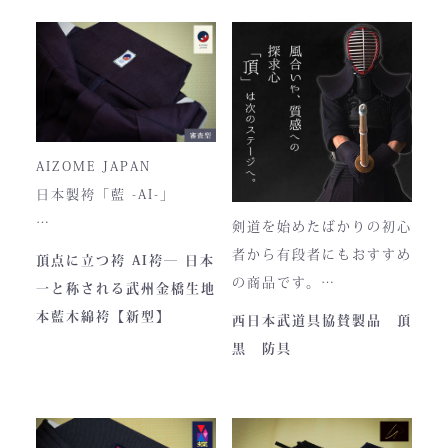
ハンドルの高さ：22cm
トが町のPRとふるさと納
税ということもあり、高品
■仕様
質低価格をできるだけ再現
ファスナー部分にはYKK製
しております。特に籠手は
を使用しております。
使いやすいと評判です。
入荷時期やロットにより、
AIZOME JAPAN
ファスナーのデザイン・仕
日本製袴「藍 -AI-」
様が一部異なる場合がござ
剣道を始めたばかりの初心
います。
― 武州正藍染 × 熊本工
者から有段者にもおすすめ
頂点に立つ袴 AI袴― 日本
場製作 ―
の商品です。
一と称される武州金橋生地
本商品は本藍染を使用して
【商品内容】
本藍木綿袴【新型】
西日本武道具協賛製品 頂
います。
・頂黒セット
黒 防具
使い始めは色移りすること
貴重な「本藍」の香りがほ
もございますが、
のかに漂う、至高の一着。
それもまた"本物の証"。
日本国内でも袴を手がける
職人が数えるほどしかいな