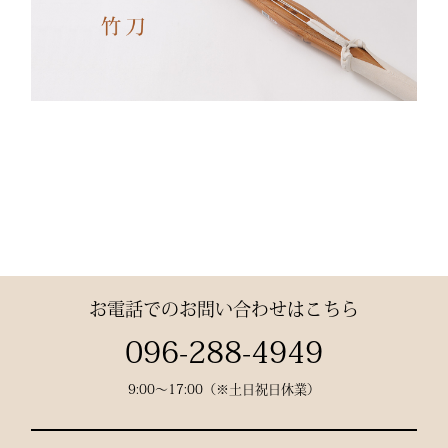
日々の稽古・大会でも安心
✔ 自然な綿素材で軽やか
な動き
✔ 伝統色・定番色の豊富
なバリエーション
素材： 武州金橋 8800 木
綿（小島染織工業）
140年以上の歴史をもつ日
本最古クラスの木綿生地。
お電話でのお問い合わせはこちら
縫製： 熊本縫製工場仕立
096-288-4949
て
9:00〜17:00（※土日祝日休業）
熟練職人の 丁寧な縫製
で、耐久性と美しいシルエ
ットを実現。