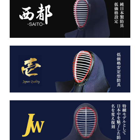
く守るクッション構造。
ち姿までも凛々しく映えま
高密度ベルベットと日本製
す。
ならではの精密な縫製が、
型崩れを防ぎ、長年使って
ー 伝統と誇り、そして美
も美しい形を保ち続けま
しさを纏う。
す。
日本が世界に誇る本物の
「見た目だけ」では終わら
袴、その風合いをぜひご体
せない、本物の品質があり
感ください。
ます。
ただ運ぶための袋ではあり
AI袴 日本の美を縫う伝
ません。
統の一着 ― 武州金橋
これは、
8800 木綿袴 ―
強さ・品格・こだわりをま
武州金橋8800 木綿袴
とうための竹刀袋。
（小島染織工業） × 熊本
縫製工場