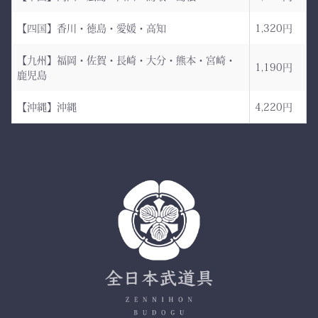
――その一本を、あなたの
生地は明治5年創業の老舗
手に。
【四国】香川・徳島・愛媛・高知
1,320円
小島染織工業 による純国
産素材。
【九州】福岡・佐賀・長崎・大分・熊本・宮崎・
1,190円
鹿児島
縫製は熊本の熟練縫製工場
で丁寧に仕立てられ、耐
【沖縄】沖縄
4,220円
久性と着心地を両立してい
ます。
✔ 日本製ならではの安心
品質
✔ 程よい厚みと丈夫さ —
日々の稽古・大会でも安心
✔ 自然な綿素材で軽やか
な動き
✔ 伝統色・定番色の豊富
なバリエーション