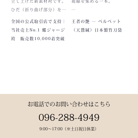
立て上げた新素材袴です。
視線を集める一本。
と、お楽しみください。
製作の地は、火の国・熊
ひだ（折り曲げ部分）を縫
本。
い込んでありますので洗濯
深く艶めくベルベットの光
全国の公式取引店で支持｜
王者の艶 ― ベルベット
力強い大地と、真摯な職人
しても崩れが少なく簡単に
沢。
当社売上No.1 蝶ジャージ
（天鵞絨）日本製竹刀袋
の手が織りなすこの袴に
折りたためます。
一目でわかる高級感と、近
袴 販売数10,000着突破
は、
熟練した職人が製作します
づくほどに伝わる本物の質
凛とした佇まいの中にも確
ので縫製が綺麗です。また
感。
かな「生命の力」を感じま
ジャージの「乾きやすさ」
この竹刀袋は、日本の工場
す。
と「軽さ」をそなえ、見か
で熟練の職人が一つひとつ
けはテトロン袴よりも高級
仕立てた、“持つ人の格”を
その気品はまさに格別。
感があります。
引き上げる特別な一本で
数々の名勝負の舞台にも選
す。
お電話でのお問い合わせはこちら
ばれた、 純日本製の誇り
が息づいています。
試合会場で竹刀袋を手に取
096-288-4949
った瞬間、
9:00〜17:00（※土日祝日休業）
生地には、埼玉・武州の老
「何だ、あれは？」と視線
舗「小島染織」の藍布を使