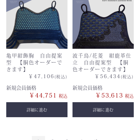
亀甲紺飾胸 自由提案
波千鳥/花菱 紺鹿革仕
型 【胴色オーダーで
立 自由提案型 【胴
きます】
色オーダーできます】
￥47,106
￥56,434
(税込)
(税込)
新規会員価格
新規会員価格
￥44,751
￥53,613
詳細に進む
詳細に進む