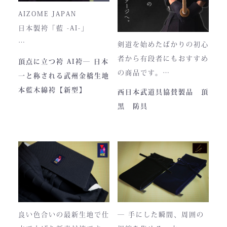
入荷時期やロットにより、
AIZOME JAPAN
ファスナーのデザイン・仕
日本製袴「藍 -AI-」
様が一部異なる場合がござ
剣道を始めたばかりの初心
います。
― 武州正藍染 × 熊本工
者から有段者にもおすすめ
頂点に立つ袴 AI袴― 日本
場製作 ―
の商品です。
一と称される武州金橋生地
本商品は本藍染を使用して
【商品内容】
本藍木綿袴【新型】
西日本武道具協賛製品 頂
います。
・頂黒セット
黒 防具
使い始めは色移りすること
貴重な「本藍」の香りがほ
もございますが、
のかに漂う、至高の一着。
それもまた"本物の証"。
日本国内でも袴を手がける
職人が数えるほどしかいな
使い込むほどに色は落ち着
い今、
き、
この袴は、一針一針に魂を
あなただけの一着へと育っ
込めて仕立てられた 日本
ていきます。
最高峰の逸品 です。
良い色合いの最新生地で仕
― 手にした瞬間、周囲の
藍が変化していく時間ご