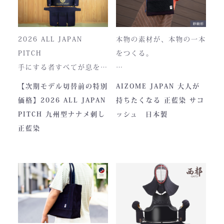
2026 ALL JAPAN
本物の素材が、本物の一本
PITCH
をつくる。
手にする者すべてが息をの
む、現代剣道具の頂点。一
本製品は、日本が誇る伝統
【次期モデル切替前の特別
AIZOME JAPAN 大人が
度着けた者にしかわからな
素材「正藍染生地」を使用
価格】2026 ALL JAPAN
持ちたくなる 正藍染 サコ
い、“本物”の存在感。ALL
し、熊本の製作拠点にて一
PITCH 九州型ナナメ刺し
ッシュ 日本製
JAPAN PITCHは、全国の
つひとつ丁寧に仕立てられ
正藍染
剣士たちから絶大な信頼を
ています。
集めてきた防具です。その
堅牢さ、美しい造形、そし
て驚くほどの機動力。実戦
に必要な「守り」と「動
正藍染ならではの深みある
き」を極限まで高めたこの
色合いは、使い込むほどに
一式は、まさに現代剣道具
風合いが増し、唯一無二の