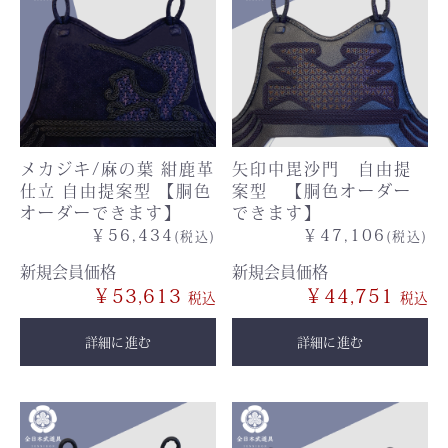
メカジキ/麻の葉 紺鹿革
矢印中毘沙門 自由提
仕立 自由提案型 【胴色
案型 【胴色オーダー
オーダーできます】
できます】
￥56,434
￥47,106
(税込)
(税込)
新規会員価格
新規会員価格
￥53,613
￥44,751
詳細に進む
詳細に進む