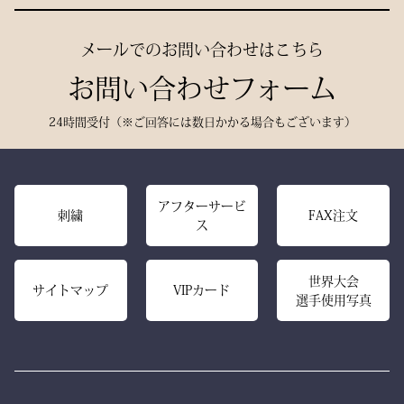
が集まる。
用。
静かに、しかし確実に存在
メールでのお問い合わせはこちら
深みある色合いと、驚くほ
感を放つ――それがベルベ
どの軽やかさを兼ね備え、
お問い合わせフォーム
ットの力です。
手にした瞬間、ふわりと温
派手ではない。だが、圧倒
24時間受付（※ご回答には数日かかる場合もございます）
もりを感じる風格ある仕上
的にかっこいい。
がりです。
強い選手ほど、道具にも品
格を求める。その感性に応
また、日本製の高精度アイ
アフターサービ
える竹刀袋です。
刺繍
FAX注文
ス
ロン技術と熟練の縫製によ
り、
内側は大切な竹刀をやさし
美しいヒダが長く続き、立
世界大会
く守るクッション構造。
サイトマップ
VIPカード
選手使用写真
ち姿までも凛々しく映えま
高密度ベルベットと日本製
す。
ならではの精密な縫製が、
型崩れを防ぎ、長年使って
ー 伝統と誇り、そして美
も美しい形を保ち続けま
しさを纏う。