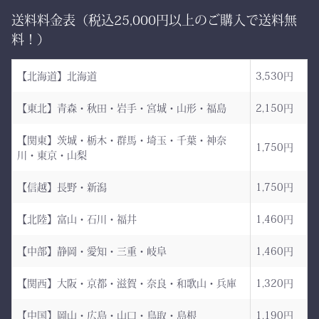
す。
送料料金表（税込25,000円以上のご購入で送料無
日本が世界に誇る本物の
「見た目だけ」では終わら
料！）
袴、その風合いをぜひご体
せない、本物の品質があり
感ください。
ます。
【北海道】北海道
3,530円
ただ運ぶための袋ではあり
【東北】青森・秋田・岩手・宮城・山形・福島
2,150円
AI袴 日本の美を縫う伝
ません。
統の一着 ― 武州金橋
【関東】茨城・栃木・群馬・埼玉・千葉・神奈
これは、
1,750円
川・東京・山梨
8800 木綿袴 ―
強さ・品格・こだわりをま
武州金橋8800 木綿袴
とうための竹刀袋。
【信越】長野・新潟
1,750円
（小島染織工業） × 熊本
【北陸】富山・石川・福井
1,460円
縫製工場
持つだけで気持ちが引き締
まり、
【中部】静岡・愛知・三重・岐阜
1,460円
日本が誇る伝統織物 武州
道場に入る一歩目から、勝
金橋（8800番手 木綿生
負のスイッチが入る。
【関西】大阪・京都・滋賀・奈良・和歌山・兵庫
1,320円
地） を使用した 本格木綿
【中国】岡山・広島・山口・鳥取・島根
1,190円
袴。