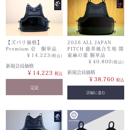
2026 ALL JAPAN
【ズバリ価格】
PITCH 鹿革風合生地 関
Premium 壱 胴単品
東麻の葉 胴単品
￥14,223
(税込)
￥40,800
(税込)
新規会員価格
新規会員価格
￥14,223
￥38,760
完売
詳細に進む