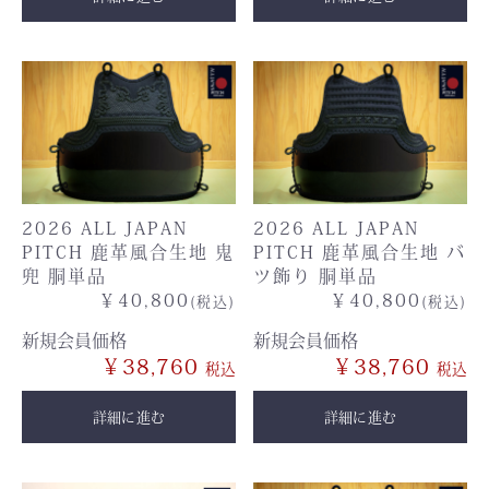
2026 ALL JAPAN
2026 ALL JAPAN
PITCH 鹿革風合生地 鬼
PITCH 鹿革風合生地 バ
兜 胴単品
ツ飾り 胴単品
￥40,800
￥40,800
(税込)
(税込)
新規会員価格
新規会員価格
￥38,760
￥38,760
詳細に進む
詳細に進む