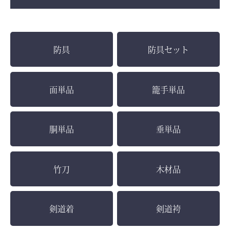
防具
防具セット
面単品
籠手単品
胴単品
垂単品
竹刀
木材品
剣道着
剣道袴