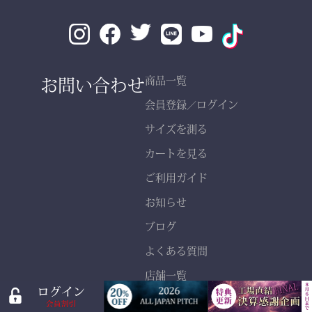
素材： 武州金橋 8800 木
綿（小島染織工業）
140年以上の歴史をもつ日
お問い合わせ
商品一覧
本最古クラスの木綿生地。
会員登録
ログイン
／
サイズを測る
縫製： 熊本縫製工場仕立
カートを見る
て
熟練職人の 丁寧な縫製
ご利用ガイド
で、耐久性と美しいシルエ
お知らせ
ットを実現。
ブログ
よくある質問
店舗一覧
特定商取引法に基づく表記