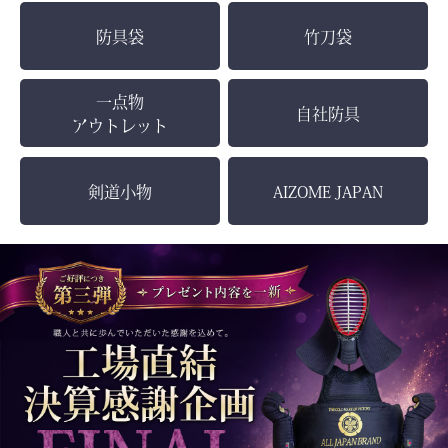
防具袋
竹刀袋
一点物
自社防具
アウトレット
剣道小物
AIZOME JAPAN