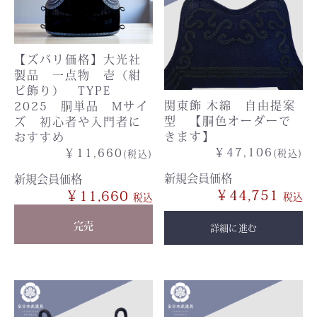
【ズバリ価格】大光社
製品 一点物 壱（紺
ピ飾り） TYPE
関東飾 木綿 自由提案
2025 胴単品 Mサイ
型 【胴色オーダーで
ズ 初心者や入門者に
きます】
おすすめ
￥47,106
￥11,660
(税込)
(税込)
新規会員価格
新規会員価格
￥44,751
￥11,660
完売
詳細に進む