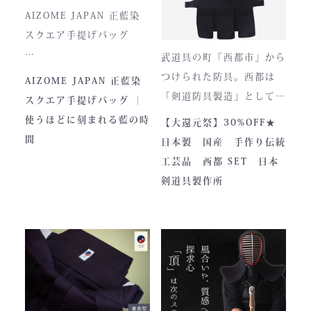
の完成形と呼ぶにふさわし
存在へと変化。
AIZOME JAPAN 正藍染
い逸品です。余計な装飾を
スクエア手提げバッグ
一切排し、機能美だけを追
武道具の町「西都市」から
求した姿。そこに宿るの
とってもお洒落な和柄の手
つけられた防具。西都は
AIZOME JAPAN 正藍染
は、全日本武道具が誇
さらに、熊本の熟練職人に
提げバッグです。
「剣道防具製造」として町
スクエア手提げバッグ ｜
る“実用美”と魂の職人技で
よる縫製により、美しさと
内側には2つのポケットが
のPRやふるさと納税のた
使うほどに刻まれる藍の時
【大還元祭】30%OFF★
す。
耐久性を高次元で両立して
ついております。
めに作られました。しかし
間
日本製 国産 手作り伝統
います。
全国の販売店様の強い意向
工芸品 西都 SET 日本
■サイズ
で卸販売を開始すると瞬く
剣道具製作所
高さ30cm x 幅33cm x
間に依頼殺到し人気ブラン
奥行12cm
ドとなりました。コンセプ
ハンドルの高さ：22cm
トが町のPRとふるさと納
税ということもあり、高品
■仕様
質低価格をできるだけ再現
ファスナー部分にはYKK製
しております。特に籠手は
を使用しております。
使いやすいと評判です。