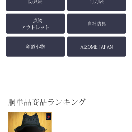
防具袋
竹刀袋
一点物
自社防具
アウトレット
剣道小物
AIZOME JAPAN
胴単品商品ランキング