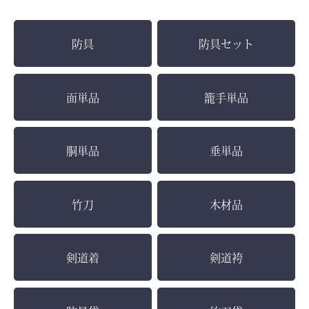
防具
防具セット
面単品
籠手単品
胴単品
垂単品
竹刀
木材品
剣道着
剣道袴