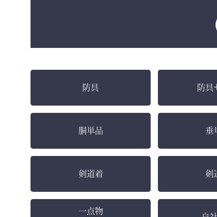
防具
防具
胴単品
垂
剣道着
剣
一点物
自