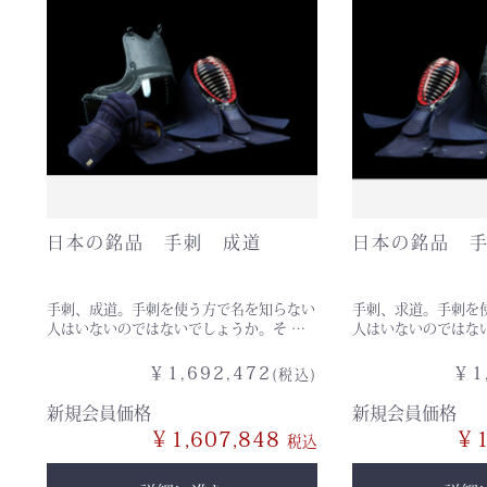
日本の銘品 手刺 成道
日本の銘品 
手刺、成道。手刺を使う方で名を知らない
手刺、求道。手刺を
人はいないのではないでしょうか。そ …
￥1,692,472
￥1
(税込)
新規会員価格
新規会員価格
￥1,607,848
￥1