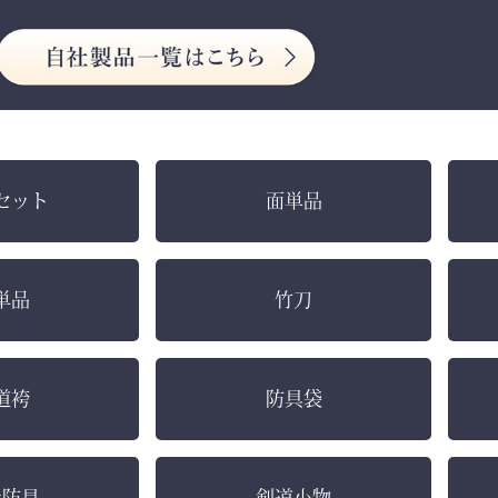
セット
面単品
単品
竹刀
道袴
防具袋
社防具
剣道小物