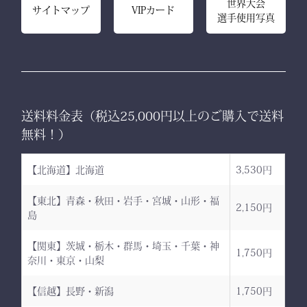
世界大会
サイトマップ
VIPカード
選手使用写真
送料料金表（税込25,000円以上のご購入で送料
無料！）
【北海道】北海道
3,530円
【東北】青森・秋田・岩手・宮城・山形・福
2,150円
島
【関東】茨城・栃木・群馬・埼玉・千葉・神
1,750円
奈川・東京・山梨
【信越】長野・新潟
1,750円