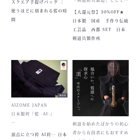
スクエア手提げバッグ ｜
は、全日本武道具が誇
さらに、熊本の熟練職人に
内側には2つのポケットが
のPRやふるさと納税のた
使うほどに刻まれる藍の時
【大還元祭】30%OFF★
る“実用美”と魂の職人技で
よる縫製により、美しさと
ついております。
めに作られました。しかし
間
日本製 国産 手作り伝統
す。
耐久性を高次元で両立して
全国の販売店様の強い意向
工芸品 西都 SET 日本
います。
■サイズ
で卸販売を開始すると瞬く
剣道具製作所
高さ30cm x 幅33cm x
間に依頼殺到し人気ブラン
奥行12cm
ドとなりました。コンセプ
ハンドルの高さ：22cm
トが町のPRとふるさと納
税ということもあり、高品
■仕様
質低価格をできるだけ再現
ファスナー部分にはYKK製
しております。特に籠手は
を使用しております。
使いやすいと評判です。
入荷時期やロットにより、
AIZOME JAPAN
ファスナーのデザイン・仕
日本製袴「藍 -AI-」
様が一部異なる場合がござ
剣道を始めたばかりの初心
います。
― 武州正藍染 × 熊本工
者から有段者にもおすすめ
頂点に立つ袴 AI袴― 日本
場製作 ―