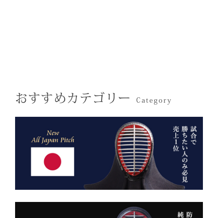
熟練した職人が製作します
づくほどに伝わる本物の質
凛とした佇まいの中にも確
ので縫製が綺麗です。また
感。
かな「生命の力」を感じま
ジャージの「乾きやすさ」
この竹刀袋は、日本の工場
す。
と「軽さ」をそなえ、見か
で熟練の職人が一つひとつ
けはテトロン袴よりも高級
仕立てた、“持つ人の格”を
その気品はまさに格別。
感があります。
引き上げる特別な一本で
数々の名勝負の舞台にも選
す。
おすすめカテゴリー
ばれた、 純日本製の誇り
Category
が息づいています。
試合会場で竹刀袋を手に取
った瞬間、
生地には、埼玉・武州の老
「何だ、あれは？」と視線
舗「小島染織」の藍布を使
が集まる。
用。
静かに、しかし確実に存在
深みある色合いと、驚くほ
感を放つ――それがベルベ
どの軽やかさを兼ね備え、
ットの力です。
手にした瞬間、ふわりと温
派手ではない。だが、圧倒
もりを感じる風格ある仕上