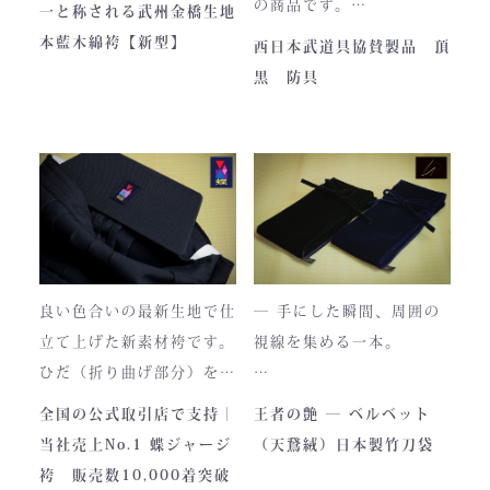
の商品です。
一と称される武州金橋生地
本商品は本藍染を使用して
【商品内容】
本藍木綿袴【新型】
西日本武道具協賛製品 頂
います。
・頂黒セット
黒 防具
使い始めは色移りすること
貴重な「本藍」の香りがほ
もございますが、
のかに漂う、至高の一着。
それもまた"本物の証"。
日本国内でも袴を手がける
職人が数えるほどしかいな
使い込むほどに色は落ち着
い今、
き、
この袴は、一針一針に魂を
あなただけの一着へと育っ
込めて仕立てられた 日本
ていきます。
最高峰の逸品 です。
良い色合いの最新生地で仕
― 手にした瞬間、周囲の
藍が変化していく時間ご
立て上げた新素材袴です。
視線を集める一本。
と、お楽しみください。
製作の地は、火の国・熊
ひだ（折り曲げ部分）を縫
本。
い込んでありますので洗濯
深く艶めくベルベットの光
全国の公式取引店で支持｜
王者の艶 ― ベルベット
力強い大地と、真摯な職人
しても崩れが少なく簡単に
沢。
当社売上No.1 蝶ジャージ
（天鵞絨）日本製竹刀袋
の手が織りなすこの袴に
折りたためます。
一目でわかる高級感と、近
袴 販売数10,000着突破
は、