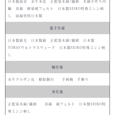
日本製面金 水牛本皮 正藍染木綿/織刺 木綿手作り内
輪 真綿 軽量純フェルト 日本製SEIKO特殊ミシン刺
し 面縁塗料日本製
籠手仕様
日本製鹿毛 日本製綿 正藍染木綿/織刺 日本製
TORAYウルトラスウェード 日本製SEIKO特殊ミシン刺
し
胴仕様
水牛クロザン皮 樹脂胴台 手刺胸 手飾り
垂仕様
正藍染木綿/織刺 真綿 純フェルト 日本製SEIKO特
殊ミシン刺し