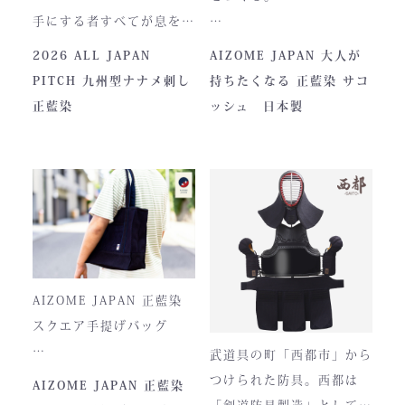
手にする者すべてが息をの
む、現代剣道具の頂点。一
本製品は、日本が誇る伝統
2026 ALL JAPAN
AIZOME JAPAN 大人が
度着けた者にしかわからな
素材「正藍染生地」を使用
PITCH 九州型ナナメ刺し
持ちたくなる 正藍染 サコ
い、“本物”の存在感。ALL
し、熊本の製作拠点にて一
正藍染
ッシュ 日本製
JAPAN PITCHは、全国の
つひとつ丁寧に仕立てられ
剣士たちから絶大な信頼を
ています。
集めてきた防具です。その
堅牢さ、美しい造形、そし
て驚くほどの機動力。実戦
に必要な「守り」と「動
正藍染ならではの深みある
き」を極限まで高めたこの
色合いは、使い込むほどに
一式は、まさに現代剣道具
風合いが増し、唯一無二の
AIZOME JAPAN 正藍染
の完成形と呼ぶにふさわし
存在へと変化。
スクエア手提げバッグ
い逸品です。余計な装飾を
武道具の町「西都市」から
一切排し、機能美だけを追
とってもお洒落な和柄の手
つけられた防具。西都は
AIZOME JAPAN 正藍染
求した姿。そこに宿るの
提げバッグです。
「剣道防具製造」として町