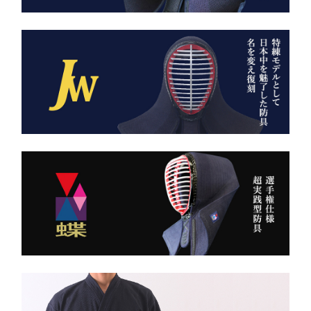
ただ運ぶための袋ではあり
AI袴 日本の美を縫う伝
ません。
統の一着 ― 武州金橋
これは、
8800 木綿袴 ―
強さ・品格・こだわりをま
武州金橋8800 木綿袴
とうための竹刀袋。
（小島染織工業） × 熊本
縫製工場
持つだけで気持ちが引き締
まり、
日本が誇る伝統織物 武州
道場に入る一歩目から、勝
金橋（8800番手 木綿生
負のスイッチが入る。
地） を使用した 本格木綿
袴。
――その一本を、あなたの
生地は明治5年創業の老舗
手に。
小島染織工業 による純国
産素材。
縫製は熊本の熟練縫製工場
で丁寧に仕立てられ、耐