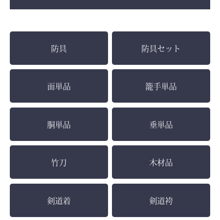
防具
防具セット
面単品
籠手単品
胴単品
垂単品
竹刀
木材品
剣道着
剣道袴