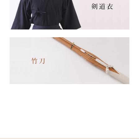
久性と着心地を両立してい
ます。
✔ 日本製ならではの安心
品質
✔ 程よい厚みと丈夫さ —
日々の稽古・大会でも安心
✔ 自然な綿素材で軽やか
な動き
✔ 伝統色・定番色の豊富
なバリエーション
素材： 武州金橋 8800 木
綿（小島染織工業）
140年以上の歴史をもつ日
本最古クラスの木綿生地。