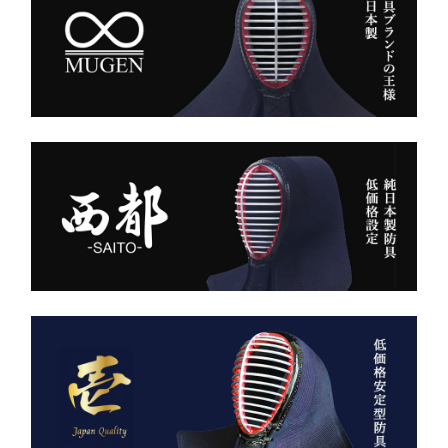
的にかっこいい。
がりです。
強い選手ほど、道具にも品
格を求める。その感性に応
また、日本製の高精度アイ
える竹刀袋です。
ロン技術と熟練の縫製によ
り、
内側は大切な竹刀をやさし
美しいヒダが長く続き、立
く守るクッション構造。
ち姿までも凛々しく映えま
高密度ベルベットと日本製
す。
ならではの精密な縫製が、
型崩れを防ぎ、長年使って
ー 伝統と誇り、そして美
も美しい形を保ち続けま
しさを纏う。
す。
日本が世界に誇る本物の
「見た目だけ」では終わら
袴、その風合いをぜひご体
せない、本物の品質があり
感ください。
ます。