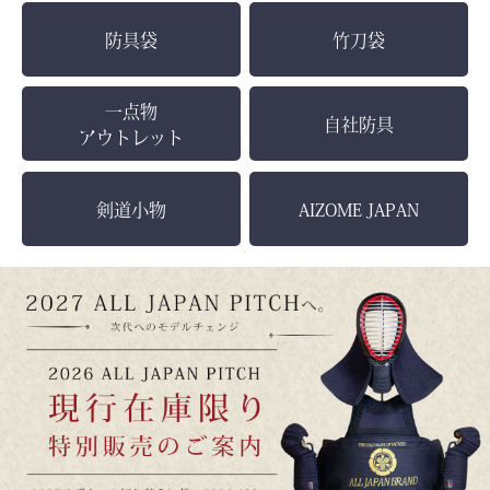
防具袋
竹刀袋
一点物
自社防具
アウトレット
剣道小物
AIZOME JAPAN