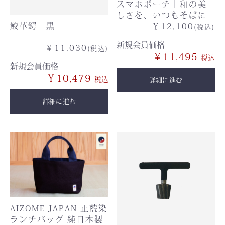
スマホポーチ｜和の美
しさを、いつもそばに
鮫革鍔 黒
￥12,100
(税込)
新規会員価格
￥11,030
(税込)
￥11,495
新規会員価格
￥10,479
詳細に進む
詳細に進む
AIZOME JAPAN 正藍染
ランチバッグ 純日本製