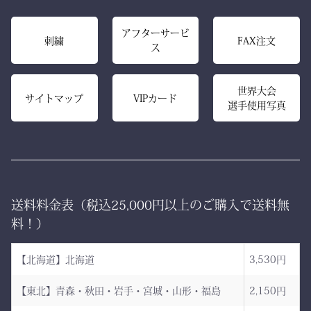
格を求める。その感性に応
また、日本製の高精度アイ
アフターサービ
える竹刀袋です。
刺繍
FAX注文
ス
ロン技術と熟練の縫製によ
り、
内側は大切な竹刀をやさし
美しいヒダが長く続き、立
世界大会
く守るクッション構造。
サイトマップ
VIPカード
選手使用写真
ち姿までも凛々しく映えま
高密度ベルベットと日本製
す。
ならではの精密な縫製が、
型崩れを防ぎ、長年使って
ー 伝統と誇り、そして美
も美しい形を保ち続けま
しさを纏う。
す。
送料料金表（税込25,000円以上のご購入で送料無
日本が世界に誇る本物の
「見た目だけ」では終わら
料！）
袴、その風合いをぜひご体
せない、本物の品質があり
感ください。
ます。
【北海道】北海道
3,530円
ただ運ぶための袋ではあり
【東北】青森・秋田・岩手・宮城・山形・福島
2,150円
AI袴 日本の美を縫う伝
ません。