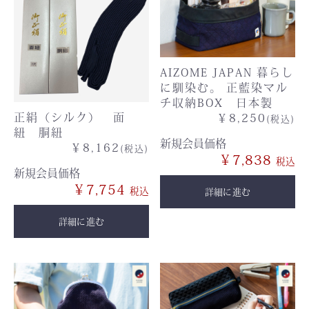
AIZOME JAPAN 暮らし
に馴染む。 正藍染マル
チ収納BOX 日本製
正絹（シルク） 面
￥8,250
(税込)
紐 胴紐
新規会員価格
￥8,162
(税込)
￥7,838
新規会員価格
￥7,754
詳細に進む
詳細に進む