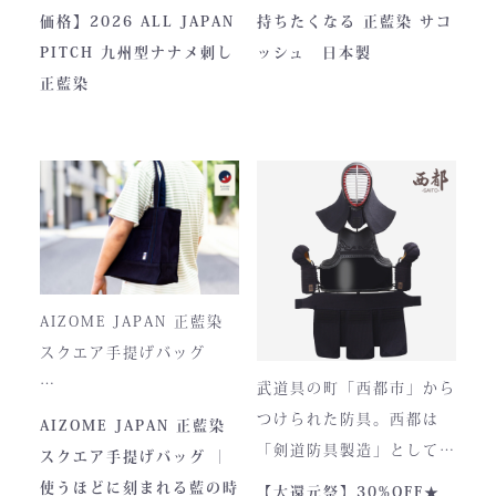
度着けた者にしかわからな
素材「正藍染生地」を使用
価格】2026 ALL JAPAN
持ちたくなる 正藍染 サコ
い、“本物”の存在感。ALL
し、熊本の製作拠点にて一
PITCH 九州型ナナメ刺し
ッシュ 日本製
JAPAN PITCHは、全国の
つひとつ丁寧に仕立てられ
正藍染
剣士たちから絶大な信頼を
ています。
集めてきた防具です。その
堅牢さ、美しい造形、そし
て驚くほどの機動力。実戦
に必要な「守り」と「動
正藍染ならではの深みある
き」を極限まで高めたこの
色合いは、使い込むほどに
一式は、まさに現代剣道具
風合いが増し、唯一無二の
の完成形と呼ぶにふさわし
存在へと変化。
AIZOME JAPAN 正藍染
い逸品です。余計な装飾を
スクエア手提げバッグ
一切排し、機能美だけを追
武道具の町「西都市」から
求した姿。そこに宿るの
とってもお洒落な和柄の手
つけられた防具。西都は
AIZOME JAPAN 正藍染
は、全日本武道具が誇
さらに、熊本の熟練職人に
提げバッグです。
「剣道防具製造」として町
スクエア手提げバッグ ｜
る“実用美”と魂の職人技で
よる縫製により、美しさと
内側には2つのポケットが
のPRやふるさと納税のた
使うほどに刻まれる藍の時
【大還元祭】30%OFF★