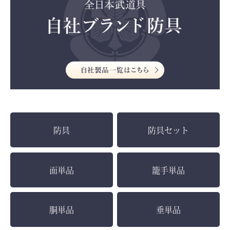
防具
防具セット
面単品
籠手単品
胴単品
垂単品