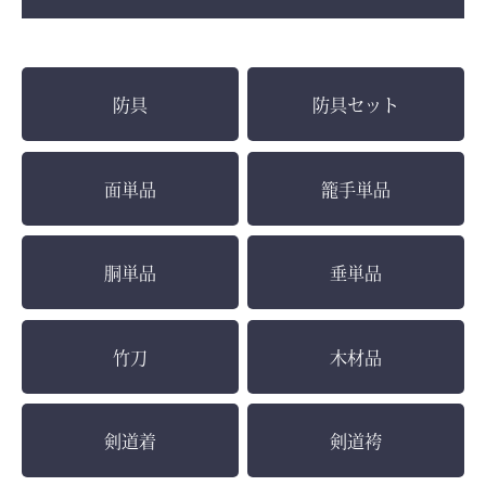
防具
防具セット
面単品
籠手単品
胴単品
垂単品
竹刀
木材品
剣道着
剣道袴