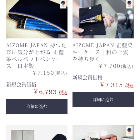
AIZOME JAPAN 持つた
AIZOME JAPAN 正藍染
びに気分が上がる 正藍
キーケース｜和の上質
染ベルベットペンケー
を持ち歩く
ス 日本製
￥7,700
(税込)
￥7,150
(税込)
新規会員価格
新規会員価格
￥7,315
￥6,793
詳細に進む
詳細に進む