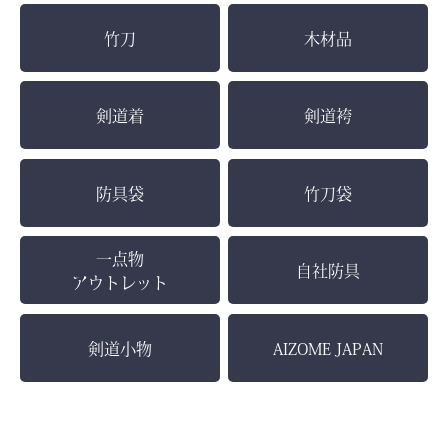
竹刀
木材品
剣道着
剣道袴
防具袋
竹刀袋
一点物
自社防具
アウトレット
剣道小物
AIZOME JAPAN