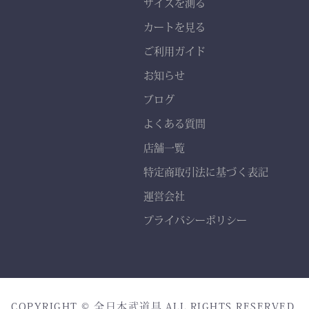
サイズを測る
縫製： 熊本縫製工場仕立
カートを見る
て
熟練職人の 丁寧な縫製
ご利用ガイド
で、耐久性と美しいシルエ
お知らせ
ットを実現。
ブログ
よくある質問
店舗一覧
特定商取引法に基づく表記
運営会社
プライバシーポリシー
COPYRIGHT © 全日本武道具.ALL RIGHTS RESERVED.