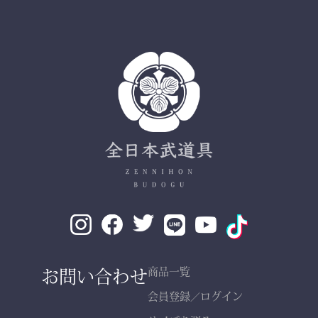
ます。
✔ 日本製ならではの安心
品質
✔ 程よい厚みと丈夫さ —
日々の稽古・大会でも安心
✔ 自然な綿素材で軽やか
な動き
✔ 伝統色・定番色の豊富
なバリエーション
素材： 武州金橋 8800 木
綿（小島染織工業）
140年以上の歴史をもつ日
お問い合わせ
商品一覧
本最古クラスの木綿生地。
会員登録
ログイン
／