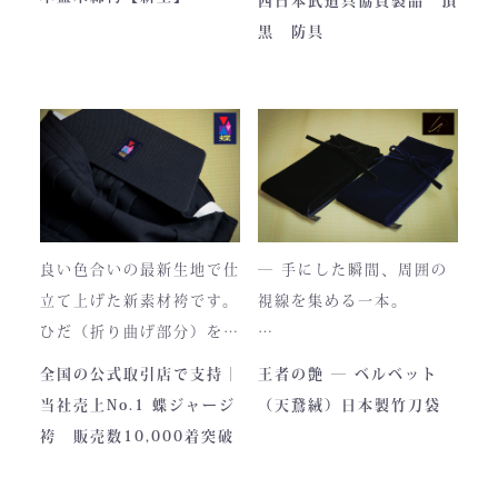
西日本武道具協賛製品 頂
います。
・頂黒セット
黒 防具
使い始めは色移りすること
貴重な「本藍」の香りがほ
もございますが、
のかに漂う、至高の一着。
それもまた"本物の証"。
日本国内でも袴を手がける
職人が数えるほどしかいな
使い込むほどに色は落ち着
い今、
き、
この袴は、一針一針に魂を
あなただけの一着へと育っ
込めて仕立てられた 日本
ていきます。
最高峰の逸品 です。
良い色合いの最新生地で仕
― 手にした瞬間、周囲の
藍が変化していく時間ご
立て上げた新素材袴です。
視線を集める一本。
と、お楽しみください。
製作の地は、火の国・熊
ひだ（折り曲げ部分）を縫
本。
い込んでありますので洗濯
深く艶めくベルベットの光
全国の公式取引店で支持｜
王者の艶 ― ベルベット
力強い大地と、真摯な職人
しても崩れが少なく簡単に
沢。
当社売上No.1 蝶ジャージ
（天鵞絨）日本製竹刀袋
の手が織りなすこの袴に
折りたためます。
一目でわかる高級感と、近
袴 販売数10,000着突破
は、
熟練した職人が製作します
づくほどに伝わる本物の質
凛とした佇まいの中にも確
ので縫製が綺麗です。また
感。