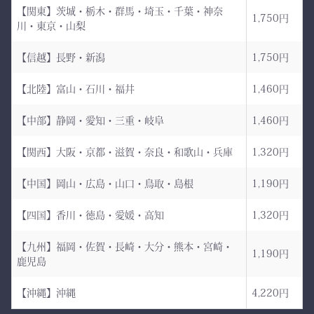
統の一着 ― 武州金橋
【関東】茨城・栃木・群馬・埼玉・千葉・神奈
これは、
1,750円
川・東京・山梨
8800 木綿袴 ―
強さ・品格・こだわりをま
武州金橋8800 木綿袴
とうための竹刀袋。
【信越】長野・新潟
1,750円
（小島染織工業） × 熊本
【北陸】富山・石川・福井
1,460円
縫製工場
持つだけで気持ちが引き締
まり、
【中部】静岡・愛知・三重・岐阜
1,460円
日本が誇る伝統織物 武州
道場に入る一歩目から、勝
金橋（8800番手 木綿生
負のスイッチが入る。
【関西】大阪・京都・滋賀・奈良・和歌山・兵庫
1,320円
地） を使用した 本格木綿
【中国】岡山・広島・山口・鳥取・島根
1,190円
袴。
――その一本を、あなたの
生地は明治5年創業の老舗
手に。
【四国】香川・徳島・愛媛・高知
1,320円
小島染織工業 による純国
産素材。
【九州】福岡・佐賀・長崎・大分・熊本・宮崎・
1,190円
鹿児島
縫製は熊本の熟練縫製工場
で丁寧に仕立てられ、耐
【沖縄】沖縄
4,220円
久性と着心地を両立してい