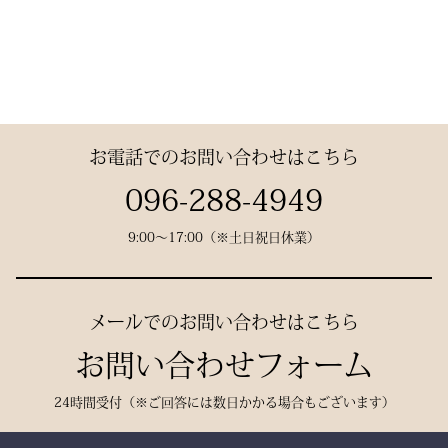
かな「生命の力」を感じま
ジャージの「乾きやすさ」
この竹刀袋は、日本の工場
す。
と「軽さ」をそなえ、見か
で熟練の職人が一つひとつ
けはテトロン袴よりも高級
仕立てた、“持つ人の格”を
その気品はまさに格別。
感があります。
引き上げる特別な一本で
数々の名勝負の舞台にも選
す。
お電話でのお問い合わせはこちら
ばれた、 純日本製の誇り
が息づいています。
試合会場で竹刀袋を手に取
096-288-4949
った瞬間、
9:00〜17:00（※土日祝日休業）
生地には、埼玉・武州の老
「何だ、あれは？」と視線
舗「小島染織」の藍布を使
が集まる。
用。
静かに、しかし確実に存在
メールでのお問い合わせはこちら
深みある色合いと、驚くほ
感を放つ――それがベルベ
どの軽やかさを兼ね備え、
お問い合わせフォーム
ットの力です。
手にした瞬間、ふわりと温
派手ではない。だが、圧倒
24時間受付（※ご回答には数日かかる場合もございます）
もりを感じる風格ある仕上
的にかっこいい。
がりです。
強い選手ほど、道具にも品