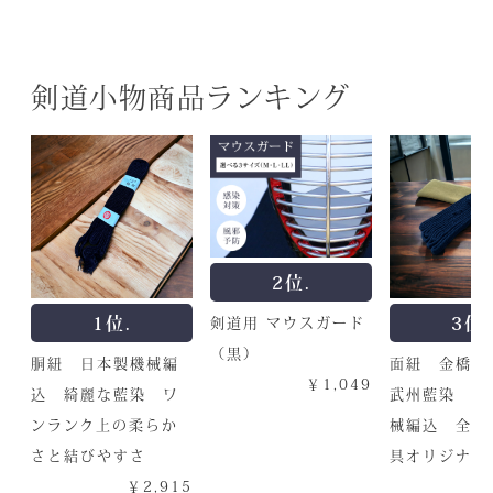
剣道小物商品ランキング
2位.
1位.
3位.
剣道用 マウスガード
（黒）
胴紐 日本製機械編
面紐 金橋 
￥1,049
込 綺麗な藍染 ワ
武州藍染 日
ンランク上の柔らか
械編込 全日
さと結びやすさ
具オリジナル
￥2,915