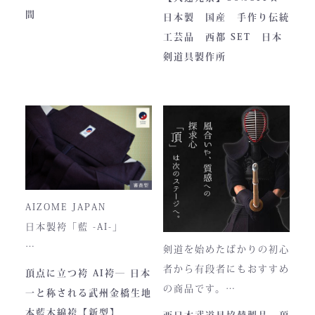
す。
耐久性を高次元で両立して
ついております。
めに作られました。しかし
間
日本製 国産 手作り伝統
います。
全国の販売店様の強い意向
工芸品 西都 SET 日本
■サイズ
で卸販売を開始すると瞬く
剣道具製作所
高さ30cm x 幅33cm x
間に依頼殺到し人気ブラン
奥行12cm
ドとなりました。コンセプ
ハンドルの高さ：22cm
トが町のPRとふるさと納
税ということもあり、高品
■仕様
質低価格をできるだけ再現
ファスナー部分にはYKK製
しております。特に籠手は
を使用しております。
使いやすいと評判です。
入荷時期やロットにより、
AIZOME JAPAN
ファスナーのデザイン・仕
日本製袴「藍 -AI-」
様が一部異なる場合がござ
剣道を始めたばかりの初心
います。
― 武州正藍染 × 熊本工
者から有段者にもおすすめ
頂点に立つ袴 AI袴― 日本
場製作 ―
の商品です。
一と称される武州金橋生地
本商品は本藍染を使用して
【商品内容】
本藍木綿袴【新型】