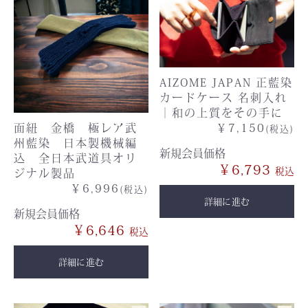
AIZOME JAPAN 正藍染
カードケース 名刺入れ
｜和の上質をその手に
面紐 金橋 極レア武
￥7,150
(税込)
州藍染 日本製機械編
新規会員価格
込 全日本武道具オリ
￥6,793
ジナル製品
￥6,996
(税込)
詳細に進む
新規会員価格
￥6,646
詳細に進む