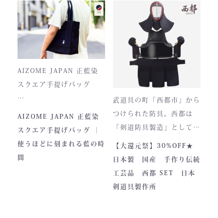
堅牢さ、美しい造形、そし
て驚くほどの機動力。実戦
に必要な「守り」と「動
正藍染ならではの深みある
き」を極限まで高めたこの
色合いは、使い込むほどに
一式は、まさに現代剣道具
風合いが増し、唯一無二の
の完成形と呼ぶにふさわし
存在へと変化。
AIZOME JAPAN 正藍染
い逸品です。余計な装飾を
スクエア手提げバッグ
一切排し、機能美だけを追
武道具の町「西都市」から
求した姿。そこに宿るの
とってもお洒落な和柄の手
つけられた防具。西都は
AIZOME JAPAN 正藍染
は、全日本武道具が誇
さらに、熊本の熟練職人に
提げバッグです。
「剣道防具製造」として町
スクエア手提げバッグ ｜
る“実用美”と魂の職人技で
よる縫製により、美しさと
内側には2つのポケットが
のPRやふるさと納税のた
使うほどに刻まれる藍の時
【大還元祭】30%OFF★
す。
耐久性を高次元で両立して
ついております。
めに作られました。しかし
間
日本製 国産 手作り伝統
います。
全国の販売店様の強い意向
工芸品 西都 SET 日本
■サイズ
で卸販売を開始すると瞬く
剣道具製作所
高さ30cm x 幅33cm x
間に依頼殺到し人気ブラン
奥行12cm
ドとなりました。コンセプ