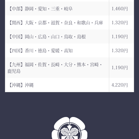
まり、
【中部】静岡・愛知・三重・岐阜
1,460円
日本が誇る伝統織物 武州
道場に入る一歩目から、勝
金橋（8800番手 木綿生
負のスイッチが入る。
【関西】大阪・京都・滋賀・奈良・和歌山・兵庫
1,320円
地） を使用した 本格木綿
【中国】岡山・広島・山口・鳥取・島根
1,190円
袴。
――その一本を、あなたの
生地は明治5年創業の老舗
手に。
【四国】香川・徳島・愛媛・高知
1,320円
小島染織工業 による純国
産素材。
【九州】福岡・佐賀・長崎・大分・熊本・宮崎・
1,190円
鹿児島
縫製は熊本の熟練縫製工場
で丁寧に仕立てられ、耐
【沖縄】沖縄
4,220円
久性と着心地を両立してい
ます。
✔ 日本製ならではの安心
品質
✔ 程よい厚みと丈夫さ —