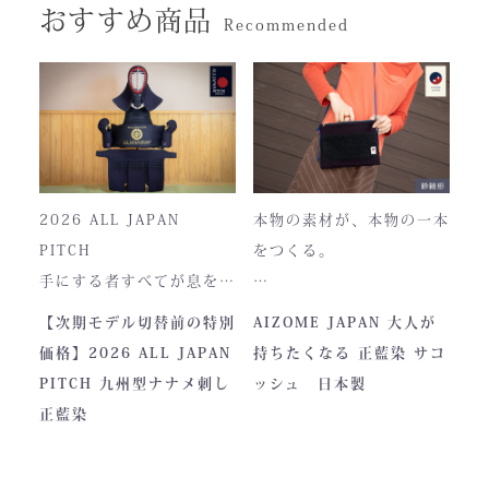
おすすめ商品
Recommended
2026 ALL JAPAN
本物の素材が、本物の一本
PITCH
をつくる。
手にする者すべてが息をの
む、現代剣道具の頂点。一
本製品は、日本が誇る伝統
【次期モデル切替前の特別
AIZOME JAPAN 大人が
度着けた者にしかわからな
素材「正藍染生地」を使用
価格】2026 ALL JAPAN
持ちたくなる 正藍染 サコ
い、“本物”の存在感。ALL
し、熊本の製作拠点にて一
PITCH 九州型ナナメ刺し
ッシュ 日本製
JAPAN PITCHは、全国の
つひとつ丁寧に仕立てられ
正藍染
剣士たちから絶大な信頼を
ています。
集めてきた防具です。その