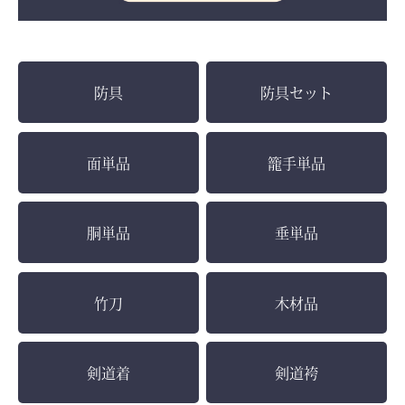
防具
防具セット
面単品
籠手単品
胴単品
垂単品
竹刀
木材品
剣道着
剣道袴