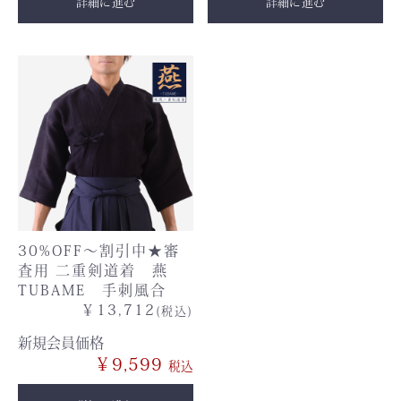
詳細に進む
詳細に進む
30%OFF〜割引中★審
査用 二重剣道着 燕
TUBAME 手刺風合
￥13,712
(税込)
新規会員価格
￥9,599