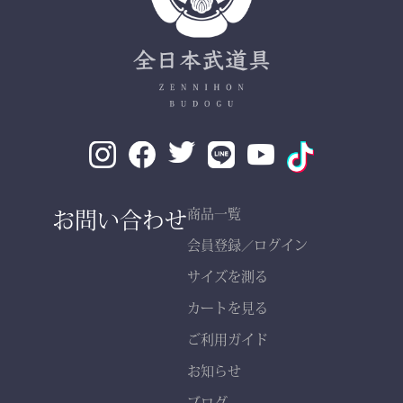
日々の稽古・大会でも安心
✔ 自然な綿素材で軽やか
な動き
✔ 伝統色・定番色の豊富
なバリエーション
素材： 武州金橋 8800 木
綿（小島染織工業）
140年以上の歴史をもつ日
お問い合わせ
商品一覧
本最古クラスの木綿生地。
会員登録
ログイン
／
サイズを測る
縫製： 熊本縫製工場仕立
カートを見る
て
熟練職人の 丁寧な縫製
ご利用ガイド
で、耐久性と美しいシルエ
お知らせ
ットを実現。
ブログ