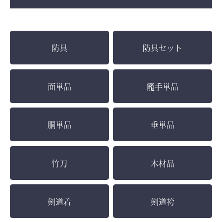
防具
防具セット
面単品
籠手単品
胴単品
垂単品
竹刀
木材品
剣道着
剣道袴