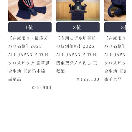
1位.
2位.
3位.
【在庫限り・最終ズ
【次期モデル切替前
【在庫限り・
バリ価格】2025
の特別価格】2026
バリ価格】20
ALL JAPAN PITCH
ALL JAPAN PITCH
ALL JAPAN 
クロスピッチ 鹿革風
関東型グノメ刺し 正
クロスピッチ
合生地 正藍染木綿
藍染
合生地 正
面単品
￥127,100
籠手単品
￥69,960
￥