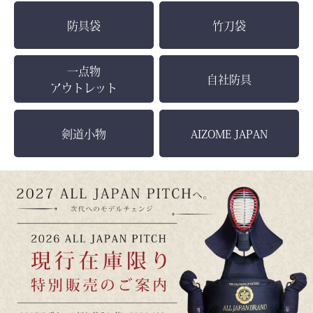
防具袋
竹刀袋
一点物
自社防具
アウトレット
剣道小物
AIZOME JAPAN