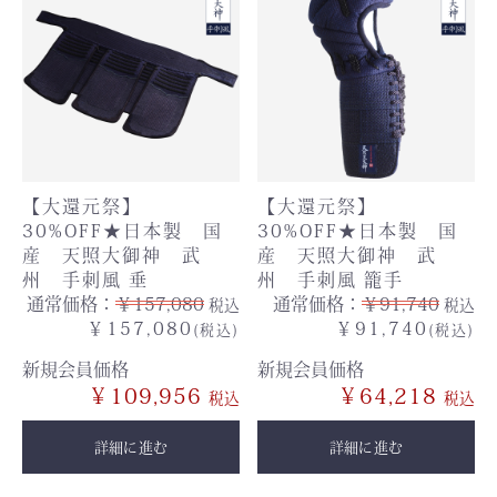
【大還元祭】
【大還元祭】
30%OFF★日本製 国
30%OFF★日本製 国
産 天照大御神 武
産 天照大御神 武
州 手刺風 垂
州 手刺風 籠手
通常価格：
￥157,080
通常価格：
￥91,740
税込
税込
￥157,080
￥91,740
(税込)
(税込)
新規会員価格
新規会員価格
￥109,956
￥64,218
詳細に進む
詳細に進む