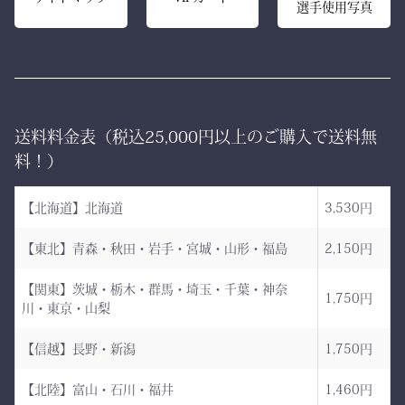
選手使用写真
ち姿までも凛々しく映えま
高密度ベルベットと日本製
す。
ならではの精密な縫製が、
型崩れを防ぎ、長年使って
ー 伝統と誇り、そして美
も美しい形を保ち続けま
しさを纏う。
す。
送料料金表（税込25,000円以上のご購入で送料無
日本が世界に誇る本物の
「見た目だけ」では終わら
料！）
袴、その風合いをぜひご体
せない、本物の品質があり
感ください。
ます。
【北海道】北海道
3,530円
ただ運ぶための袋ではあり
【東北】青森・秋田・岩手・宮城・山形・福島
2,150円
AI袴 日本の美を縫う伝
ません。
統の一着 ― 武州金橋
【関東】茨城・栃木・群馬・埼玉・千葉・神奈
これは、
1,750円
川・東京・山梨
8800 木綿袴 ―
強さ・品格・こだわりをま
武州金橋8800 木綿袴
とうための竹刀袋。
【信越】長野・新潟
1,750円
（小島染織工業） × 熊本
【北陸】富山・石川・福井
1,460円
縫製工場
持つだけで気持ちが引き締