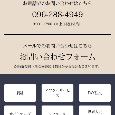
お電話でのお問い合わせはこちら
ばれた、 純日本製の誇り
が息づいています。
試合会場で竹刀袋を手に取
096-288-4949
った瞬間、
9:00〜17:00（※土日祝日休業）
生地には、埼玉・武州の老
「何だ、あれは？」と視線
舗「小島染織」の藍布を使
が集まる。
用。
静かに、しかし確実に存在
メールでのお問い合わせはこちら
深みある色合いと、驚くほ
感を放つ――それがベルベ
どの軽やかさを兼ね備え、
お問い合わせフォーム
ットの力です。
手にした瞬間、ふわりと温
派手ではない。だが、圧倒
24時間受付（※ご回答には数日かかる場合もございます）
もりを感じる風格ある仕上
的にかっこいい。
がりです。
強い選手ほど、道具にも品
格を求める。その感性に応
また、日本製の高精度アイ
アフターサービ
える竹刀袋です。
刺繍
FAX注文
ス
ロン技術と熟練の縫製によ
り、
内側は大切な竹刀をやさし
美しいヒダが長く続き、立
世界大会
く守るクッション構造。
サイトマップ
VIPカード