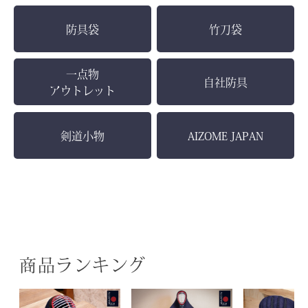
防具袋
竹刀袋
一点物
自社防具
アウトレット
剣道小物
AIZOME JAPAN
商品ランキング