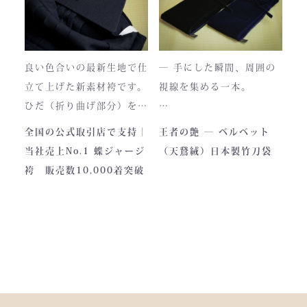
使い込むほどに色は落ち着
い今、
き、
この袴は、一針一針に魂を
あなただけの一着へと育っ
込めて仕立てられた 日本
ていきます。
最高峰の逸品 です。
良い色合いの最新生地で仕
― 手にした瞬間、周囲の
藍が変化していく時間ご
立て上げた新素材袴です。
視線を集める一本。
と、お楽しみください。
製作の地は、火の国・熊
ひだ（折り曲げ部分）を縫
本。
い込んでありますので洗濯
深く艶めくベルベットの光
全国の公式取引店で支持｜
王者の艶 ― ベルベット
力強い大地と、真摯な職人
しても崩れが少なく簡単に
沢。
当社売上No.1 蝶ジャージ
（天鵞絨）日本製竹刀袋
の手が織りなすこの袴に
折りたためます。
一目でわかる高級感と、近
袴 販売数10,000着突破
は、
熟練した職人が製作します
づくほどに伝わる本物の質
凛とした佇まいの中にも確
ので縫製が綺麗です。また
感。
かな「生命の力」を感じま
ジャージの「乾きやすさ」
この竹刀袋は、日本の工場
す。
と「軽さ」をそなえ、見か
で熟練の職人が一つひとつ
けはテトロン袴よりも高級
仕立てた、“持つ人の格”を
その気品はまさに格別。
感があります。
引き上げる特別な一本で
数々の名勝負の舞台にも選
す。