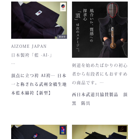
ハンドルの高さ：22cm
トが町のPRとふるさと納
税ということもあり、高品
■仕様
質低価格をできるだけ再現
ファスナー部分にはYKK製
しております。特に籠手は
を使用しております。
使いやすいと評判です。
入荷時期やロットにより、
AIZOME JAPAN
ファスナーのデザイン・仕
日本製袴「藍 -AI-」
様が一部異なる場合がござ
剣道を始めたばかりの初心
います。
― 武州正藍染 × 熊本工
者から有段者にもおすすめ
頂点に立つ袴 AI袴― 日本
場製作 ―
の商品です。
一と称される武州金橋生地
本商品は本藍染を使用して
【商品内容】
本藍木綿袴【新型】
西日本武道具協賛製品 頂
います。
・頂黒セット
黒 防具
使い始めは色移りすること
貴重な「本藍」の香りがほ
もございますが、
のかに漂う、至高の一着。
それもまた"本物の証"。
日本国内でも袴を手がける
職人が数えるほどしかいな