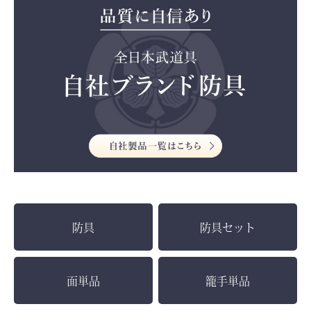
防具
防具セット
面単品
籠手単品