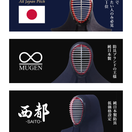
「何だ、あれは？」と視線
舗「小島染織」の藍布を使
が集まる。
用。
静かに、しかし確実に存在
深みある色合いと、驚くほ
感を放つ――それがベルベ
どの軽やかさを兼ね備え、
ットの力です。
手にした瞬間、ふわりと温
派手ではない。だが、圧倒
もりを感じる風格ある仕上
的にかっこいい。
がりです。
強い選手ほど、道具にも品
格を求める。その感性に応
また、日本製の高精度アイ
える竹刀袋です。
ロン技術と熟練の縫製によ
り、
内側は大切な竹刀をやさし
美しいヒダが長く続き、立
く守るクッション構造。
ち姿までも凛々しく映えま
高密度ベルベットと日本製
す。
ならではの精密な縫製が、
型崩れを防ぎ、長年使って
ー 伝統と誇り、そして美