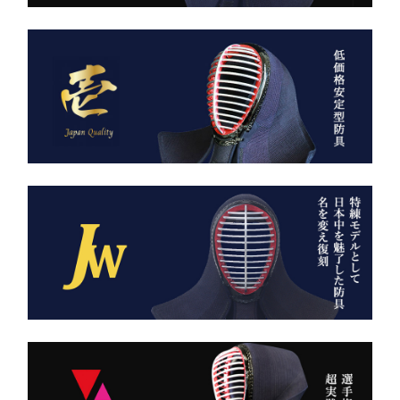
も美しい形を保ち続けま
しさを纏う。
す。
日本が世界に誇る本物の
「見た目だけ」では終わら
袴、その風合いをぜひご体
せない、本物の品質があり
感ください。
ます。
ただ運ぶための袋ではあり
AI袴 日本の美を縫う伝
ません。
統の一着 ― 武州金橋
これは、
8800 木綿袴 ―
強さ・品格・こだわりをま
武州金橋8800 木綿袴
とうための竹刀袋。
（小島染織工業） × 熊本
縫製工場
持つだけで気持ちが引き締
まり、
日本が誇る伝統織物 武州
道場に入る一歩目から、勝
金橋（8800番手 木綿生
負のスイッチが入る。
地） を使用した 本格木綿