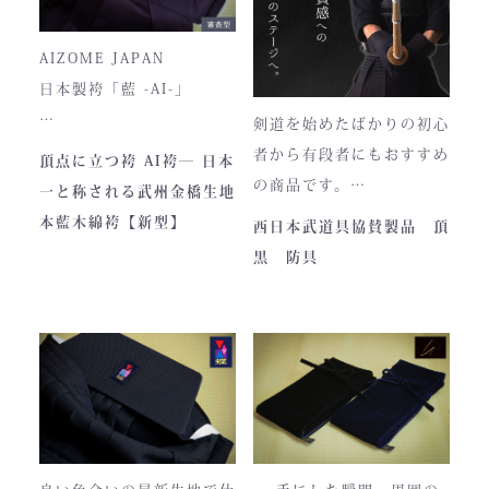
を使用しております。
使いやすいと評判です。
入荷時期やロットにより、
AIZOME JAPAN
ファスナーのデザイン・仕
日本製袴「藍 -AI-」
様が一部異なる場合がござ
剣道を始めたばかりの初心
います。
― 武州正藍染 × 熊本工
者から有段者にもおすすめ
頂点に立つ袴 AI袴― 日本
場製作 ―
の商品です。
一と称される武州金橋生地
本商品は本藍染を使用して
【商品内容】
本藍木綿袴【新型】
西日本武道具協賛製品 頂
います。
・頂黒セット
黒 防具
使い始めは色移りすること
貴重な「本藍」の香りがほ
もございますが、
のかに漂う、至高の一着。
それもまた"本物の証"。
日本国内でも袴を手がける
職人が数えるほどしかいな
使い込むほどに色は落ち着
い今、
き、
この袴は、一針一針に魂を
あなただけの一着へと育っ
込めて仕立てられた 日本
ていきます。
最高峰の逸品 です。