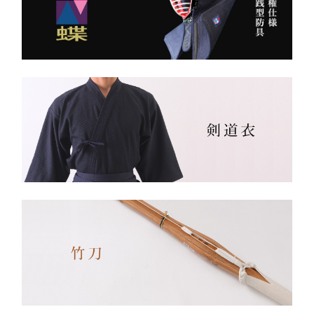
袴。
――その一本を、あなたの
生地は明治5年創業の老舗
手に。
小島染織工業 による純国
産素材。
縫製は熊本の熟練縫製工場
で丁寧に仕立てられ、耐
久性と着心地を両立してい
ます。
✔ 日本製ならではの安心
品質
✔ 程よい厚みと丈夫さ —
日々の稽古・大会でも安心
✔ 自然な綿素材で軽やか
な動き
✔ 伝統色・定番色の豊富