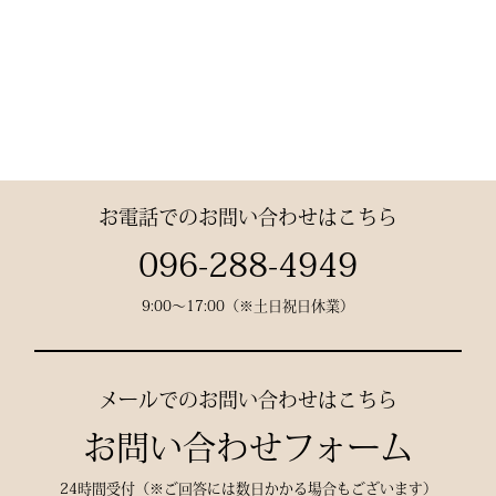
なバリエーション
素材： 武州金橋 8800 木
綿（小島染織工業）
140年以上の歴史をもつ日
本最古クラスの木綿生地。
お電話でのお問い合わせはこちら
縫製： 熊本縫製工場仕立
096-288-4949
て
9:00〜17:00（※土日祝日休業）
熟練職人の 丁寧な縫製
で、耐久性と美しいシルエ
ットを実現。
メールでのお問い合わせはこちら
お問い合わせフォーム
24時間受付（※ご回答には数日かかる場合もございます）