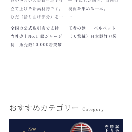
良い色合いの最新生地で仕
― 手にした瞬間、周囲の
藍が変化していく時間ご
立て上げた新素材袴です。
視線を集める一本。
と、お楽しみください。
製作の地は、火の国・熊
ひだ（折り曲げ部分）を縫
本。
い込んでありますので洗濯
深く艶めくベルベットの光
全国の公式取引店で支持｜
王者の艶 ― ベルベット
力強い大地と、真摯な職人
しても崩れが少なく簡単に
沢。
当社売上No.1 蝶ジャージ
（天鵞絨）日本製竹刀袋
の手が織りなすこの袴に
折りたためます。
一目でわかる高級感と、近
袴 販売数10,000着突破
は、
熟練した職人が製作します
づくほどに伝わる本物の質
凛とした佇まいの中にも確
ので縫製が綺麗です。また
感。
かな「生命の力」を感じま
ジャージの「乾きやすさ」
この竹刀袋は、日本の工場
す。
と「軽さ」をそなえ、見か
で熟練の職人が一つひとつ
けはテトロン袴よりも高級
仕立てた、“持つ人の格”を
その気品はまさに格別。
感があります。
引き上げる特別な一本で
数々の名勝負の舞台にも選
す。
おすすめカテゴリー
ばれた、 純日本製の誇り
Category
が息づいています。
試合会場で竹刀袋を手に取
った瞬間、
生地には、埼玉・武州の老