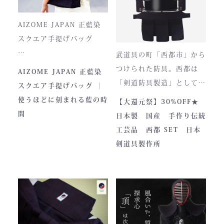
一式は、まさに現代剣道具
風合いが増し、唯一無二の
の完成形と呼ぶにふさわし
存在へと変化。
AIZOME JAPAN 正藍染
い逸品です。余計な装飾を
スクエア手提げバッグ
一切排し、機能美だけを追
武道具の町「西都市」から
求した姿。そこに宿るの
とってもお洒落な和柄の手
つけられた防具。西都は
AIZOME JAPAN 正藍染
は、全日本武道具が誇
さらに、熊本の熟練職人に
提げバッグです。
「剣道防具製造」として町
スクエア手提げバッグ ｜
る“実用美”と魂の職人技で
よる縫製により、美しさと
内側には2つのポケットが
のPRやふるさと納税のた
使うほどに刻まれる藍の時
【大還元祭】30%OFF★
す。
耐久性を高次元で両立して
ついております。
めに作られました。しかし
間
日本製 国産 手作り伝統
います。
全国の販売店様の強い意向
工芸品 西都 SET 日本
■サイズ
で卸販売を開始すると瞬く
剣道具製作所
高さ30cm x 幅33cm x
間に依頼殺到し人気ブラン
奥行12cm
ドとなりました。コンセプ
ハンドルの高さ：22cm
トが町のPRとふるさと納
税ということもあり、高品
■仕様
質低価格をできるだけ再現
ファスナー部分にはYKK製
しております。特に籠手は