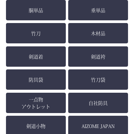
胴単品
垂単品
竹刀
木材品
お買い物を続ける
カートへ進む
剣道着
剣道袴
防具袋
竹刀袋
一点物
自社防具
アウトレット
剣道小物
AIZOME JAPAN