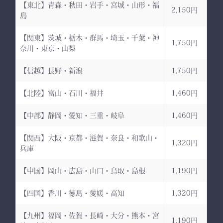
【東北】青森・秋田・岩手・宮城・山形・福
2,150円
島
【関東】茨城・栃木・群馬・埼玉・千葉・神
1,750円
奈川・東京・山梨
【信越】長野・新潟
1,750円
【北陸】富山・石川・福井
1,460円
【中部】静岡・愛知・三重・岐阜
1,460円
【関西】大阪・京都・滋賀・奈良・和歌山・
1,320円
兵庫
【中国】岡山・広島・山口・鳥取・島根
1,190円
【四国】香川・徳島・愛媛・高知
1,320円
【九州】福岡・佐賀・長崎・大分・熊本・宮
1,190円