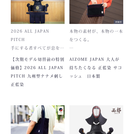
2026 ALL JAPAN
本物の素材が、本物の一本
PITCH
をつくる。
手にする者すべてが息をの
む、現代剣道具の頂点。一
本製品は、日本が誇る伝統
【次期モデル切替前の特別
AIZOME JAPAN 大人が
度着けた者にしかわからな
素材「正藍染生地」を使用
価格】2026 ALL JAPAN
持ちたくなる 正藍染 サコ
い、“本物”の存在感。ALL
し、熊本の製作拠点にて一
PITCH 九州型ナナメ刺し
ッシュ 日本製
JAPAN PITCHは、全国の
つひとつ丁寧に仕立てられ
正藍染
剣士たちから絶大な信頼を
ています。
集めてきた防具です。その
堅牢さ、美しい造形、そし
て驚くほどの機動力。実戦
に必要な「守り」と「動
正藍染ならではの深みある
き」を極限まで高めたこの
色合いは、使い込むほどに