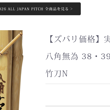
お買い物を続ける
カートへ進む
【ズバリ価格】実
八角無為 38・39(
竹刀N