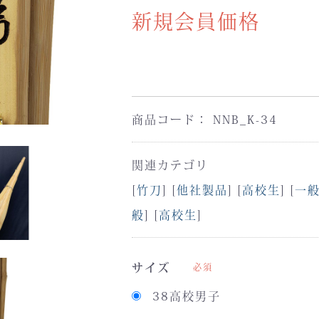
新規会員価格
商品コード：
NNB_K-34
関連カテゴリ
[
竹刀
] [
他社製品
] [
高校生
] [
一
般
] [
高校生
]
サイズ
必須
38高校男子