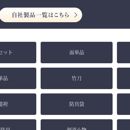
セット
面単品
単品
竹刀
道袴
防具袋
社防具
剣道小物