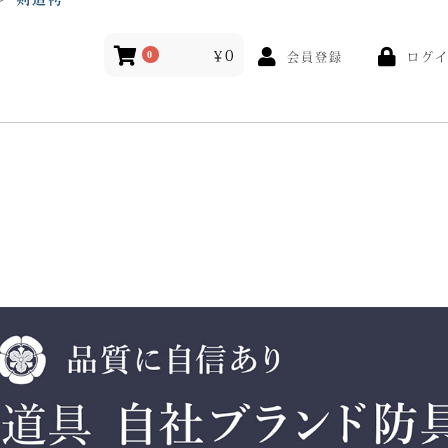
￥0
ログ
0