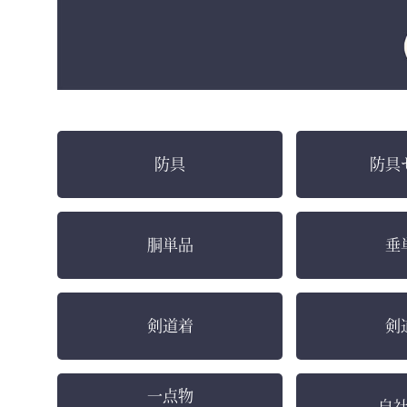
防具
防具
胴単品
垂
剣道着
剣
一点物
自