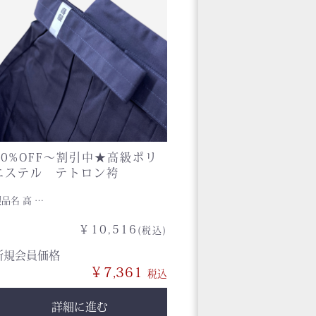
30%OFF〜割引中★高級ポリ
エステル テトロン袴
製品名 高 …
￥10,516
(税込)
新規会員価格
￥7,361
詳細に進む