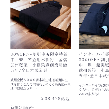
30%OFF〜割引中★限定特価
インターハイ
中 蝶 審査用木綿袴 金橋
30%OFF〜
武州藍染 小島染織創業明治
中 蝶 超実
五年/全日本武道具
武州藍染 小
五年/全日本武
武州金橋８０００番木綿生地 審査用に生
地を作りこんで型崩れしにくく高級武州生
インターハイの決勝
地で綺麗な立ち …
くらい、こだわりぬ
るには訳があり …
￥38,478
(税込)
新規会員価格