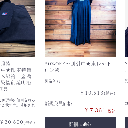
優勝袴
30%OFF〜割引中★東レテト
割引中★限定特価
ロン袴
戦木綿袴 金橋
製品名 東 …
島染織創業明治
道具
￥10,516
(税込)
で両選手に使用される
新規会員価格
いた袴です。使用され
￥7,361
￥30,800
(税込)
詳細に進む