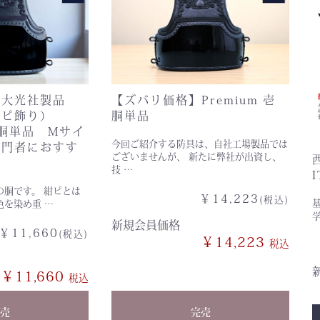
】大光社製品
【ズバリ価格】Premium 壱
紺ピ飾り）
胴単品
5 胴単品 Mサイ
今回ご紹介する防具は、自社工場製品では
入門者におすす
ございませんが、 新たに弊社が出資し、
技 …
の胴です。 紺ピとは
￥14,223
(税込)
色を染め重 …
新規会員価格
￥11,660
(税込)
￥14,223
￥11,660
売
完売