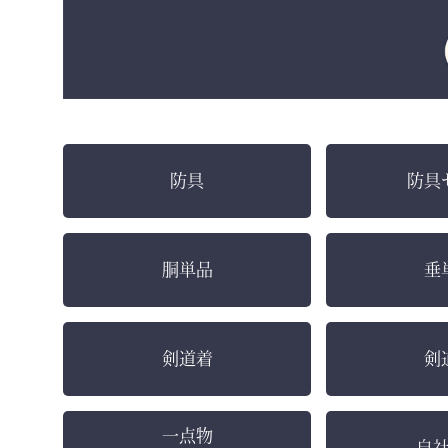
防具
防具
胴単品
垂
剣道着
剣
一点物
自