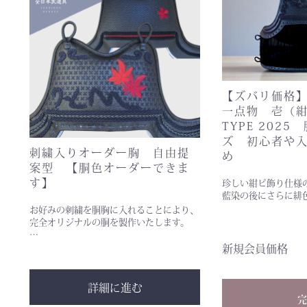
【ズバリ価格
一点物 壱（
TYPE 202
ズ 初心者や
刺繍入りオーダー胸 自由提
め
案型 【胴色オーダーできま
す】
珍しい紺ピ飾り仕様
藍染の後にさらに緋
お好みの刺繍を胴胸に入れることにより、
完全オリジナルの胴を製作いたします。
…
新規会員価格
詳細に進む
完