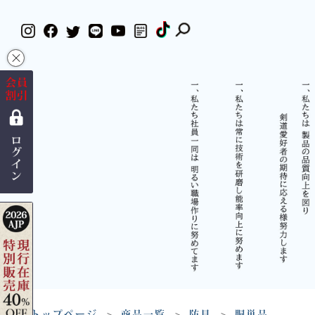
×
トップページ
商品一覧
防具
胴単品