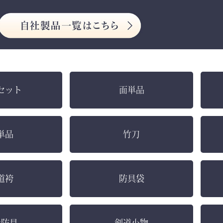
セット
面単品
単品
竹刀
道袴
防具袋
社防具
剣道小物