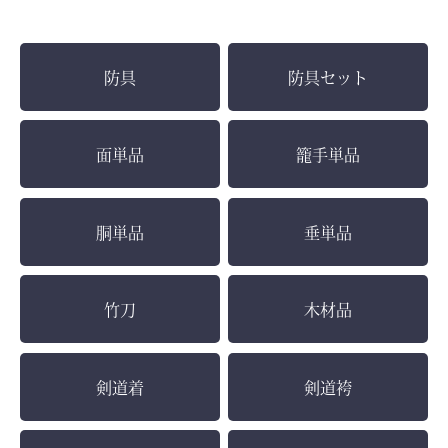
防具
防具セット
面単品
籠手単品
胴単品
垂単品
竹刀
木材品
剣道着
剣道袴