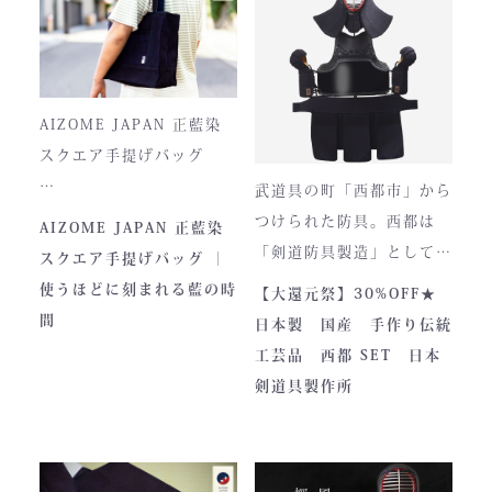
て驚くほどの機動力。実戦
に必要な「守り」と「動
正藍染ならではの深みある
き」を極限まで高めたこの
色合いは、使い込むほどに
一式は、まさに現代剣道具
風合いが増し、唯一無二の
の完成形と呼ぶにふさわし
存在へと変化。
AIZOME JAPAN 正藍染
い逸品です。余計な装飾を
スクエア手提げバッグ
一切排し、機能美だけを追
武道具の町「西都市」から
求した姿。そこに宿るの
とってもお洒落な和柄の手
つけられた防具。西都は
AIZOME JAPAN 正藍染
は、全日本武道具が誇
さらに、熊本の熟練職人に
提げバッグです。
「剣道防具製造」として町
スクエア手提げバッグ ｜
る“実用美”と魂の職人技で
よる縫製により、美しさと
内側には2つのポケットが
のPRやふるさと納税のた
使うほどに刻まれる藍の時
【大還元祭】30%OFF★
す。
耐久性を高次元で両立して
ついております。
めに作られました。しかし
間
日本製 国産 手作り伝統
います。
全国の販売店様の強い意向
工芸品 西都 SET 日本
■サイズ
で卸販売を開始すると瞬く
剣道具製作所
高さ30cm x 幅33cm x
間に依頼殺到し人気ブラン
奥行12cm
ドとなりました。コンセプ
ハンドルの高さ：22cm
トが町のPRとふるさと納