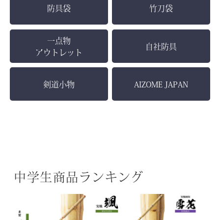
防具袋
竹刀袋
一点物
自社防具
アウトレット
剣道小物
AIZOME JAPAN
中学生商品ランキング