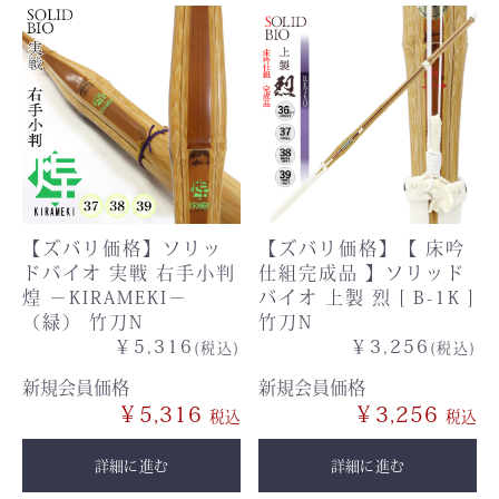
【ズバリ価格】ソリッ
【ズバリ価格】【 床吟
ドバイオ 実戦 右手小判
仕組完成品 】ソリッド
煌 －KIRAMEKI－
バイオ 上製 烈 [ B-1K ]
（緑） 竹刀N
竹刀N
￥5,316
￥3,256
(税込)
(税込)
新規会員価格
新規会員価格
￥5,316
￥3,256
詳細に進む
詳細に進む