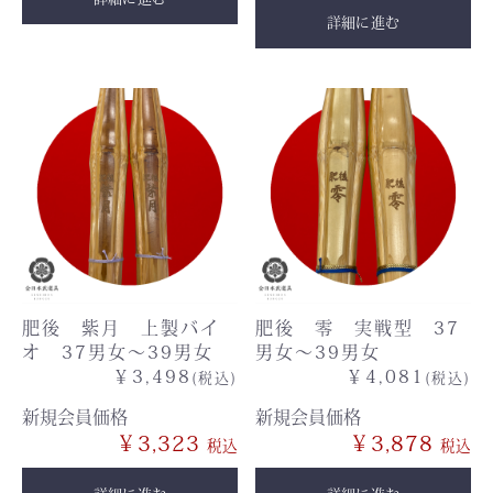
詳細に進む
肥後 紫月 上製バイ
肥後 零 実戦型 37
オ 37男女～39男女
男女～39男女
￥3,498
￥4,081
(税込)
(税込)
新規会員価格
新規会員価格
￥3,323
￥3,878