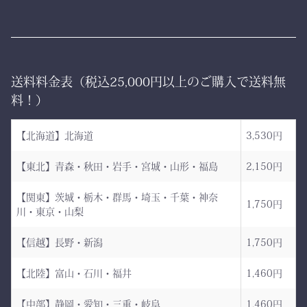
す。
ならではの精密な縫製が、
型崩れを防ぎ、長年使って
ー 伝統と誇り、そして美
も美しい形を保ち続けま
しさを纏う。
す。
送料料金表（税込25,000円以上のご購入で送料無
日本が世界に誇る本物の
「見た目だけ」では終わら
料！）
袴、その風合いをぜひご体
せない、本物の品質があり
感ください。
ます。
【北海道】北海道
3,530円
ただ運ぶための袋ではあり
【東北】青森・秋田・岩手・宮城・山形・福島
2,150円
AI袴 日本の美を縫う伝
ません。
統の一着 ― 武州金橋
【関東】茨城・栃木・群馬・埼玉・千葉・神奈
これは、
1,750円
川・東京・山梨
8800 木綿袴 ―
強さ・品格・こだわりをま
武州金橋8800 木綿袴
とうための竹刀袋。
【信越】長野・新潟
1,750円
（小島染織工業） × 熊本
【北陸】富山・石川・福井
1,460円
縫製工場
持つだけで気持ちが引き締
まり、
【中部】静岡・愛知・三重・岐阜
1,460円