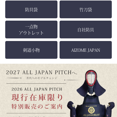
防具袋
竹刀袋
一点物
自社防具
アウトレット
剣道小物
AIZOME JAPAN