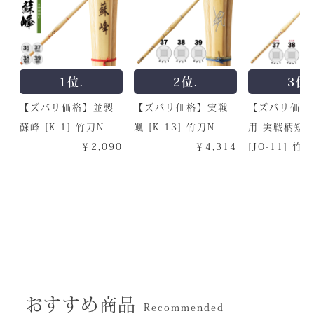
1位.
2位.
3位.
【ズバリ価格】並製
【ズバリ価格】実戦
【ズバリ価格
蘇峰 [K-1] 竹刀N
颯 [K-13] 竹刀N
用 実戦柄短 
￥2,090
￥4,314
[JO-11] 竹
おすすめ商品
Recommended