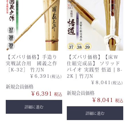
【ズバリ価格】手造り
【ズバリ価格】【床Ｗ
実戦試合用 國義之作
仕組完成品】 ソリッド
［K-32］ 竹刀N
バイオ 実践型 悟道 [ B-
￥6,391
2K ] 竹刀N
(税込)
￥8,041
(税込)
新規会員価格
￥6,391
新規会員価格
￥8,041
詳細に進む
詳細に進む