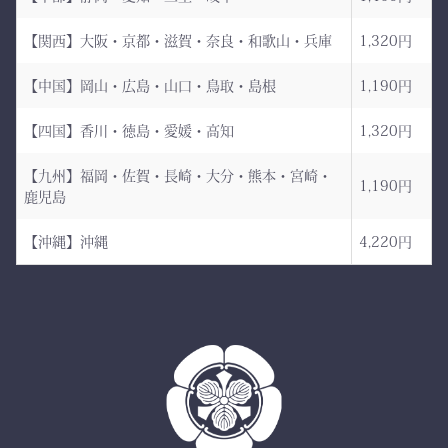
日本が誇る伝統織物 武州
道場に入る一歩目から、勝
金橋（8800番手 木綿生
負のスイッチが入る。
【関西】大阪・京都・滋賀・奈良・和歌山・兵庫
1,320円
地） を使用した 本格木綿
【中国】岡山・広島・山口・鳥取・島根
1,190円
袴。
――その一本を、あなたの
生地は明治5年創業の老舗
手に。
【四国】香川・徳島・愛媛・高知
1,320円
小島染織工業 による純国
産素材。
【九州】福岡・佐賀・長崎・大分・熊本・宮崎・
1,190円
鹿児島
縫製は熊本の熟練縫製工場
で丁寧に仕立てられ、耐
【沖縄】沖縄
4,220円
久性と着心地を両立してい
ます。
✔ 日本製ならではの安心
品質
✔ 程よい厚みと丈夫さ —
日々の稽古・大会でも安心