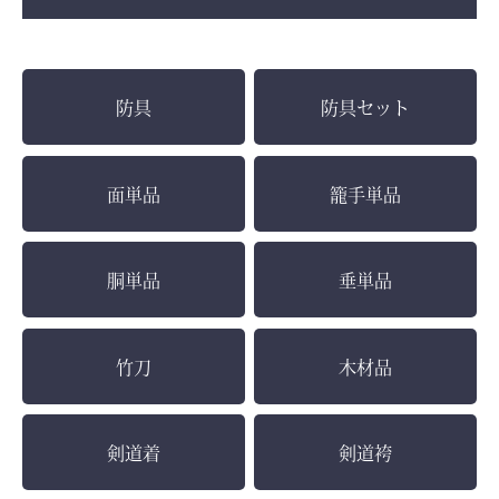
防具
防具セット
面単品
籠手単品
胴単品
垂単品
竹刀
木材品
剣道着
剣道袴