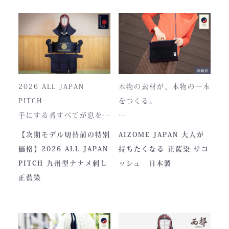
2026 ALL JAPAN
本物の素材が、本物の一本
PITCH
をつくる。
手にする者すべてが息をの
む、現代剣道具の頂点。一
本製品は、日本が誇る伝統
【次期モデル切替前の特別
AIZOME JAPAN 大人が
度着けた者にしかわからな
素材「正藍染生地」を使用
価格】2026 ALL JAPAN
持ちたくなる 正藍染 サコ
い、“本物”の存在感。ALL
し、熊本の製作拠点にて一
PITCH 九州型ナナメ刺し
ッシュ 日本製
JAPAN PITCHは、全国の
つひとつ丁寧に仕立てられ
正藍染
剣士たちから絶大な信頼を
ています。
集めてきた防具です。その
堅牢さ、美しい造形、そし