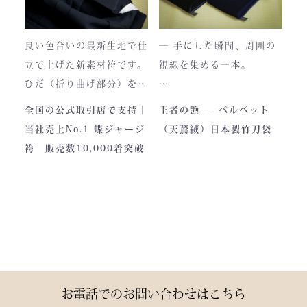
き、
この袴は、一針一針に魂を
あなただけの一着へと育っ
込めて仕立てられた 日本
ていきます。
最高峰の逸品 です。
良い色合いの最新生地で仕
― 手にした瞬間、周囲の
藍が変化していく時間ご
立て上げた新素材袴です。
視線を集める一本。
と、お楽しみください。
製作の地は、火の国・熊
ひだ（折り曲げ部分）を縫
本。
い込んでありますので洗濯
深く艶めくベルベットの光
全国の公式取引店で支持｜
王者の艶 ― ベルベット
力強い大地と、真摯な職人
しても崩れが少なく簡単に
沢。
当社売上No.1 蝶ジャージ
（天鵞絨）日本製竹刀袋
の手が織りなすこの袴に
折りたためます。
一目でわかる高級感と、近
袴 販売数10,000着突破
は、
熟練した職人が製作します
づくほどに伝わる本物の質
凛とした佇まいの中にも確
ので縫製が綺麗です。また
感。
かな「生命の力」を感じま
ジャージの「乾きやすさ」
この竹刀袋は、日本の工場
す。
と「軽さ」をそなえ、見か
で熟練の職人が一つひとつ
けはテトロン袴よりも高級
仕立てた、“持つ人の格”を
その気品はまさに格別。
感があります。
引き上げる特別な一本で
数々の名勝負の舞台にも選
す。
お電話でのお問い合わせはこちら
ばれた、 純日本製の誇り