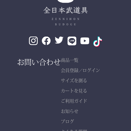
✔ 自然な綿素材で軽やか
な動き
✔ 伝統色・定番色の豊富
なバリエーション
素材： 武州金橋 8800 木
綿（小島染織工業）
140年以上の歴史をもつ日
お問い合わせ
商品一覧
本最古クラスの木綿生地。
会員登録
ログイン
／
サイズを測る
縫製： 熊本縫製工場仕立
カートを見る
て
熟練職人の 丁寧な縫製
ご利用ガイド
で、耐久性と美しいシルエ
お知らせ
ットを実現。
ブログ