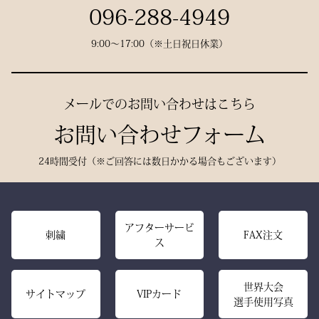
が息づいています。
試合会場で竹刀袋を手に取
096-288-4949
った瞬間、
9:00〜17:00（※土日祝日休業）
生地には、埼玉・武州の老
「何だ、あれは？」と視線
舗「小島染織」の藍布を使
が集まる。
用。
静かに、しかし確実に存在
メールでのお問い合わせはこちら
深みある色合いと、驚くほ
感を放つ――それがベルベ
どの軽やかさを兼ね備え、
お問い合わせフォーム
ットの力です。
手にした瞬間、ふわりと温
派手ではない。だが、圧倒
24時間受付（※ご回答には数日かかる場合もございます）
もりを感じる風格ある仕上
的にかっこいい。
がりです。
強い選手ほど、道具にも品
格を求める。その感性に応
また、日本製の高精度アイ
アフターサービ
える竹刀袋です。
刺繍
FAX注文
ス
ロン技術と熟練の縫製によ
り、
内側は大切な竹刀をやさし
美しいヒダが長く続き、立
世界大会
く守るクッション構造。
サイトマップ
VIPカード
選手使用写真
ち姿までも凛々しく映えま
高密度ベルベットと日本製