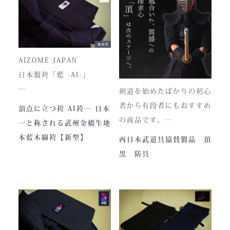
税ということもあり、高品
■仕様
質低価格をできるだけ再現
ファスナー部分にはYKK製
しております。特に籠手は
を使用しております。
使いやすいと評判です。
入荷時期やロットにより、
AIZOME JAPAN
ファスナーのデザイン・仕
日本製袴「藍 -AI-」
様が一部異なる場合がござ
剣道を始めたばかりの初心
います。
― 武州正藍染 × 熊本工
者から有段者にもおすすめ
頂点に立つ袴 AI袴― 日本
場製作 ―
の商品です。
一と称される武州金橋生地
本商品は本藍染を使用して
【商品内容】
本藍木綿袴【新型】
西日本武道具協賛製品 頂
います。
・頂黒セット
黒 防具
使い始めは色移りすること
貴重な「本藍」の香りがほ
もございますが、
のかに漂う、至高の一着。
それもまた"本物の証"。
日本国内でも袴を手がける
職人が数えるほどしかいな
使い込むほどに色は落ち着
い今、