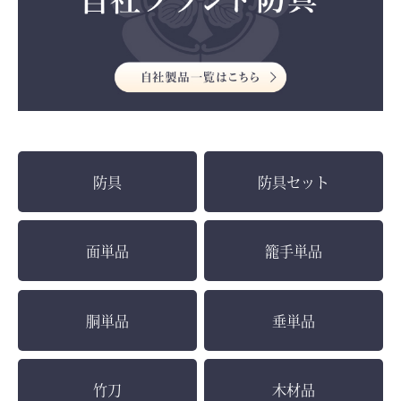
防具
防具セット
面単品
籠手単品
胴単品
垂単品
竹刀
木材品