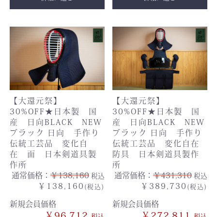
【大還元祭】
【大還元祭】
30%OFF★日本製 国
30%OFF★日本製 国
産 日向BLACK NEW
産 日向BLACK NEW
ブラック 日向 手作り
ブラック 日向 手作り
伝統工芸品 変化自
伝統工芸品 変化自在
在 面 日本剣道具製
防具 日本剣道具製作
作所
所
通常価格：
￥138,160
通常価格：
￥431,310
税込
税込
￥138,160
￥389,730
(税込)
(税込)
新規会員価格
新規会員価格
￥96,712
￥272,811