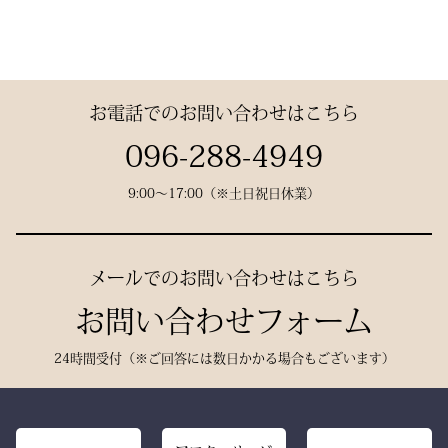
と「軽さ」をそなえ、見か
で熟練の職人が一つひとつ
けはテトロン袴よりも高級
仕立てた、“持つ人の格”を
その気品はまさに格別。
感があります。
引き上げる特別な一本で
数々の名勝負の舞台にも選
す。
お電話でのお問い合わせはこちら
ばれた、 純日本製の誇り
が息づいています。
試合会場で竹刀袋を手に取
096-288-4949
った瞬間、
9:00〜17:00（※土日祝日休業）
生地には、埼玉・武州の老
「何だ、あれは？」と視線
舗「小島染織」の藍布を使
が集まる。
用。
静かに、しかし確実に存在
メールでのお問い合わせはこちら
深みある色合いと、驚くほ
感を放つ――それがベルベ
どの軽やかさを兼ね備え、
お問い合わせフォーム
ットの力です。
手にした瞬間、ふわりと温
派手ではない。だが、圧倒
24時間受付（※ご回答には数日かかる場合もございます）
もりを感じる風格ある仕上
的にかっこいい。
がりです。
強い選手ほど、道具にも品
格を求める。その感性に応
また、日本製の高精度アイ