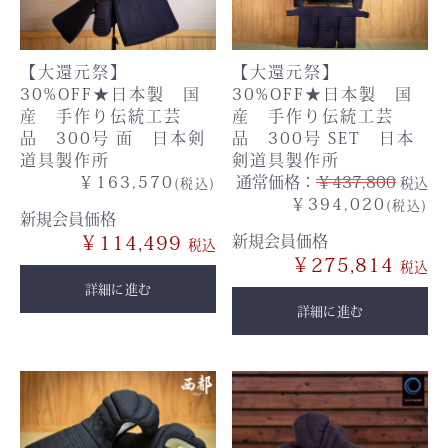
【大還元祭】
【大還元祭】
30%OFF★日本製 国
30%OFF★日本製 国
産 手作り伝統工芸
産 手作り伝統工芸
品 300号 面 日本剣
品 300号 SET 日本
道具製作所
剣道具製作所
￥163,570
通常価格：
￥437,800
税込
(税込)
￥394,020
(税込)
新規会員価格
￥114,499
新規会員価格
￥275,814
詳細に進む
詳細に進む