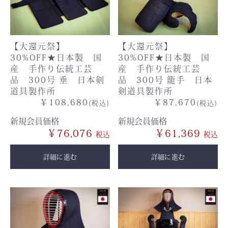
【大還元祭】
【大還元祭】
30%OFF★日本製 国
30%OFF★日本製 国
産 手作り伝統工芸
産 手作り伝統工芸
品 300号 垂 日本剣
品 300号 籠手 日本
道具製作所
剣道具製作所
￥108,680
￥87,670
(税込)
(税込)
新規会員価格
新規会員価格
￥76,076
￥61,369
詳細に進む
詳細に進む