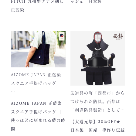
PITCH 九州型ナナメ刺し
ッシュ 日本製
JAPAN PITCHは、全国の
つひとつ丁寧に仕立てられ
正藍染
剣士たちから絶大な信頼を
ています。
集めてきた防具です。その
堅牢さ、美しい造形、そし
て驚くほどの機動力。実戦
に必要な「守り」と「動
正藍染ならではの深みある
き」を極限まで高めたこの
色合いは、使い込むほどに
一式は、まさに現代剣道具
風合いが増し、唯一無二の
の完成形と呼ぶにふさわし
存在へと変化。
AIZOME JAPAN 正藍染
い逸品です。余計な装飾を
スクエア手提げバッグ
一切排し、機能美だけを追
武道具の町「西都市」から
求した姿。そこに宿るの
とってもお洒落な和柄の手
つけられた防具。西都は
AIZOME JAPAN 正藍染
は、全日本武道具が誇
さらに、熊本の熟練職人に
提げバッグです。
「剣道防具製造」として町
スクエア手提げバッグ ｜
る“実用美”と魂の職人技で
よる縫製により、美しさと
内側には2つのポケットが
のPRやふるさと納税のた
使うほどに刻まれる藍の時
【大還元祭】30%OFF★
す。
耐久性を高次元で両立して
ついております。
めに作られました。しかし
間
日本製 国産 手作り伝統
います。
全国の販売店様の強い意向