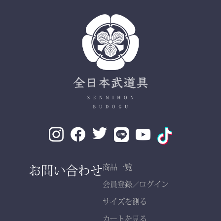
✔ 日本製ならではの安心
品質
✔ 程よい厚みと丈夫さ —
日々の稽古・大会でも安心
✔ 自然な綿素材で軽やか
な動き
✔ 伝統色・定番色の豊富
なバリエーション
素材： 武州金橋 8800 木
綿（小島染織工業）
140年以上の歴史をもつ日
お問い合わせ
商品一覧
本最古クラスの木綿生地。
会員登録
ログイン
／
サイズを測る
縫製： 熊本縫製工場仕立
カートを見る
て