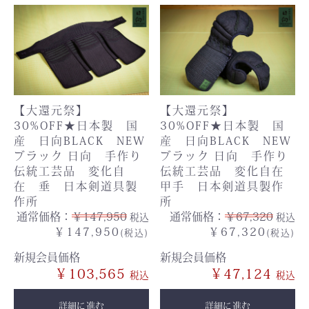
【大還元祭】
【大還元祭】
30%OFF★日本製 国
30%OFF★日本製 国
産 日向BLACK NEW
産 日向BLACK NEW
ブラック 日向 手作り
ブラック 日向 手作り
伝統工芸品 変化自
伝統工芸品 変化自在
在 垂 日本剣道具製
甲手 日本剣道具製作
作所
所
通常価格：
￥147,950
通常価格：
￥67,320
税込
税込
￥147,950
￥67,320
(税込)
(税込)
新規会員価格
新規会員価格
￥103,565
￥47,124
詳細に進む
詳細に進む