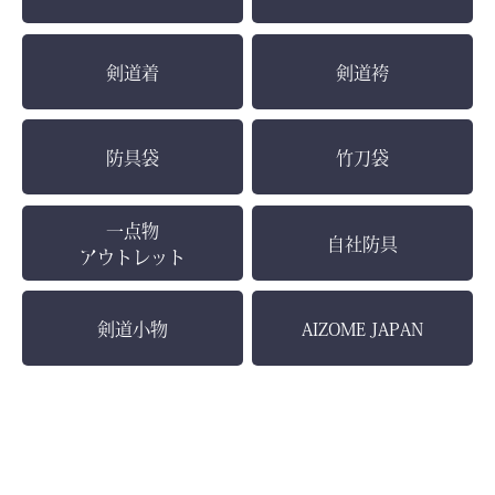
剣道着
剣道袴
防具袋
竹刀袋
一点物
自社防具
アウトレット
剣道小物
AIZOME JAPAN