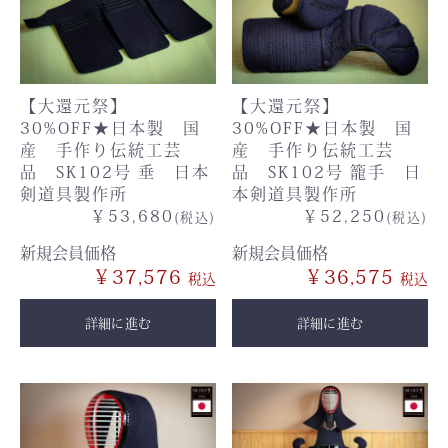
【大還元祭】
【大還元祭】
30%OFF★日本製 国
30%OFF★日本製 国
産 手作り伝統工芸
産 手作り伝統工芸
品 SK102号 垂 日本
品 SK102号 籠手 日
剣道具製作所
本剣道具製作所
￥53,680
￥52,250
(税込)
(税込)
新規会員価格
新規会員価格
￥37,576
￥36,575
詳細に進む
詳細に進む