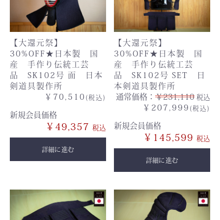
【大還元祭】
【大還元祭】
30%OFF★日本製 国
30%OFF★日本製 国
産 手作り伝統工芸
産 手作り伝統工芸
品 SK102号 面 日本
品 SK102号 SET 日
剣道具製作所
本剣道具製作所
￥70,510
通常価格：
￥231,110
税込
(税込)
￥207,999
(税込)
新規会員価格
￥49,357
新規会員価格
￥145,599
詳細に進む
詳細に進む