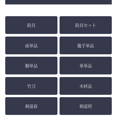
防具
防具セット
面単品
籠手単品
胴単品
垂単品
竹刀
木材品
剣道着
剣道袴