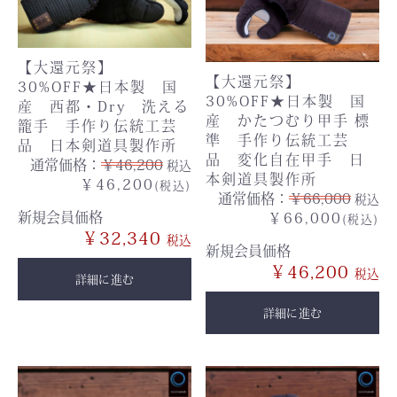
【大還元祭】
【大還元祭】
30%OFF★日本製 国
30%OFF★日本製 国
産 西都・Dry 洗える
産 かたつむり甲手 標
籠手 手作り伝統工芸
準 手作り伝統工芸
品 日本剣道具製作所
品 変化自在甲手 日
通常価格：
￥46,200
税込
本剣道具製作所
￥46,200
(税込)
通常価格：
￥66,000
税込
新規会員価格
￥66,000
(税込)
￥32,340
新規会員価格
￥46,200
詳細に進む
詳細に進む