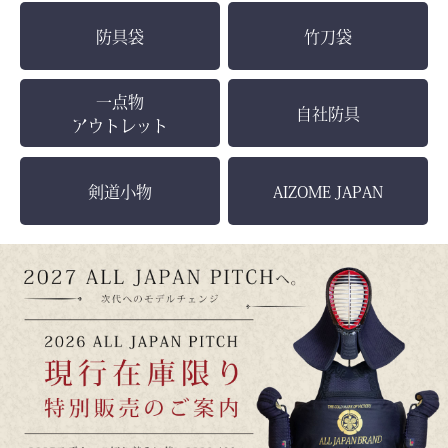
防具袋
竹刀袋
一点物
自社防具
アウトレット
剣道小物
AIZOME JAPAN