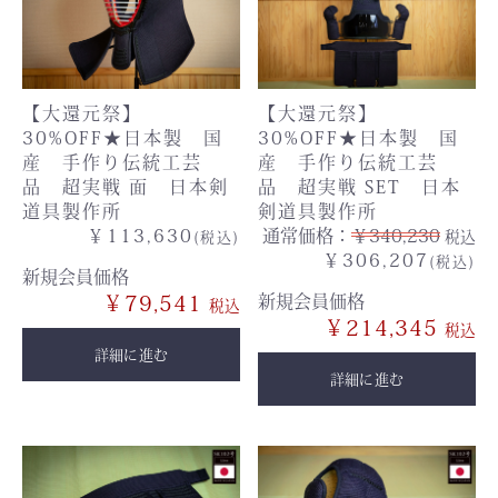
【大還元祭】
【大還元祭】
30%OFF★日本製 国
30%OFF★日本製 国
産 手作り伝統工芸
産 手作り伝統工芸
品 超実戦 面 日本剣
品 超実戦 SET 日本
道具製作所
剣道具製作所
￥113,630
通常価格：
￥340,230
税込
(税込)
￥306,207
(税込)
新規会員価格
￥79,541
新規会員価格
￥214,345
詳細に進む
詳細に進む