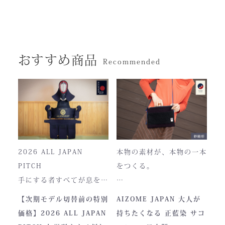
おすすめ商品
Recommended
2026 ALL JAPAN
本物の素材が、本物の一本
PITCH
をつくる。
手にする者すべてが息をの
む、現代剣道具の頂点。一
本製品は、日本が誇る伝統
【次期モデル切替前の特別
AIZOME JAPAN 大人が
度着けた者にしかわからな
素材「正藍染生地」を使用
価格】2026 ALL JAPAN
持ちたくなる 正藍染 サコ
い、“本物”の存在感。ALL
し、熊本の製作拠点にて一