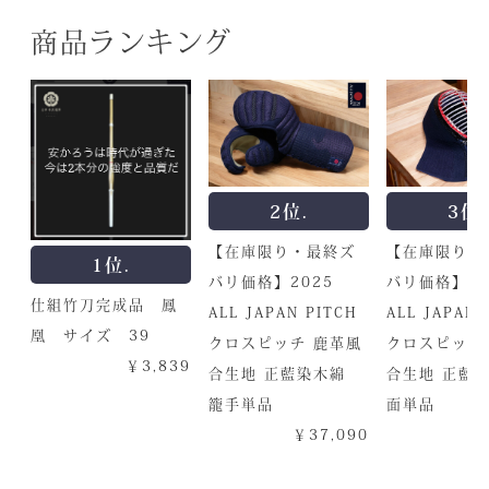
商品ランキング
2位.
3位.
【在庫限り・最終ズ
【在庫限り・
1位.
バリ価格】2025
バリ価格】20
仕組竹刀完成品 鳳
ALL JAPAN PITCH
ALL JAPAN 
凰 サイズ 39
クロスピッチ 鹿革風
クロスピッチ
￥3,839
合生地 正藍染木綿
合生地 正
籠手単品
面単品
￥37,090
￥