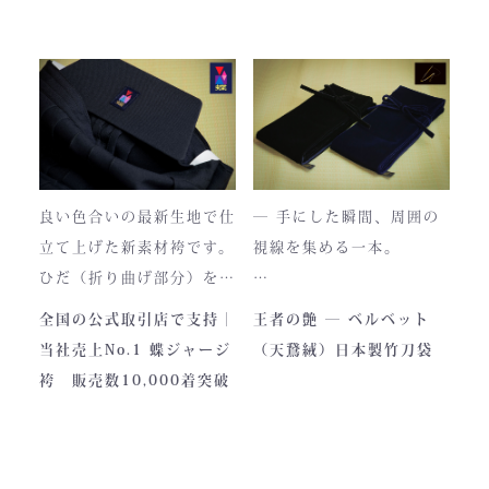
もございますが、
のかに漂う、至高の一着。
それもまた"本物の証"。
日本国内でも袴を手がける
職人が数えるほどしかいな
使い込むほどに色は落ち着
い今、
き、
この袴は、一針一針に魂を
あなただけの一着へと育っ
込めて仕立てられた 日本
ていきます。
最高峰の逸品 です。
良い色合いの最新生地で仕
― 手にした瞬間、周囲の
藍が変化していく時間ご
立て上げた新素材袴です。
視線を集める一本。
と、お楽しみください。
製作の地は、火の国・熊
ひだ（折り曲げ部分）を縫
本。
い込んでありますので洗濯
深く艶めくベルベットの光
全国の公式取引店で支持｜
王者の艶 ― ベルベット
力強い大地と、真摯な職人
しても崩れが少なく簡単に
沢。
当社売上No.1 蝶ジャージ
（天鵞絨）日本製竹刀袋
の手が織りなすこの袴に
折りたためます。
一目でわかる高級感と、近
袴 販売数10,000着突破
は、
熟練した職人が製作します
づくほどに伝わる本物の質
凛とした佇まいの中にも確
ので縫製が綺麗です。また
感。
かな「生命の力」を感じま
ジャージの「乾きやすさ」
この竹刀袋は、日本の工場
す。