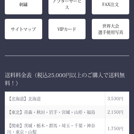
アフターサービ
える竹刀袋です。
刺繍
FAX注文
ス
ロン技術と熟練の縫製によ
り、
内側は大切な竹刀をやさし
美しいヒダが長く続き、立
世界大会
く守るクッション構造。
サイトマップ
VIPカード
選手使用写真
ち姿までも凛々しく映えま
高密度ベルベットと日本製
す。
ならではの精密な縫製が、
型崩れを防ぎ、長年使って
ー 伝統と誇り、そして美
も美しい形を保ち続けま
しさを纏う。
す。
送料料金表（税込25,000円以上のご購入で送料無
日本が世界に誇る本物の
「見た目だけ」では終わら
料！）
袴、その風合いをぜひご体
せない、本物の品質があり
感ください。
ます。
【北海道】北海道
3,530円
ただ運ぶための袋ではあり
【東北】青森・秋田・岩手・宮城・山形・福島
2,150円
AI袴 日本の美を縫う伝
ません。
統の一着 ― 武州金橋
【関東】茨城・栃木・群馬・埼玉・千葉・神奈
これは、
1,750円
川・東京・山梨
8800 木綿袴 ―