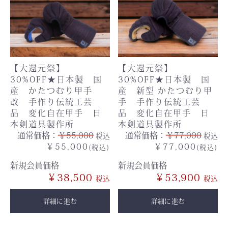
【大還元祭】
【大還元祭】
30%OFF★日本製 国
30%OFF★日本製 国
産 かたつむり甲手
産 新型 かたつむり甲
改 手作り伝統工芸
手 手作り伝統工芸
品 変化自在甲手 日
品 変化自在甲手 日
本剣道具製作所
本剣道具製作所
通常価格：
￥55,000
通常価格：
￥77,000
税込
税込
￥55,000
￥77,000
(税込)
(税込)
新規会員価格
新規会員価格
￥38,500
￥53,900
詳細に進む
詳細に進む