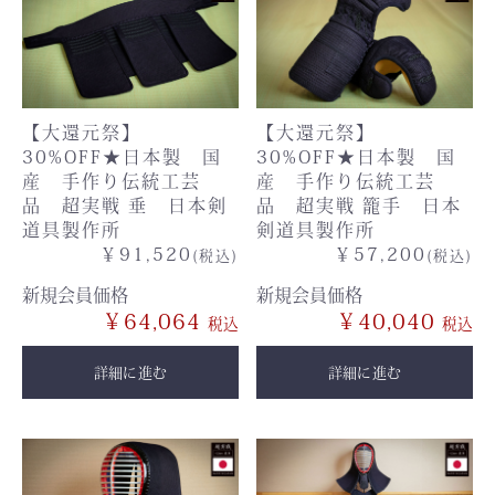
【大還元祭】
【大還元祭】
30%OFF★日本製 国
30%OFF★日本製 国
産 手作り伝統工芸
産 手作り伝統工芸
品 超実戦 垂 日本剣
品 超実戦 籠手 日本
道具製作所
剣道具製作所
￥91,520
￥57,200
(税込)
(税込)
新規会員価格
新規会員価格
￥64,064
￥40,040
詳細に進む
詳細に進む