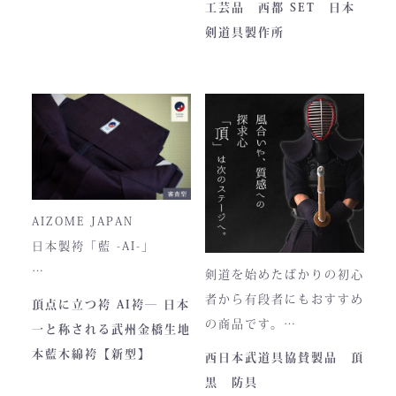
工芸品 西都 SET 日本
■サイズ
で卸販売を開始すると瞬く
剣道具製作所
高さ30cm x 幅33cm x
間に依頼殺到し人気ブラン
奥行12cm
ドとなりました。コンセプ
ハンドルの高さ：22cm
トが町のPRとふるさと納
税ということもあり、高品
■仕様
質低価格をできるだけ再現
ファスナー部分にはYKK製
しております。特に籠手は
を使用しております。
使いやすいと評判です。
入荷時期やロットにより、
AIZOME JAPAN
ファスナーのデザイン・仕
日本製袴「藍 -AI-」
様が一部異なる場合がござ
剣道を始めたばかりの初心
います。
― 武州正藍染 × 熊本工
者から有段者にもおすすめ
頂点に立つ袴 AI袴― 日本
場製作 ―
の商品です。
一と称される武州金橋生地
本商品は本藍染を使用して
【商品内容】
本藍木綿袴【新型】
西日本武道具協賛製品 頂
います。
・頂黒セット
黒 防具
使い始めは色移りすること
貴重な「本藍」の香りがほ