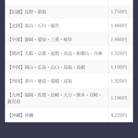
強さ・品格・こだわりをま
武州金橋8800 木綿袴
とうための竹刀袋。
【信越】長野・新潟
1,750円
（小島染織工業） × 熊本
【北陸】富山・石川・福井
1,460円
縫製工場
持つだけで気持ちが引き締
まり、
【中部】静岡・愛知・三重・岐阜
1,460円
日本が誇る伝統織物 武州
道場に入る一歩目から、勝
金橋（8800番手 木綿生
負のスイッチが入る。
【関西】大阪・京都・滋賀・奈良・和歌山・兵庫
1,320円
地） を使用した 本格木綿
【中国】岡山・広島・山口・鳥取・島根
1,190円
袴。
――その一本を、あなたの
生地は明治5年創業の老舗
手に。
【四国】香川・徳島・愛媛・高知
1,320円
小島染織工業 による純国
産素材。
【九州】福岡・佐賀・長崎・大分・熊本・宮崎・
1,190円
鹿児島
縫製は熊本の熟練縫製工場
で丁寧に仕立てられ、耐
【沖縄】沖縄
4,220円
久性と着心地を両立してい
ます。