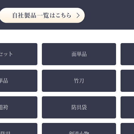
セット
面単品
単品
竹刀
道袴
防具袋
社防具
剣道小物