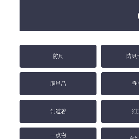
防具
防具
胴単品
垂
剣道着
剣
一点物
自