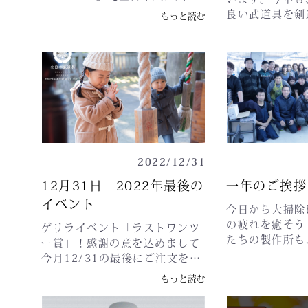
公式オンラインストアです。新
良い武道具を剣
もっと読む
年明けましておめでとうござい
届けしていきた
ます。 本年も、皆様にご満足頂
zennihonbudo
けるサービスをスタッフ一同心
年が、皆さまに
がけていきます。昨年同様、ご
躍の年となるよ
愛顧を賜わりますよう、どうぞ
申し上げます。
よろしくお願いいたします。新
ろしくお願いい
春のクーポン情報です！防具限
group初売り
定の5%クーポンになります。会
西都工場続きま
員様割引からさらに使える防具
月7日(土)フォ
限定のクーポンです。※防具以
2022/12/31
会議室)〒981-
外にはご使用いただけませんの
台市青葉区柏木
12月31日 2022年最後の
一年のご挨拶
でご注意ください。▼新春 防具
令和5年1月8日
イベント
限定クーポンコードはこちら
今日から大掃除
ンター(3階集会室
↓【 230106 】公式オンライン
の疲れを癒そう
滋賀県大津市打
ゲリライベント「ラストワンツ
ストアへのお越しを、心よりお
たちの製作所も
5年1月8日(日
ー賞」！感謝の意を込めまして
待ちしております。お問い合わ
高齢化しどこま
議室701)〒02
今月12/31の最後にご注文をい
せは下記までお願いいたしま
ない現状が続い
岡市本宮５丁目
ただきました2名様に特別な商
もっと読む
す。◆カスタマーサポート◆〒
かし本人たちは
月9日(月・祝
品をプレゼントします！公式ホ
881-0113 宮崎県西都市下三財
ると意気込んで
重(1階中研修室)
ームページでのご注文となり、