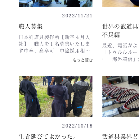
１−６令和5年1
せていただきます。▼新システ
青森県の高間様
アリーナ(会議室7
ム導入後（2022年12月21日以
の齋藤様 クロ
0866 岩手県
降）条件：会員登録していただ
2022/11/21
吉様 クロス籠
４−１令和5年1
いる方で2020年1月1日〜現在
クロス籠手愛知
職人募集
世界の武道具
メッセウィング
までの期間にご購入いただいた
ス垂当選者には
不足編
室)〒514-00
方新規会員様条件：会員登録詳
日本剣道具製作所【新卒４月入
ご連絡差し上げ
河路町１９−１
細：商品金額 10%OFFブルー会
社】 職人を１名募集いたしま
お打ち合わせ後
最近、電話がよ
(月・祝)秋田テ
員様条件：過去のお買い上げ金
す中卒、高卒可 中途採用相談
せていただきま
「トゥルルルー
室)〒010-14
額が1万円以上詳細：商品金額
可 職人に学歴は問いません面
選の当選者につ
ー 海外着信」
もっと読む
御所野地蔵田３丁目
15%OFFパープル会員様条件：
接で職人としてやっていけるか
ていただきます
の○○です。材
------------------
過去のお買い上げ金額が3万円
のみ面談させていただきます。
ご確認ください
件費も上がり今
--------ま
以上詳細：商品金額 17%OFFブ
現在、日本国内では剣道具職人
か？各防具工場
にある本社工場
ロンズ会員様条件：過去のお買
が失われ海外からの供給に頼っ
合いましょう。
初売りを開催い
い上げ金額が5万円以上詳細：
ております。私たちの会社は宮
売値、情報交換
商品金額 20%OFFシルバー会員
崎にあり、伝統工芸品に指定さ
世界に50名を
様条件：過去のお買い上げ金額
れ約８０年の歴史があります。
中国5社ベトナ
が7万円以上詳細：商品金額
日本最古で最後の砦といわれ６
フィリピン１社
23%OFFゴールド会員様条件：
０名前後で編成されている職人
他にも有るかも
過去のお買い上げ金額が10万円
集団です。３０年や４０年勤務
2022/10/18
八九ありません
以上詳細：商品金額 25%OFFタ
する名職人が多数在籍していま
９割の防具を支
生き延びてよかった。
武道具業界ど
イヤモンド会員様条件：過去の