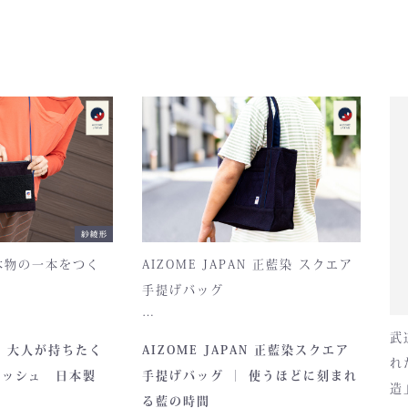
からの粗悪品の
話は少しそれますが剣道具製作
早く対応をしな
…実際なりつつ
というのは、戦後まもなく韓国
になりそうな予
てさて、話はず
へ技術がわたりその後、中国な
は製造工場同
がねの材料は、
どで製作されているため日本に
叩き合いしてた
ルミンともロシ
技術が多少しかありません。日
な。コロナにな
です。材料が入
本国は韓国に武道具製作を頼ら
手を取り合う光
が続いているそ
ざるおえませんでした。それは
た。さぁどうす
面金会社に問い
現在もおなじで製作していただ
今日は少しつぶ
ックが数ヶ月は
き買わせてもらっております。
。さぁ今週も元
されてました。
日本の剣道の道具は韓国に依存
ル稼働です！皆
や戦争の前より
しています。日本製は市場５％
お願い致しま
割あがっていま
未満と言われ８０％の剣道防具
がり続けるとも
が韓国人オーナーの製造です。
。今後価格が上
本物の一本をつく
AIZOME JAPAN 正藍染 スクエア
そして中国、台湾。皆様はご存
金職人と手を取
手提げバッグ
じでしょうか？日本国内で防具
けます。が…材
製作が見れないのは、そのため
ら、面金も作れ
です。 幸い私たちは日本で８０
武
と数十分電話し
が誇る伝統素材
とってもお洒落な和柄の手提げバ
AN 大人が持ちたく
AIZOME JAPAN 正藍染スクエア
年の歴史を守り続けた会社をグ
この状況を日本
れ
を使用し、熊本の
ッグです。
ループとして持っていますの
コッシュ 日本製
手提げバッグ ｜ 使うほどに刻まれ
何人知っている
造
つひとつ丁寧に仕
内側には2つのポケットがついてお
で、海外に工場を作ることがで
ヶ月さきに深い
る藍の時間