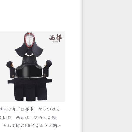
道具の町「西都市」からつけら
た防具。西都は「剣道防具製
」として町のPRやふるさと納税