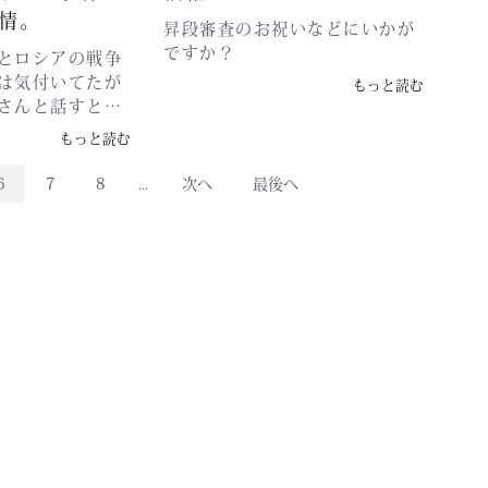
は、管理自体ができないことや
工場のオーナー
モード。12/24までに納品する
情。
技術流失、また技術の向上がな
昇段審査のお祝いなどにいかが
。中国最大手の
には11月中に注文受けしないと
かなかできない状態です。さら
ですか？
ーから、全日本
間に合いません。皆様ご理解の
とロシアの戦争
には防具のマークタグだけかえ
さん頑張ってく
ほどよろしくお願いします。さ
は気付いてたが
もっと読む
て日本に出荷されます。あれっ
ち韓国人は後継
ー今月も良い防具をお届けする
さんと話すと、
この防具にていない？メーカー
子に継がせる事
ために頑張りま
材料が持つかわ
もっと読む
が違っても同じ防具はありえま
しょ。10年まて
す！！！！！！！！！！！ヤ
在、面金製造元
す。そこで代表の川辺が各外国
場しかないよ。
ー！！面
ります。三件で
6
7
8
...
次へ
最後へ
をまわり工場設立場所を検討し
だけでしょ。戦
えている状況を
ていましたところラオスが目に
…笑いながら聞
でしょうか？材
ついたみたいで、調査後２年の
…笑えない。も
礼だが、材料職
歳月をかけ始動しました。 私た
れば防具を作る
武道具も作れま
ちは、技術職で日本でいえば職
界の防具がまか
がどうのこうの
人となります。数年では製造は
工場オーナーの
が終わります
むつかしいと考え、田舎の村か
いない、正直良
なくなるのだか
ら通える場所が離職率が少なく
言えない事から
、材料職人、を
永く続けてくれると考え首都か
子供に後を継が
さなければ後々
ら遠い田舎町で登記いたしまし
そして難は、ほ
間違えないと思
た。登記した当初は品質のブレ
ーが60歳前後。
海外にも立派な
で大変お客様に迷惑をかけたこ
大半のオーナー
それ以外の方が
と本当に申し訳なく思います。
てさて、どうな