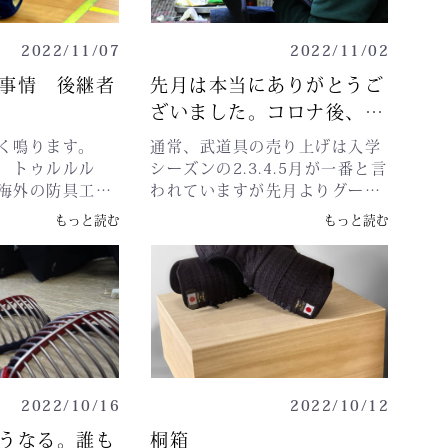
月8日(日)岩手
 クロス面福島県
「川辺尚彦」が代表を務めてい
01)〒020-
ス籠手茨城県の永
ます 日本剣道具製作所では日本
盛岡市本宮５丁目
2022/11/07
2022/11/02
手千葉県の末吉様
最高級品の部類を製作され、日
月9日(月・祝)
県の中村様 クロ
本のトップアスリートへ供給さ
事情 後継者
先月は本当にありがとうご
三重(1階中研修
近日中に個別で
れています。さらには日本製の
ざいました。コロナ後、最
56 三重県津市北
ます。サイズの
７０％を製作してると言われて
令和5年1月9日
高売り上げ＼(◎o◎)／！
に商品を発送さ
おります。 最高級品は全日本武
く鳴ります。
通常、武道具の売り上げは入学
ルサ(第1、2会議
す。ポイント抽
道具は日本剣道具製作所で作ら
 トゥルルル
シーズンの2.3.4.5月が一番と言
13 秋田県秋田市
いては割愛させ
れています。しかし世の中高級
海外の防具工場
われていますが先月よりグーン
１−１------
。マイページを
な防具だけでは価格が高く剣道
料が上がり、人
↗とアップしました。アップし
もっと読む
もっと読む
------------------
ませ。
人口低下してしまいます。では
後どうします
たといってもコロナの前よりは
た、ここ宮崎県西都市
全日本武道具の工場とは６年ほ
と連携して助け
グッと下がってるんです
では1月2日より
ど前まで、諸外国の中国・フィ
材料、人件費、
が。。。でもでも、剣道界に活
たします。
リピン・ベトナム・韓国にて
しましょうと。
気が出てきたってことですね
OEM製作で技術を提供して作ら
超える防具工場は
(*'▽')うちは決して安い店では
れていました。おどろくべきこ
ム2社ラオス１社
ありません。「安くするより品
とに日本全てのメーカーがOEM
そして日本１社
質だー品質だー品質で恩返しだ
なんです。OEMとは、こういう
しれないが十中
ー」と会社内ではいつも言葉が
2022/10/16
2022/10/12
防具作ってくださいと委託する
。これで世界の
飛び交ってます。さてさて、今
工場です。しかしOEMの弱点
えています。そ
月から当社はクリスマスの準備
うなる。誰も
桐箱