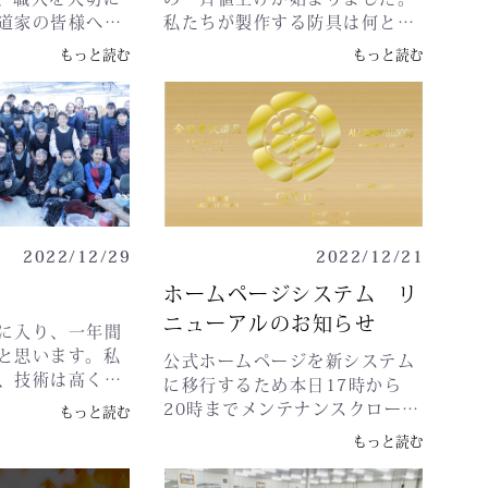
道家の皆様へお
私たちが製作する防具は何とか
いと思います。
持ちこたえてますが、材料の値
もっと読む
もっと読む
ugu.com2023
上げも相次いでいるため上げざ
とりまして、飛
る負えない状態になるかもしれ
う心よりお祈り
ません。新入学などで防具購入
本年もどうぞよ
を考えておられます方、ぜひお
たします。AJB
早目の検討をよろしくお願いい
１/２日恒例、宮崎
たします。
して↓令和5年1
http://zennihonbudougu.com
レスト仙台(第２
正月企画イベントも開催中で
2022/12/29
2022/12/21
0933 宮城県仙
す。さてさて展示会情報です。
１丁目２−４５
再度のお知らせになりますが、
ホームページシステム リ
(日)勤労福祉セ
毎年恒例となります初春恒例展
ニューアルのお知らせ
に入り、一年間
)〒520-0806
示会のご案内をいたします開催
と思います。私
出浜１−６令和
時間は全会場で午前10時～午後
公式ホームページを新システム
、技術は高くも
)岩手アリーナ(会
4時の予定です。-----------------
に移行するため本日17時から
で続くかわから
0-0866 岩手県盛
---------------------------------令
20時までメンテナンスクローズ
もっと読む
ております。し
４−１令和5年1
和5年1月7日(土)フォレスト仙
いたします。会員様が買いやす
もっと読む
、まだまだやれ
)メッセウィング三
台(第２会議室)〒981-0933 宮
く、お得にするためリニューア
おり、私たちの
〒514-0056
城県仙台市青葉区柏木１丁目２
ルしております。ご迷惑をお掛