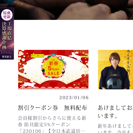
2023/01/06
割引クーポン券 無料配布
あけましてお
います。
会員様割引からさらに使える新
春 防具限定5%クーポン
新年あけまして
「230106」【全日本武道具】
います。今年も