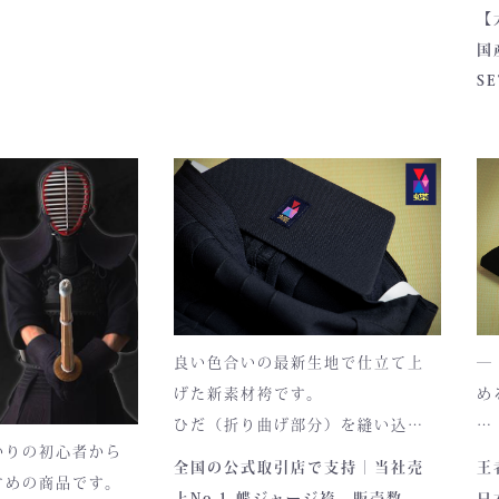
の
きました。日本の職人多数を派
す。
ります。
そうですね。世
【
遣し技術をラオスに持っていき
国
も価格がどんど
国
ました。今現在、私たち以外
の剣道具メーカ
を
■サイズ
S
で、日本人の力で海外に武道具
した。私たちの
人
高さ30cm x 幅33cm x 奥行
を作るのは困難でできないと思
が上がり出して
います。日本に工場がない今、
セ
の深みある色合い
12cm
するか検討中で
作ろうとしても韓国中国の力に
らまだいいです
い
どに風合いが増
ハンドルの高さ：22cm
頼らざるおえないことでしょ
ないなら作れま
で
存在へと変化。
う。 しかし創業当初ラオスは針
全部の製造元が
籠
も糸も持ったことがなく小学校
■仕様
さえも出てない子たちに教える
ファスナー部分にはYKK製を使用
こととなりますが、はじめは一
しております。
筋縄ではいきませんでした。日
熟練職人による縫
入荷時期やロットにより、ファス
本の職人も大変苦労し教え続け
ました。また政府の協力もあ
さと耐久性を高次
ナーのデザイン・仕様が一部異な
良い色合いの最新生地で仕立て上
―
り、ラオス人を１年間のべ１１
ます。
る場合がございます。
げた新素材袴です。
め
人日本工場で研修させていま
す。 今現在業界では私たちの日
ひだ（折り曲げ部分）を縫い込ん
本商品は本藍染を使用しています。
本工場に次ぐ２番目に技術が高
かりの初心者から
でありますので洗濯しても崩れが
深
全国の公式取引店で支持｜当社売
王
いのがラオスと言われるように
使い始めは色移りすることもござ
すめの商品です。
少なく簡単に折りたためます。
一
上No.1 蝶ジャージ袴 販売数
日