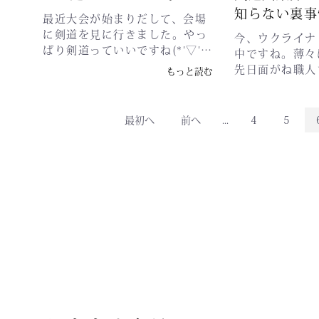
すが、高齢化により継承者を必
して大半の防具
知らない裏事
お買い上げ金額が20万円以上詳
要としています。もしご興味が
最近大会が始まりだして、会場
が韓国人ですね
細：商品金額 27%OFFブラック
あられましたら、日本剣道具製
に剣道を見に行きました。やっ
防具工場オーナ
今、ウクライナ
会員様条件：過去のお買い上げ
作所の俣野工場長までご連絡く
ぱり剣道っていいですね(*'▽')
さん日本剣道具
中ですね。薄々
金額が30万円以上詳細：商品金
ださい。よろしくお願いしま
いい！！本当にいい！！戦いの
ださいよ。私た
先日面がね職人
もっと読む
額 30%OFFVIP Lounge条件：
す。0983-44-5511日本剣道具
最後の涙にはいろんな意味があ
者がいません。
やはりいつまで
こちらからご招待させていただ
製作所また営業も１名募集して
り、悔し涙、喜ぶ涙、それ以外
もしない業界で
からないと。現
きます詳細：商品金額
おります。日本はもとより世界
にも沢山の意味がありますね。
ば貴方たちの工
は日本に３件あ
最初へ
前へ
...
4
5
SecretKING Lounge条件：こ
に日本製の防具を広めたい方、
そして成長する。剣道って最高
日本人貴方たち
世界の剣道を支
ちらからご招待させていただき
是非連絡してください。
ですね。私たち武道具屋さんは
わず自然と。と
皆さまはご存知
ます詳細：商品金額 Secret
コロナになり剣道ができない時
いていましたが
料屋さんとは失
期が長く続いて生き延びるのに
し、みんなやめ
人がなくなれば
必死でした。剣道ができない＝
場所がないし世
せん。剣道人口
死活問題…今回大会会場で、子
なえない。防具
より、剣道自体
供たちの笑顔や涙をみて、武道
大半が後継者が
ね。防具が作れ
具屋をやっててよかったなぁ、
いビジネスとも
ら。日本の職人
生き延びてよかったと。自然と
オーナーたちは
今のうちに見渡
涙が出てきました。もらい泣
せる気も無い。
問題になるのは
き （笑）まだまだ、日本の剣
ぼほぼのオーナ
います。中には
道の未来に向けて子供たちのた
やめたいと話す
工場もあるが、
めに頑張りますよ！！応援よろ
たちですね。さ