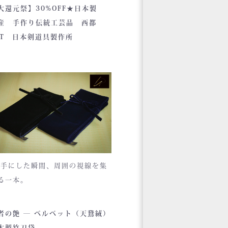
ために作られました。しかし全
大還元祭】30%OFF★日本製
の販売店様の強い意向で卸販売
産 手作り伝統工芸品 西都
開始すると瞬く間に依頼殺到し
ET 日本剣道具製作所
気ブランドとなりました。コン
プトが町のPRとふるさと納税と
うこともあり、高品質低価格を
きるだけ再現しております。特に
手は使いやすいと評判です。
 手にした瞬間、周囲の視線を集
る一本。
く艶めくベルベットの光沢。
者の艶 ― ベルベット（天鵞絨）
目でわかる高級感と、近づくほ
本製竹刀袋