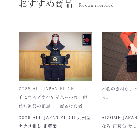
多い現状。海外
おすすめ商品
Recommended
しくお願いします。
る武道具業界…
パレードになる
ければ大変な事
ありますね。さ
感がします。昔
れましたが。面
士、いがみあい
チタン、ジュラ
防具工場の皆ん
ア、ウクライナ
り各オーナーが
ってこない状況
景が出てきまし
うです。日本の
る？この業界。
合わせるとスト
やいてみました
ある状況だと話
気出して工場フ
面金は、コロナ
さま応援宜しく
仕入れ価格が３
す！
す。まだまだ上
言われています
2026 ALL JAPAN PITCH
本物の素材が、
がるだけなら面
手にする者すべてが息をのむ、現
る。
り合いやってい
代剣道具の頂点。一度着けた者に
料が入らないな
ない。しみじみ
しかわからない、“本物”の存在感。
本製品は、日本
2026 ALL JAPAN PITCH 九州型
AIZOME JAP
ました。さて、
ALL JAPAN PITCHは、全国の剣
「正藍染生地」
ナナメ刺し 正藍染
なる 正藍染 サ
にいる剣道家が
士たちから絶大な信頼を集めてき
製作拠点にて一
のだろうか？数