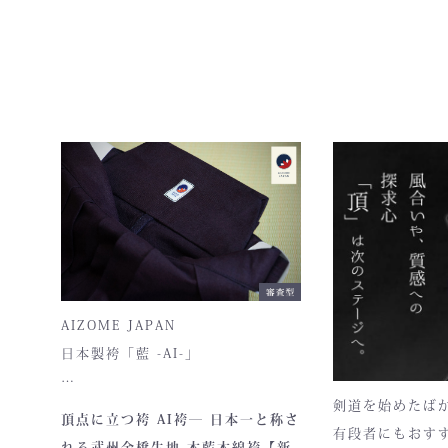
た防具です。その堅牢さ、美しい造
立てられていま
話し合いになり
界てきに剣道具
形、そして驚くほどの機動力。実
ん上がり、全て
戦に必要な「守り」と「動き」を
ーが値上げしま
極限まで高めたこの一式は、まさ
日本工場も材料
に現代剣道具の完成形と呼ぶにふ
正藍染ならでは
いますが、どう
す。それだけな
さわしい逸品です。余計な装飾を一
は、使い込むほ
が、材料が入ら
切排し、機能美だけを追求した
し、唯一無二の
せん。もちろん
姿。そこに宿るのは、全日本武道
同じ状況です…
具が誇る“実用美”と魂の職人技で
す。
さらに、熊本の
製により、美し
AIZOME JAPAN
元で両立してい
日本製袴「藍 -AI-」
剣道を始めたば
― 武州正藍染 × 熊本工場製作 ―
頂点に立つ袴 AI袴― 日本一と称さ
有段者にもおす
れる武州金橋生地 本藍木綿袴【新