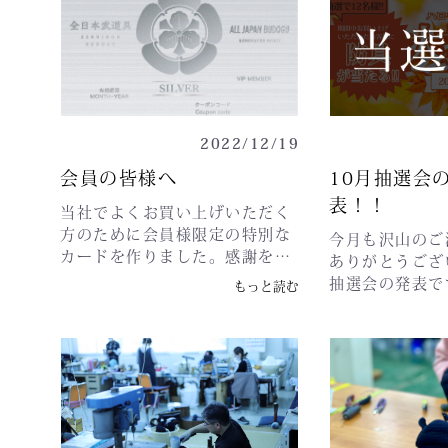
3436株式会社 全日本武道具セ
家が製作所だか
三重県津市北河
注文順にサイト管理に反映され
ンター電話 0983-44-
れました。さぁ
和5年1月9日(
ますので12/31最後にご注文表
5513（10：00〜17：00 土日
方々たちが作っ
サ(第1、2会議室
示された方になります。
祝日除く）お問合せページ
営業したいと思
秋田県秋田市御
zennihonbudougu.com結果は
https://zennihonbudougu.com/contact
ろしくお願いし
目１−１-----------
年明けの初出勤日、Twitterに
年、皆様のおか
--------------
て報告いたします。★ラストワ
おかげで生き延
2022/12/19
道具#日本剣道具
ンツー賞商品名：New ALL
ました。本当に
剣道防具 #宮崎
JAPAN PITCH クロス 籠手Lサ
会員の皆様へ
10月抽選会
す。ありがとう
市#miyazak
イズ×2組様ご注文の商品と同
表！！
来年もよろしく
エンゲージメン
当社でよくお買い上げいただく
時発送させていただきます。サ
新年の展示会情
ア投稿を宣伝4
方のために会員様限定の特別な
イズはLサイズ限定となります
今月も沢山のご
間は全会場で午
カードを作りました。感謝を込
のでよろしくお願いします
ありがとうござ
時の予定です。-----
めまして買えば買うほどお得に
(^^♪商品URL：
抽選会の発表で
もっと読む
----------------
させていただきます。2022年
https://zennihonbudougu.com/products/detail
清水様 STAN
5年1月7日(土
12月21日より新システムを導
都の吉田様 ST
(第２会議室)〒9
入しており、会員ログインする
県の福田様 ST
県仙台市青葉区
と自動で割引されます。ランク
知県の白石様 S
−４５令和5年1
が下がりました方や過去にカー
富山県の岩城様 
福祉センター(3
ドを持たれてた方はご連絡して
手静岡県の望月様
520-0806 
いただけますとランクアップさ
垂大阪府の西野