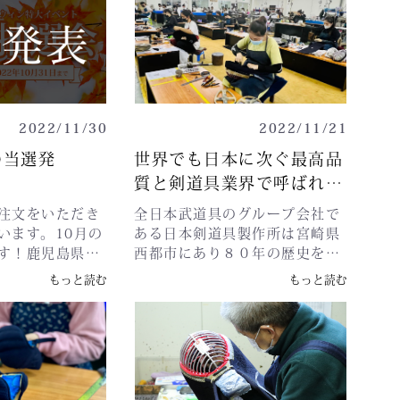
らと語っておら
路町１９−１令
−４５令和5年1月8日(日)勤労
けいたしますが、どうぞ宜しく
来年も、この
月・祝)秋田テル
福祉センター(3階集会室)〒
お願いいたします。メンテナン
た防具を誇りに
)〒010-1413
520-0806 滋賀県大津市打出浜
スが終わり次第開始させていた
います。応援よ
所野地蔵田３丁
１−６令和5年1月8日(日)岩手
だきます。
ます。今年も一
---------------
アリーナ(会議室701)〒020-
https://zennihonbudougu.com/user_
げで、剣道家の
----------#全日本武
0866 岩手県盛岡市本宮５丁目
当社でよくお買い上げいただく
びることができ
2022/11/30
2022/11/21
製作所 #剣道#
４−１令和5年1月9日(月・祝)
方のために会員様限定の特別な
感謝しておりま
県 #宮崎県西都
メッセウィング三重(1階中研修
カードを作りました。感謝を込
の当選発
世界でも日本に次ぐ最高品
ございました。
i0リーチした人数4
室)〒514-0056 三重県津市北
めまして買えば買うほどお得に
質と剣道具業界で呼ばれる
お願いします。
ト数–配信スコ
河路町１９−１令和5年1月9日
させていただきます。
工場
報です↓開催時
4
(月・祝)秋田テルサ(第1、2会議
注文をいただき
全日本武道具のグループ会社で
前10時～午後4
室)〒010-1413 秋田県秋田市
います。10月の
ある日本剣道具製作所は宮崎県
--------------
御所野地蔵田３丁目１−１------
す！鹿児島県の
西都市にあり８０年の歴史を持
---------------令和
------------------------------------
/1070
DARDセット東京
ち伝統工芸品にも指定されてい
もっと読む
もっと読む
)フォレスト仙台
--------また、ここ宮崎県西都市
ANDARD面熊本
ます。日本最古で日本最後の砦
81-0933 宮城
にある本社工場では1月2日より
ANDARD籠手高
ともいわれています。やく６０
柏木１丁目２
初売りを開催いたします。#日
TANDARD籠手
名の職人集団で結成されていま
月8日(日)勤労
本剣道具製作所 #剣道#剣道防
STANDARD籠
す。 全日本武道具 日本剣道具
階集会室)〒
具 #宮崎県 #宮崎県西都市
 STANDARD
製作所
滋賀県大津市打出浜
#miyazaki
様 クロスセット
ALLJAPANBUDOGULAOともに